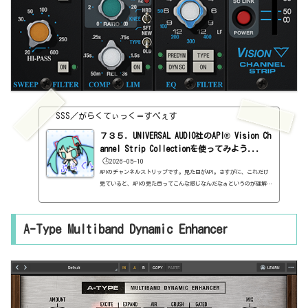
SSS／がらくてぃっく＝すぺぇす
７３５．UNIVERSAL AUDIO社のAPI® Vision Ch
annel Strip Collectionを使ってみよう...
🕒️2026-05-10
APIのチャンネルストリップです。見た目がAPI。さすがに、これだけ
見ていると、APIの見た目ってこんな感じなんだなぁというのが理解で
きてきますよね。相変わらず、実機を知らないから、だから何って感
じですけど。とにかく、シンプルな方が好きなボクは、チャンネルス
トリップが苦手なのだ。ものすごく機能がたくさんあって便利なんだ
A-Type Multiband Dynamic Enhancer
が、それが、この小さいところにギュッとなっていて、何が何だ
か・・・プリアンプ、フィルター、ゲート/エキスパンダー、コンプ/
リミッター、EQ×2って、これだけで6つ分の記事じゃないか。基本情
報ダ...