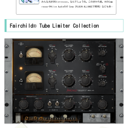
みんな大好きDistressor。なんでしょうね。この好かれ度。IKのComp
rexxorやKiive AudioのXT Conp（PLUGIN ALLIANCEで販売）などもあり
ますよね。で、今回はUNIVERSAL AUDIO。ボクは持っていませんが、本
家Empirical Labsも出しているらしくって、それは「Arousor」とい
う名前らしい（笑）UNIVERSAL AUDIOはDistressorと、正式に名乗っ
Fairchild® Tube Limiter Collection
てるのにね。基本情報ダウンロードはこちら。https://www.uaudio.j
p/uad-plugins/compressors-limiters/empirical-labs-el8-dist
ressor-compressor.htmlインストール方法UA Connectというソフト
からイ...