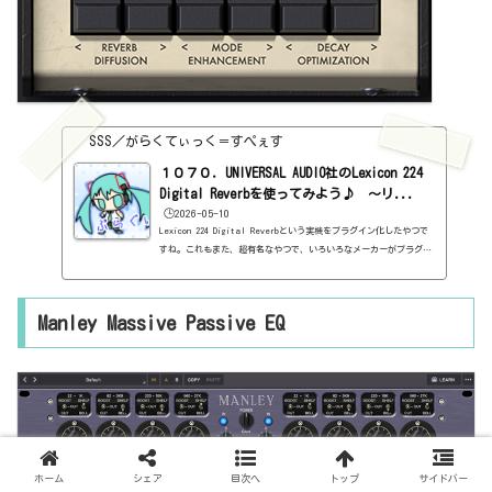
SSS／がらくてぃっく＝すぺぇす
１０７０．UNIVERSAL AUDIO社のLexicon 224
Digital Reverbを使ってみよう♪ ～リ...
🕒️2026-05-10
Lexicon 224 Digital Reverbという実機をプラグイン化したやつで
すね。これもまた、超有名なやつで、いろいろなメーカーがプラグイ
ンにしていますよね。まぁ、見ていきましょう。基本情報ダウンロー
ドはこちら。https://www.uaudio.com/products/lexicon-224インス
トール方法UA Connectというソフトからインストール見た目はこんな
Manley Massive Passive EQ
感じ。わからない言葉などが出てきたら、こちらで確認を。https://
sss-music.xyz/2022/02/03/pluguin/PROGRAMこれがいわゆるプリセ
ットと考えればよいかと。プラグイン自体のプリセットは別であるん
だけど...
ホーム
シェア
目次へ
トップ
サイドバー