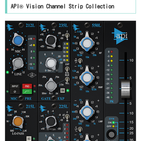
構あるから、やっぱり特殊だった（笑）基本情報ダウンロードはこち
API® Vision Channel Strip Collection
ら。https://www.uaudio.jp/uad-plugins/compressors-limiters/a
pi-2500-bus-compressor.htmlインストール方法UA Connectというソ
フトからインストール見た目はこんな感じ。わからない言葉などが出
てき...