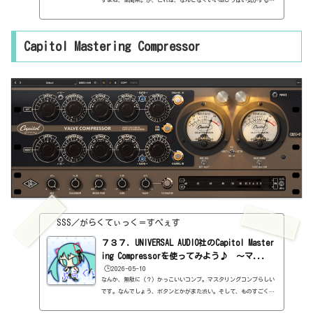
ちなみに、リバーブなので、センドに挿すようになってるっぽい。と
いうのも、デフォルトで、WET SOLOがオンになっているんですよね。
もちろん、MIXがあるので、インサートに挿しても使用できます。基本
Capitol Mastering Compressor
情報ダウンロードはこちら。https://www.uaudio.jp/uad-plugins/r
everbs/capitol-chambers.htmlインストール方法UA Connectという
ソフトからインストール見た目はこんな感じ。わからない言葉などが
出...
SSS／がらくてぃっく＝すぺぇす
７３７．UNIVERSAL AUDIO社のCapitol Master
ing Compressorを使ってみよう♪ ～マ...
🕒️2026-05-10
なんか、無駄に（？）かっこいいコンプ。マスタリングコンプらしい
です。なんでしょう、ボタンとかがまた渋い。そして、ものすごくシ
ンプルでわかりやすい。基本情報ダウンロードはこちら。https://ww