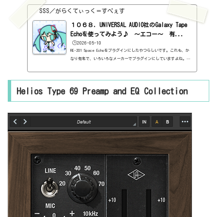
SSS／がらくてぃっく＝すぺぇす
１０６８．UNIVERSAL AUDIO社のGalaxy Tape
Echoを使ってみよう♪ ～エコー～ 有...
🕒️2026-05-10
RE-201 Space Echoをプラグインにしたやつらしいです。これも、か
なり有名で、いろいろなメーカーでプラグインにしていますよね。ま
ぁ、見ていきましょう。基本情報ダウンロードはこちら。https://ww
w.uaudio.com/products/galaxy-tape-echoインストール方法UA Conn
ectというソフトからインストール見た目はこんな感じ。わからない
Helios Type 69 Preamp and EQ Collection
言葉などが出てきたら、こちらで確認を。https://sss-music.xyz/2
022/02/03/pluguin/HEAD SELECT基本的にHEAD1～HEAD3があって、3つ
のエフェクト音が出ると理解すればよいかと。この3つのうちのどれ
を使う...