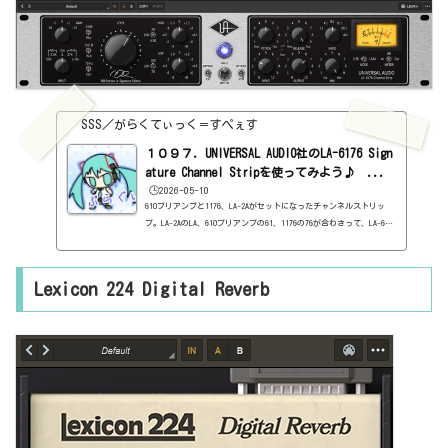
2/03/plugui...
SSS／がらくてぃっく＝すぺぇす
１０９７．UNIVERSAL AUDIO社のLA-6176 Sign
ature Channel Stripを使ってみよう♪ ...
🕒️2026-05-10
610プリアンプと1176、LA-2Aがセットになったチャンネルストリッ
プ。LA-2AのLA、610プリアンプの61、1176の76が合わさって、LA-617
6のようです。1176とLA-2Aは、もちろん、どちらかを選択する形にな
ります。基本情報ダウンロードはこちら。https://www.uaudio.com/p
roducts/la6176-signature-channel-stripインストール方法UA Con
Lexicon 224 Digital Reverb
nectというソフトからインストール見た目はこんな感じ。わからない
言葉などが出てきたら、こちらで確認を。https://sss-music.xyz/2
022/02/03/pluguin/ON/OFF・EQ BYPASS・DYN BYPASS真ん中に、電
源。左側...