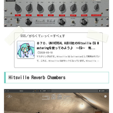
SSS／がらくてぃっく＝すぺぇす
８７０．UNIVERSAL AUDIO社のHitsville EQ M
asteringを使ってみよう♪ ～EQ～ 有...
🕒️2026-05-10
マスタリングEQです。Hitsville EQ Collectionとして販売されてい
て、これと、Hitsville EQがセットになっています。Hitsville EQ
はとてもシンプルだったのに、こっちは、マスタリング用だけあっ
て、でかい。ごつい。さぁ、どんなもんでしょうねぇ。基本情報ダウ
ンロードはこちら。https://www.uaudio.jp/uad-plugins/equalize
Hitsville Reverb Chambers
rs/hitsville-eq-collection.htmlインストール方法UA Connectと
いうソフトからインストール見た目はこんな感じ。わからない言葉な
どが出てきたら、こちらで確認を。https://sss-music.xyz/2022/0
2/03/pluguin/...