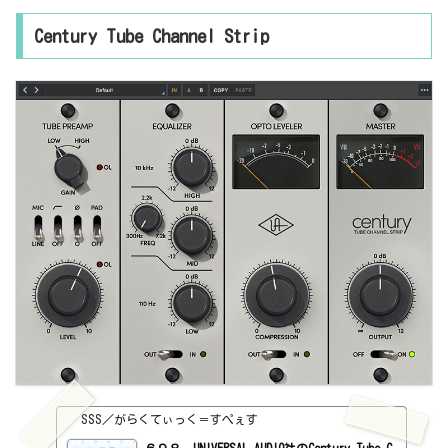
w.uaudio.jp/uad-plugins/compressors-limiters/capitol-master
ing-compressor.htmlインストール方法UA Connectというソフトから
Century Tube Channel Strip
インストール見た目はこんな感じ。わからない言葉などが出てきた
ら、こちらで確認を。https://sss-music.xyz/2022/02/03/pluguin/
INPUT・THRESHOLD・ATTACK・RELEASE・RATIO・OUTPUT・CHANNEL INコン
プの基...
SSS／がらくてぃっく＝すぺぇす
６９８．UNIVERSAL AUDIO社のCentury Tube C