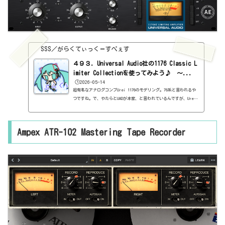
SSS／がらくてぃっく＝すぺぇす
４９３．Universal Audio社の1176 Classic L
imiter Collectionを使ってみよう♪ ～...
🕒️2026-05-14
超有名なアナログコンプUrei 1176のモデリング。76系と言われるや
つですね。で、やたらとUADが本家、と言われているんですが、Urei
は今のUADらしいです。だから本家なんですね。なんか、いろんなバ
ージョンがあるらしいです。Rev.A、Rev.AB、Rev.B、Rev.C、Rev.
D、Rev.E、Rev.F、Rev.G、Rev.H、LN、AE。で、このうちの、3つ、R
Ampex ATR-102 Mastering Tape Recorder
ev.A（Bluestripe）、Rev.E（Blackface）、AE（Anniversary Edi
tion）がセットになっているようです。3つセットなので、価格は1/3
で考えたらよいのではないでしょうか。2023年9月現在、39ドルのセ
ールをしてい...