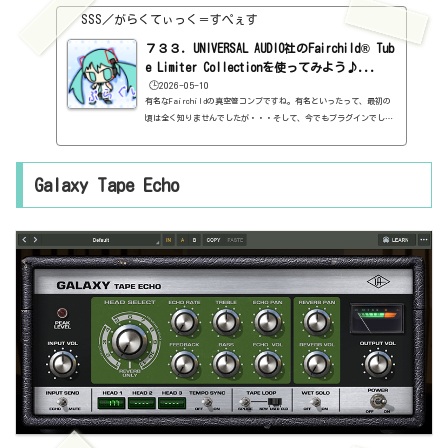
SSS／がらくてぃっく＝すぺぇす
７３３．UNIVERSAL AUDIO社のFairchild® Tub
e Limiter Collectionを使ってみよう♪...
🕒️2026-05-10
有名なFairchildの真空管コンプですね。有名といったって、最初の
頃は全く知りませんでしたが・・・そして、今でもプラグインでしか
知りませんけど。倍音が付加されて、いい感じになるコンプです。66
0と670がセットになっています。670は左右（あるいはMS）独立でコ
ンプをかけられるやつです。左右同じでよければ、660の方がシンプ
Galaxy Tape Echo
ルでよいでしょう。ここの記事では、670にしかないものもあるの
で、670で説明していきます。基本情報ダウンロードはこちら。http
s://www.uaudio.jp/uad-plugins/compressors-limiters/fairchil
d-tube-limi...