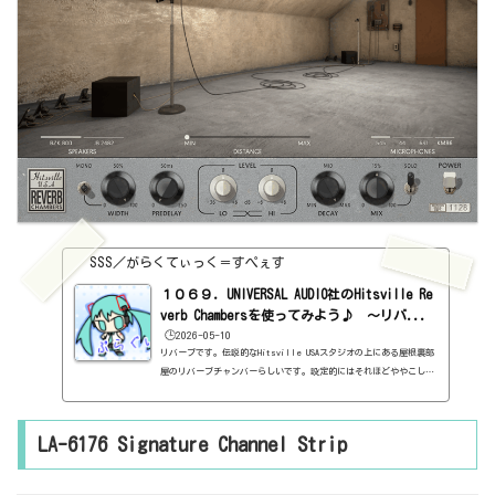
SSS／がらくてぃっく＝すぺぇす
１０６９．UNIVERSAL AUDIO社のHitsville Re
verb Chambersを使ってみよう♪ ～リバ...
🕒️2026-05-10
リバーブです。伝説的なHitsville USAスタジオの上にある屋根裏部
屋のリバーブチャンバーらしいです。設定的にはそれほどややこしく
ないけど、見た目が細かい。設定を変えると、いちいち扉が開く
（笑）。設定を変えに誰かが入ってるんだね。全く音に影響しないの
にね。基本情報ダウンロードはこちら。https://www.uaudio.com/pro
LA-6176 Signature Channel Strip
ducts/hitsville-reverb-chambersインストール方法UA Connectと
いうソフトからインストール見た目はこんな感じ。わからない言葉な
どが出てきたら、こちらで確認を。https://sss-music.xyz/2022/0