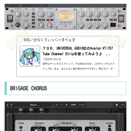
ードはこちら。https://www.uaudio.com/products/a-type-multiban
d-dy...
SSS／がらくてぃっく＝すぺぇす
７３６．UNIVERSAL AUDIO社のAvalon VT-737
Tube Channel Stripを使ってみよう♪ ...
🕒️2026-05-10
苦手なチャンネルストリップ。ではあるのだが、このチャンネルスト
リップは、まぁ、なんとなく見た目がわかりやすい。何だろう、ゲー
トやエキスパンダーがないからでしょうか。とは言え、なんだかんだ
でボタンがたくさんあります。基本情報ダウンロードはこちら。http
s://www.uaudio.jp/uad-plugins/channel-strips/avalon-vt-737-
BRIGADE CHORUS
tube-channel-strip.htmlインストール方法UA Connectというソフト
からインストール見た目はこんな感じ。一番右端のANALON DESIGNとい
うロゴ（？）をクリックすると、黒くなります。わからない言葉など
が出...