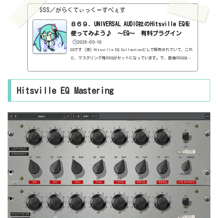
SSS／がらくてぃっく＝すぺぇす
８６９．UNIVERSAL AUDIO社のHitsville EQを
使ってみよう♪ ～EQ～ 有料プラグイン
🕒️2026-05-10
EQです（笑）Hitsville EQ Collectionとして販売されていて、これ
と、マスタリング用のEQがセットになっています。で、普通のEQはも
のすごくシンプルな感じです。まぁ、見ていきましょう。基本情報ダ
ウンロードはこちら。https://www.uaudio.jp/uad-plugins/equali
zers/hitsville-eq-collection.htmlインストール方法UA Connect
Hitsville EQ Mastering
というソフトからインストール見た目はこんな感じ。わからない言葉
などが出てきたら、こちらで確認を。https://sss-music.xyz/2022/
02/03/pluguin/EQ・ラベルの有り/無し見たままです。7バンドのEQ。
周波数も...