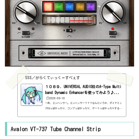
SSS／がらくてぃっく＝すぺぇす
１０８９．UNIVERSAL AUDIO社のA-Type Multi
band Dynamic Enhancerを使ってみよう♪...
🕒️2026-05-10
一応、エンハンサー。エンハンサー？？？なんというか、ダイナミッ
クEQっぽかったり、コンプっぽかったり、ゲートっぽかったりするん
ですけど、名前がエンハンサーだから、エンハンサー。DolbyのA Tri
ck techniqueという実機をプラグインにしたものらしいです。元は、
ノイズを取り除くためのものだったようですが、その特性を利用し
Avalon VT-737 Tube Channel Strip
て、別の使い方をすることも多かったとか。しかも、元の実機にない
ものもついているらしいから、もう、何が何やら。基本情報ダウンロ