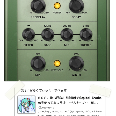
SSS／がらくてぃっく＝すぺぇす
６９３．UNIVERSAL AUDIO社のCapitol Chambe
rsを使ってみよう♪ ～リバーブ～ 有...
🕒️2026-05-10
リバーブです。たぶん、リバーブ（笑）いまいち、よくわからんので
すよね、空間系。が、これは、なんとなくいい感じっぽい気がする。