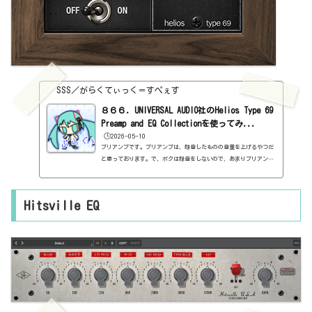
SSS／がらくてぃっく＝すぺぇす
８６６．UNIVERSAL AUDIO社のHelios Type 69
Preamp and EQ Collectionを使ってみ...
🕒️2026-05-10
プリアンプです。プリアンプは、録音したものの音量を上げるやつだ
と思っております。で、ボクは録音をしないので、あまりプリアンプ
って関係ないや、って思っていたわけです。けど、そうでもないみた
いですね。実際には、サチュレーターですね、きっと（笑）結局、実
機は倍音が付加されて、歪みが付加されるんだ。そういうものなの
Hitsville EQ
だ、つまり。ということで、録音しなくても、アナログ感が付加され
るというアイテムなのだ、きっと。で、今回は、Helios Type 69 Pr
eampってやつですが、なんか、見た目がかっこいい。とにかく見た目
がか...