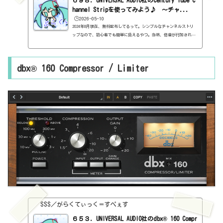
hannel Stripを使ってみよう♪ ～チャ...
🕒️2026-05-10
2024年8月現在、無料配布してるって。シンプルなチャンネルストリ
ップなので、初心者でも簡単に扱えるやつ。当然、倍音が付加され
て、良き感じがします。基本情報ダウンロードはこちら。https://ww
w.uaudio.jp/century-tube-channel-strip.htmlインストール方法UA
Connectというソフトからインストール見た目はこんな感じ。わから
dbx® 160 Compressor / Limiter
ない言葉などが出てきたら、こちらで確認を。https://sss-music.x
yz/2022/02/03/pluguin/MASTER ON/OFF・OUTPUTMASTERのON/OFFはいわ
ゆるバイパスと考えたらよいでしょう。OUTPUTは最終音量ですね。htt
ps:/...
SSS／がらくてぃっく＝すぺぇす
６５３．UNIVERSAL AUDIO社のdbx® 160 Compr