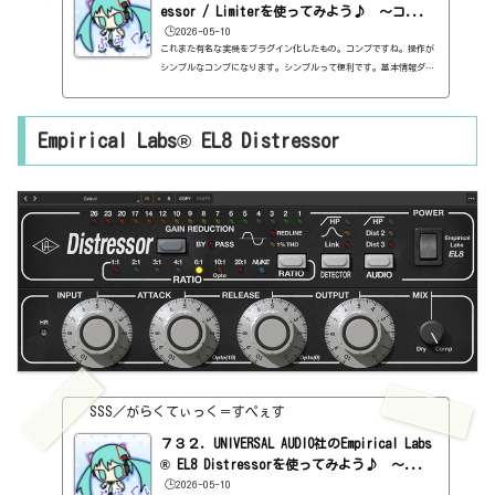
essor / Limiterを使ってみよう♪ ～コ...
🕒️2026-05-10
これまた有名な実機をプラグイン化したもの。コンプですね。操作が
シンプルなコンプになります。シンプルって便利です。基本情報ダウ
ンロードはこちら。https://www.uaudio.jp/uad-plugins/compresso
rs-limiters/dbx-160.htmlインストール方法UA Connectというソフ
トからインストール見た目はこんな感じ。わからない言葉などが出て
Empirical Labs® EL8 Distressor
きたら、こちらで確認を。https://sss-music.xyz/2022/02/03/plug
uin/POWER・THRESHOLDPOWERは電源ですね。THRESHOLDは、3Vから10MW
までと、珍しい表示のされ方です。左に回すと、THRESHOLDが下がる方
向で...
SSS／がらくてぃっく＝すぺぇす
７３２．UNIVERSAL AUDIO社のEmpirical Labs
® EL8 Distressorを使ってみよう♪ ～...
🕒️2026-05-10