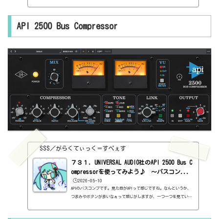
このプラグインの特徴は、LとRを別で設定ができる、というところで
しょうか。あとは、たぶん、UADの他のと概ね同じなんじゃないか
な。基本情報ダウンロードはこちら。https://www.uaudio.com/produ
API 2500 Bus Compressor
cts/ampex-atr-102インストール方法UA Connectというソフトからイ
ンストール見た目はこんな感じ。わからない言葉などが出てきたら、
こちらで確認を。https://sss-music.xyz/2022/02/03/pluguin/POWE
R電源で...
SSS／がらくてぃっく＝すぺぇす
７３１．UNIVERSAL AUDIO社のAPI 2500 Bus C
ompressorを使ってみよう♪ ～バスコン...
🕒️2026-05-10
APIのバスコンプです。見た目がAPIって感じですね。なんというか、
つまみやボタンが多いなぁって感じがしますが、一つ一つを見ていく
と、結構普通の設定なんですよね。特殊なものがいっぱいってわけで
もないみたいですね。・・・と思って見ていたら、おや？ってのが結