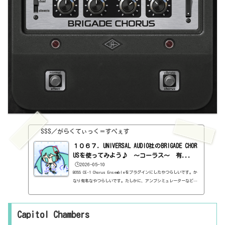
SSS／がらくてぃっく＝すぺぇす
１０６７．UNIVERSAL AUDIO社のBRIGADE CHOR
USを使ってみよう♪ ～コーラス～ 有...
🕒️2026-05-10
BOSS CE-1 Chorus Ensembleをプラグインにしたやつらしいです。か
なり有名なやつらしいです。たしかに、アンプシミュレーターなどに
ついてるエフェクターに、この見た目のやつ多いですよね。全部、こ
れをプラグインにしたやつなんだろうなぁ。基本情報ダウンロードは
こちら。https://www.uaudio.com/products/brigade-chorusインス
Capitol Chambers
トール方法UA Connectというソフトからインストール見た目はこんな
感じ。わからない言葉などが出てきたら、こちらで確認を。https://