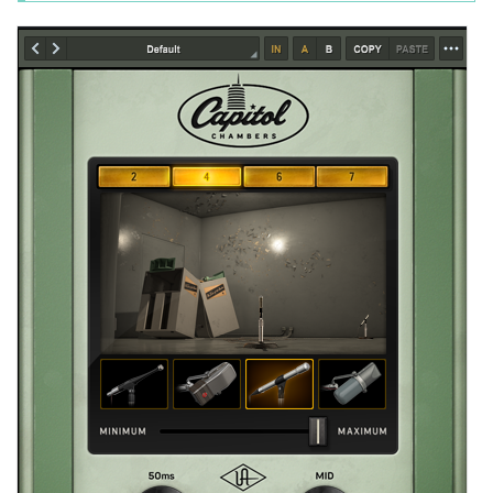
sss-music.xyz/2022/02/03/pluguin/POWER・normal/effect・level
contr...