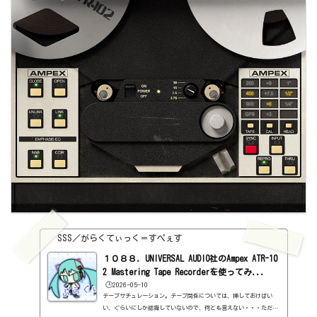
SSS／がらくてぃっく＝すぺぇす
１０８８．UNIVERSAL AUDIO社のAmpex ATR-10
2 Mastering Tape Recorderを使ってみ...
🕒️2026-05-10
テープサチュレーション。テープ関係については、挿しておけばい
い、ぐらいにしか認識していないので、何とも言えない・・・ただ、