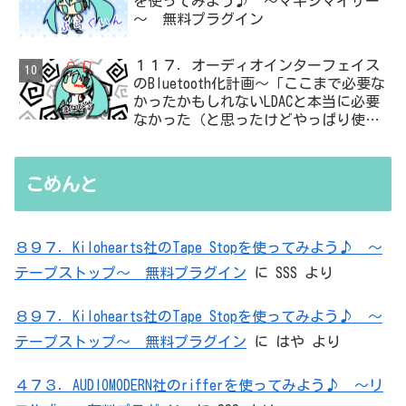
を使ってみよう♪ ～マキシマイザー
～ 無料プラグイン
１１７．オーディオインターフェイス
のBluetooth化計画～「ここまで必要な
かったかもしれないLDACと本当に必要
なかった（と思ったけどやっぱり使っ
た）ADC・・・」と思ったら、結局、
無駄を重ねた結論はシンプルだった
こめんと
８９７．Kilohearts社のTape Stopを使ってみよう♪ ～
テープストップ～ 無料プラグイン
に
SSS
より
８９７．Kilohearts社のTape Stopを使ってみよう♪ ～
テープストップ～ 無料プラグイン
に
はや
より
４７３．AUDIOMODERN社のrifferを使ってみよう♪ ～リ