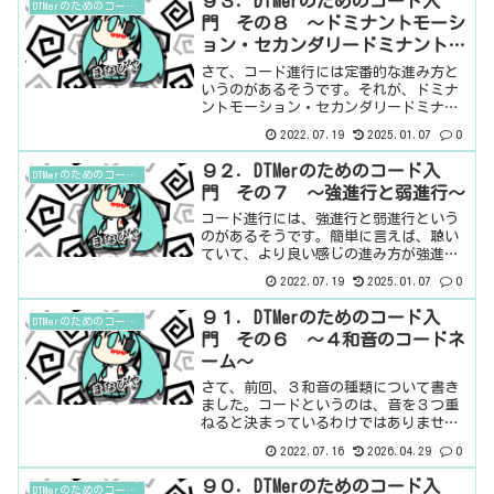
９３．DTMerのためのコード入
DTMerのためのコード入門
こいいですよね、裏コード...
門 その８ ～ドミナントモーシ
ョン・セカンダリードミナント・
ツーファイブ・ツーファイブワン
さて、コード進行には定番的な進み方と
～
いうのがあるそうです。それが、ドミナ
ントモーション・セカンダリードミナン
ト・ツーファイブ・ツーファイブワンの
2022.07.19
2025.01.07
0
４つです。前回の強進行を紹介しました
が、いわば強進行中の強進行。強強進行
９２．DTMerのためのコード入
DTMerのためのコード入門
か、超強進行か、真強進行...
門 その７ ～強進行と弱進行～
コード進行には、強進行と弱進行という
のがあるそうです。簡単に言えば、聴い
ていて、より良い感じの進み方が強進
行、それ以外が弱進行です。弱進行が悪
2022.07.19
2025.01.07
0
い感じの進み方ということではないの
で、強進行を「より」良いという表現に
９１．DTMerのためのコード入
DTMerのためのコード入門
しました。そもそも、コード進...
門 その６ ～４和音のコードネ
ーム～
さて、前回、３和音の種類について書き
ました。コードというのは、音を３つ重
ねると決まっているわけではありませ
ん。音を４つ重ねたコードもあります。
2022.07.16
2026.04.29
0
それが４和音です。３和音と同じく、４
つ重ねる場合も、色々な種類があるわけ
９０．DTMerのためのコード入
DTMerのためのコード入門
です。前回も書きましたが、...