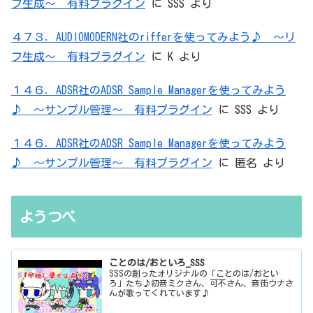
フ生成～ 有料プラグイン
に
SSS
より
４７３．AUDIOMODERN社のrifferを使ってみよう♪ ～リ
フ生成～ 有料プラグイン
に
K
より
１４６．ADSR社のADSR Sample Managerを使ってみよう
♪ ～サンプル管理～ 有料プラグイン
に
SSS
より
１４６．ADSR社のADSR Sample Managerを使ってみよう
♪ ～サンプル管理～ 有料プラグイン
に
匿名
より
ようつべ
ことのは/おといろ_SSS
SSSの創ったオリジナルの「ことのは/おとい
ろ」たち♪初音ミクさん、可不さん、音街ウナさ
んが歌ってくれています♪