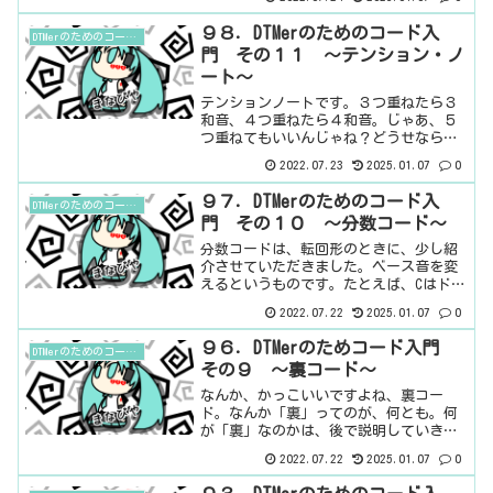
に、音なんて重ねない方がよくね？とい
うテンション低めのやつもいるというこ
９８．DTMerのためのコード入
DTMerのためのコード入門
とです。とは言え、音を重ね...
門 その１１ ～テンション・ノ
ート～
テンションノートです。３つ重ねたら３
和音、４つ重ねたら４和音。じゃあ、５
つ重ねてもいいんじゃね？どうせなら６
つ重ねてやろーぜ？おいおい、こっちは
2022.07.23
2025.01.07
0
７つ重ねてやんぜ。と、テンションがあ
がっちゃってる状態がテンション・ノー
９７．DTMerのためのコード入
DTMerのためのコード入門
トです（大嘘）。４和音が...
門 その１０ ～分数コード～
分数コードは、転回形のときに、少し紹
介させていただきました。ベース音を変
えるというものです。たとえば、Cはド・
ミ・ソですね。転回して、ミ・ソ・ドに
2022.07.22
2025.01.07
0
なると、コードがミになります。これ
を、C/Eと表示し、これが分数コードと呼
９６．DTMerのためコード入門
DTMerのためのコード入門
ばれるものです。オン...
その９ ～裏コード～
なんか、かっこいいですよね、裏コー
ド。なんか「裏」ってのが、何とも。何
が「裏」なのかは、後で説明していきま
す。ドミナントセブンスコードの代わり
2022.07.22
2025.01.07
0
ドミナントセブンスコード（V7）の代わ
りに使えるのが裏コード。なんか、かっ