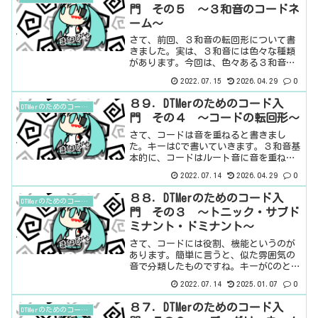
門 その５ ～３和音のコードネ
ーム～
さて、前回、３和音の転回形について書
きました。実は、３和音には色々な種類
があります。今回は、色々ある３和音に
ついてまとめてみましょう。このコード
2022.07.15
2026.04.29
0
の構成音を知るのに必要になるのが、度
数ですね。もちろん、丸暗記してしまえ
８９．DTMerのためのコード入
DTMerのためのコード入門
ば、度数がわからなくても...
門 その４ ～コードの転回形～
さて、コードは音を重ねると書きまし
た。キーはCで書いていきます。３和音基
本的に、コードはルート音に音を重ねて
いきます。C、D、E、F、G、A、Bをルー
2022.07.14
2026.04.29
0
ト音をして、白鍵を一つ飛ばしで２つ重
ねると、３和音になります。こんな感じ
８８．DTMerのためのコード入
DTMerのためのコード入門
ですね。CとDmさ...
門 その３ ～トニック・サブド
ミナント・ドミナント～
さて、コードには役割、機能というのが
あります。簡単に言うと、似た雰囲気の
音で分類したものですね。キーがCのとき
のコードコード、コードとずっと書いて
2022.07.14
2025.01.07
0
いるけど、実際には、まだコードの話に
なっていません。コードというのは、和
８７．DTMerのためのコード入
DTMerのためのコード入門
音のことで、複数の音を...