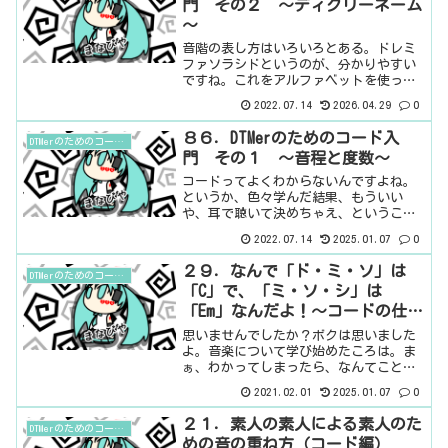
門 その２ ～ディグリーネーム
～
音階の表し方はいろいろとある。ドレミ
ファソラシドというのが、分かりやすい
ですね。これをアルファベットを使って
表すことがあります。CDEFGABCですね。
2022.07.14
2026.04.29
0
実は、ドレミファソラシドとCDEFGABCは
違うものだったりします。音名と階名音
８６．DTMerのためのコード入
DTMerのためのコード入門
名と階名...
門 その１ ～音程と度数～
コードってよくわからないんですよね。
というか、色々学んだ結果、もういい
や、耳で聴いて決めちゃえ、ということ
で、理屈抜きで決めることにしました。
2022.07.14
2025.01.07
0
とは言え、改めて、勉強してみようか
な、と。ということで、１回目は、度数
２９．なんで「ド・ミ・ソ」は
DTMerのためのコード入門
の話。コードの話になぜ度数が...
「C」で、「ミ・ソ・シ」は
「Em」なんだよ！～コードの仕組
み～
思いませんでしたか？ボクは思いました
よ。音楽について学び始めたころは。ま
ぁ、わかってしまったら、なんてことは
ないんだけど、ボクは音楽と無縁だった
2021.02.01
2025.01.07
0
から、ピンとこなかったんだよなぁ。ピ
アノとかやってたら、すぐにわかるのか
２１．素人の素人による素人のた
DTMerのためのコード入門
もしれないけど。鍵盤があ...
めの音の重ね方（コード編）