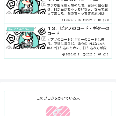
ボクが曲を創り始めた頃、自分の創る曲
は、何か音がちゃっちいなぁ、なんて思
ってました。音のちゃっちさの原因は
色々あると思うんだけど、とりあえず、
2020.12.25
2025.01.07
0
音を重ねてみよう♪なんて思いました。
上手な人の曲はトラック数がすごいなん
１３．ピアノのコード・ギターの
DTMerのためのコード入門
ていふ話も聞くし。けど、そ...
コード
ピアノのコードとギターのコードは違
う。正確に言えば、違うのではないが、
DAWで打ち込むときに、打ち込み方が変わ
ってくる。ピアノのコードをそのまま、
2020.03.21
2025.01.07
2
ギターの音色で打ち込んでも構わない
（当然、音は鳴る）のだが、実際のギタ
ーの音とは違ってくる、と...
このブログをかいている人