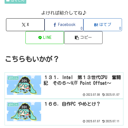
ぱそこん
よければ紹介してね♪
X
Facebook
はてブ
0
0
LINE
コピー
こちらもいかが？
１３１．Intel 第１３世代CPU 奮闘
ぱそこん
記 その６〜V/F Point Offset〜
2023.07.08
2025.01.07
１６６．自作PC やめとけ？
ぱそこん
2025.07.07
2025.07.11