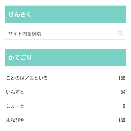
けんさく
かてごり
ことのは／おといろ
158
いんすと
54
しょーと
9
まなびや
186