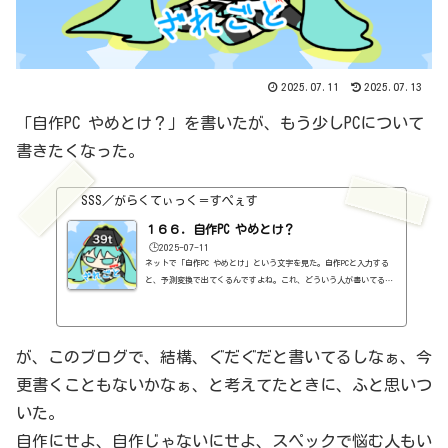
2025.07.11
2025.07.13
「自作PC やめとけ？」を書いたが、もう少しPCについて
書きたくなった。
SSS／がらくてぃっく＝すぺぇす
１６６．自作PC やめとけ？
🕒️2025-07-11
ネットで「自作PC やめとけ」という文字を見た。自作PCと入力する
と、予測変換で出てくるんですよね。これ、どういう人が書いてるん
でしょうね。普通に考えたら、自作PCをつくって失敗した人が書いて
るんでしょうね、きっと。一応、親切心なのだと信じたひ。自作PCを
やめておいた方がいい理由は、失敗する可能性があることと、保証が
ない（ないわけでもないが）ことと、コスパがそれほど良くないこと
が、このブログで、結構、ぐだぐだと書いてるしなぁ、今
かと。いや、実際の記事を読んでないので、正確なことはわからない
更書くこともないかなぁ、と考えてたときに、ふと思いつ
のだが。実際にPCを自作しているボクから言わせてもらうと、全くも
っ...
いた。
自作にせよ、自作じゃないにせよ、スペックで悩む人もい