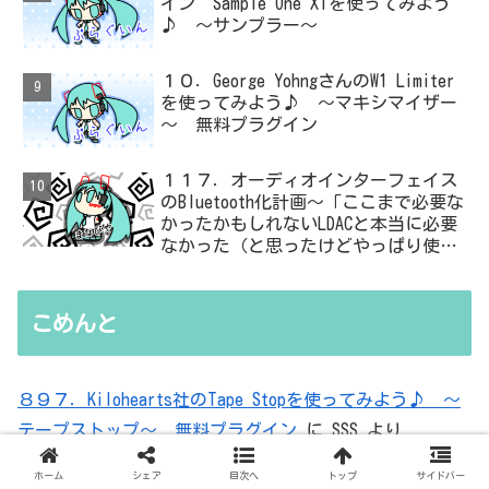
イン Sample One XTを使ってみよう
♪ ～サンプラー～
１０．George YohngさんのW1 Limiter
を使ってみよう♪ ～マキシマイザー
～ 無料プラグイン
１１７．オーディオインターフェイス
のBluetooth化計画～「ここまで必要な
かったかもしれないLDACと本当に必要
なかった（と思ったけどやっぱり使っ
た）ADC・・・」と思ったら、結局、
無駄を重ねた結論はシンプルだった
こめんと
８９７．Kilohearts社のTape Stopを使ってみよう♪ ～
テープストップ～ 無料プラグイン
に
SSS
より
ホーム
シェア
目次へ
トップ
サイドバー
８９７．Kilohearts社のTape Stopを使ってみよう♪ ～