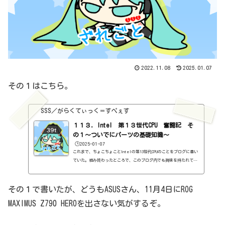
2022.11.08
2025.01.07
その１はこちら。
SSS／がらくてぃっく＝すぺぇす
１１３．Intel 第１３世代CPU 奮闘記 そ
の１～ついでにパーツの基礎知識～
🕒️2025-01-07
これまで、ちょこちょことIntelの第13世代CPUのことをブログに書い
ていた。組み終わったところで、このブログ内でも興味を持たれてい
ないPCに関する記事を、改めてまとめておこう。PCの不具合により、
1台PCを作ることになった。不具合というか、もう、いい加減、古く
なったからなぁ。あぁ、メインのPCは元気です。となると、今のメイ
その１で書いたが、どうもASUSさん、11月4日にROG
ンPCをつよつよにしたいとなるのが人情。で、とりあえず、最近のPC
MAXIMUS Z790 HEROを出さない気がするぞ。
の状況はどうなっているのかな、と調べていると、Intelが第13世代
のCPUを出すと言うじゃないか。うむ、となると、どうせなら13世代P
Cを...