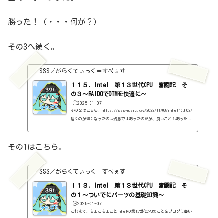
勝った！（・・・何が？）
その3へ続く。
SSS／がらくてぃっく＝すぺぇす
１１５．Intel 第１３世代CPU 奮闘記 そ
の３～RAID0でDTMを快適に～
🕒️2025-01-07
その２はこちら。https://sss-music.xyz/2022/11/08/intel13th02/
届くのが遅くなったのは残念ではあったのだが、良いこともあった。
パソコンを組む気満々の状態でマザーボードがない状態だと、それ以
外にできることを色々調べたり、考えたりしてしまうんですよね。そ
こで、初めて知ったのが、RAIDというもの。普通に有名らしいが、な
その1はこちら。
ぜかボクには、その情報が届いてなかった。RAIDというのは、複数の
ストレージを連携させる方法らしい。Nasを導入したときにあったな
ぁ。つまり、2つのストレージのうち、1つを完全にバックアップとし
SSS／がらくてぃっく＝すぺぇす
て...
１１３．Intel 第１３世代CPU 奮闘記 そ
の１～ついでにパーツの基礎知識～
🕒️2025-01-07
これまで、ちょこちょことIntelの第13世代CPUのことをブログに書い