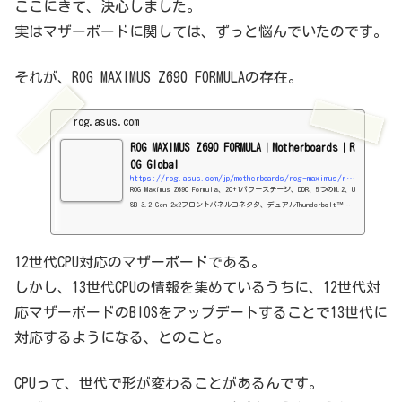
ここにきて、決心しました。
実はマザーボードに関しては、ずっと悩んでいたのです。
それが、ROG MAXIMUS Z690 FORMULAの存在。
rog.asus.com
ROG MAXIMUS Z690 FORMULA｜Motherboards｜R
OG Global
https://rog.asus.com/jp/motherboards/rog-maximus/rog-maximus-z690-formula-model/
ROG Maximus Z690 Formula、20+1パワーステージ、DDR、5つのM.2、U
SB 3.2 Gen 2x2フロントパネルコネクタ、デュアルThunderbolt™
4、PCIe 5.0、オンボードWiFi 6E
12世代CPU対応のマザーボードである。
しかし、13世代CPUの情報を集めているうちに、12世代対
応マザーボードのBIOSをアップデートすることで13世代に
対応するようになる、とのこと。
CPUって、世代で形が変わることがあるんです。