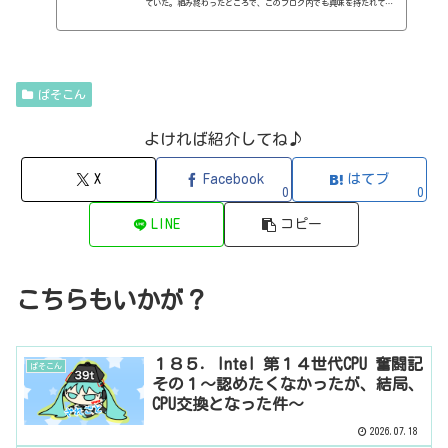
ていた。組み終わったところで、このブログ内でも興味を持たれてい
ないPCに関する記事を、改めてまとめておこう。PCの不具合により、
1台PCを作ることになった。不具合というか、もう、いい加減、古く
なったからなぁ。あぁ、メインのPCは元気です。となると、今のメイ
ンPCをつよつよにしたいとなるのが人情。で、とりあえず、最近のPC
の状況はどうなっているのかな、と調べていると、Intelが第13世代
ぱそこん
のCPUを出すと言うじゃないか。うむ、となると、どうせなら13世代P
Cを...
よければ紹介してね♪
X
Facebook
はてブ
0
0
LINE
コピー
こちらもいかが？
１８５．Intel 第１４世代CPU 奮闘記
ぱそこん
その１〜認めたくなかったが、結局、
CPU交換となった件〜
2026.07.18