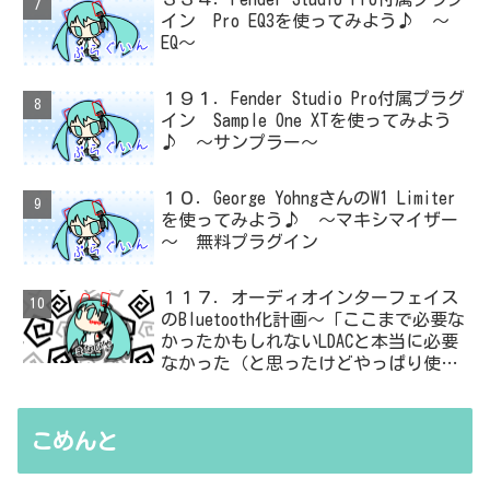
イン Pro EQ3を使ってみよう♪ ～
EQ～
１９１．Fender Studio Pro付属プラグ
イン Sample One XTを使ってみよう
♪ ～サンプラー～
１０．George YohngさんのW1 Limiter
を使ってみよう♪ ～マキシマイザー
～ 無料プラグイン
１１７．オーディオインターフェイス
のBluetooth化計画～「ここまで必要な
かったかもしれないLDACと本当に必要
なかった（と思ったけどやっぱり使っ
た）ADC・・・」と思ったら、結局、
無駄を重ねた結論はシンプルだった
こめんと