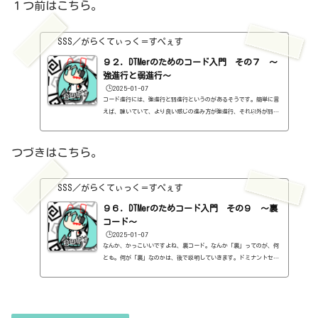
１つ前はこちら。
SSS／がらくてぃっく＝すぺぇす
９２．DTMerのためのコード入門 その７ ～
強進行と弱進行～
🕒️2025-01-07
コード進行には、強進行と弱進行というのがあるそうです。簡単に言
えば、聴いていて、より良い感じの進み方が強進行、それ以外が弱進
行です。弱進行が悪い感じの進み方ということではないので、強進行
を「より」良いという表現にしました。そもそも、コード進行なん
て、自由に創ればよいものだし、違和感がある方が個性になったり、
つづきはこちら。
クセになったりすることもあります。もちろん、気持ち悪いで終わる
場合もあるでしょう。自分で良いと思ったものが、良いんですから。
他人の評価はさておき。強進行ディグリーネームで書いていきます。
SSS／がらくてぃっく＝すぺぇす
あ...
９６．DTMerのためコード入門 その９ ～裏
コード～
🕒️2025-01-07
なんか、かっこいいですよね、裏コード。なんか「裏」ってのが、何
とも。何が「裏」なのかは、後で説明していきます。ドミナントセブ
ンスコードの代わりドミナントセブンスコード（V7）の代わりに使え
るのが裏コード。なんか、かっこいいですよね、裏コード。キーがC
のときは、G7ですね。で、G7の裏コードは何かというと、D♭7。急に
出てきたな、D♭7。この裏コードってのは何かというのを説明するの