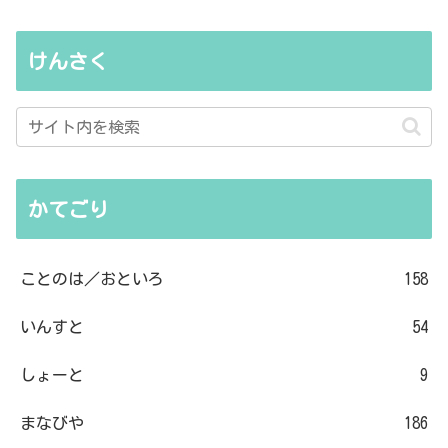
けんさく
かてごり
ことのは／おといろ
158
いんすと
54
しょーと
9
まなびや
186