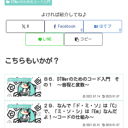
に必要なのが、五度圏図。これ、Studio Oneのコードトラックのやつ
DTMerのためのコード入門
です。五度圏図とは、５度上の順に右回りに並べたもの。何かと出て
くる...
よければ紹介してね♪
X
Facebook
はてブ
0
0
LINE
コピー
こちらもいかが？
８６．DTMerのためのコード入門 そ
DTMerのためのコード入門
の１ ～音程と度数～
2022.07.14
2025.01.07
２９．なんで「ド・ミ・ソ」は「C」
DTMerのためのコード入門
で、「ミ・ソ・シ」は「Em」なんだ
よ！～コードの仕組み～
2021.02.01
2025.01.07