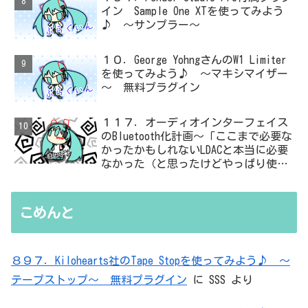
イン Sample One XTを使ってみよう
♪ ～サンプラー～
１０．George YohngさんのW1 Limiter
を使ってみよう♪ ～マキシマイザー
～ 無料プラグイン
１１７．オーディオインターフェイス
のBluetooth化計画～「ここまで必要な
かったかもしれないLDACと本当に必要
なかった（と思ったけどやっぱり使っ
た）ADC・・・」と思ったら、結局、
無駄を重ねた結論はシンプルだった
こめんと
８９７．Kilohearts社のTape Stopを使ってみよう♪ ～
テープストップ～ 無料プラグイン
に
SSS
より