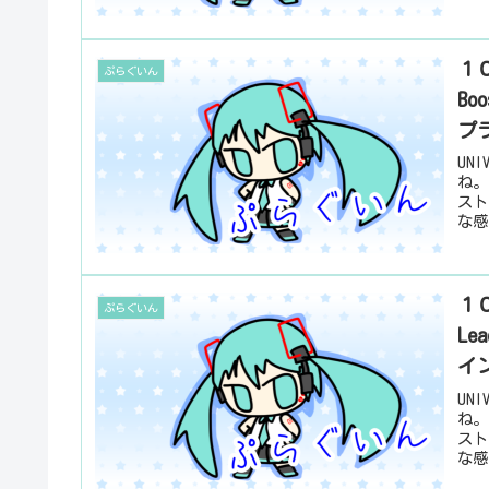
１０
ぷらぐいん
Bo
プ
UN
ね。
スト
な感
１０
ぷらぐいん
L
イ
UN
ね。
スト
な感