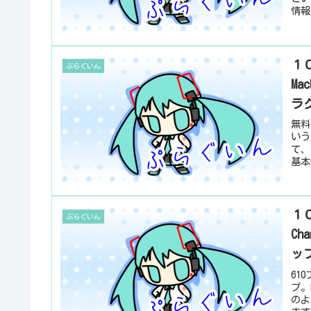
情報
１０
ぷらぐいん
M
ラ
無料配
いう
て、
基本
１０
ぷらぐいん
Ch
ッ
61
プ。
のよ