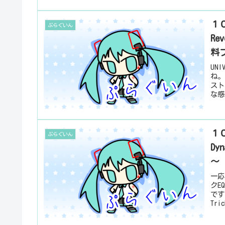
１０
ぷらぐいん
Re
料
UN
ね。
スト
な感
１０
ぷらぐいん
Dy
～
一応
クE
です
Tr