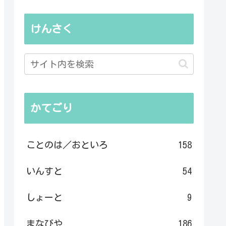
けんさく
かてごり
ことのは／おといろ
158
いんすと
54
しょーと
9
まなびや
186