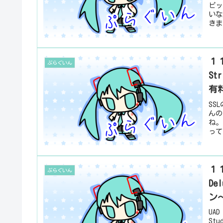
ピッ
いな
きま
１１
ぷらぐいん
S
有
SS
んの
ね。
って
１１
ぷらぐいん
D
ン
UAD
St