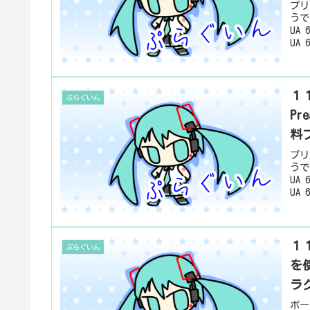
プリ
うで
UA 
UA 6
１１
ぷらぐいん
P
料
プリ
うで
UA 
UA 
１１
ぷらぐいん
を
ラ
ボー