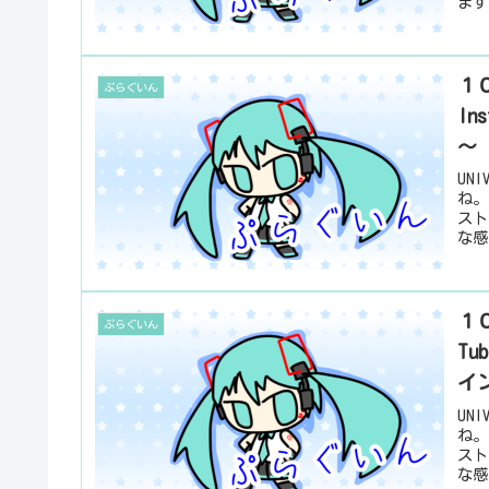
ます
１０
ぷらぐいん
In
～
UN
ね。
スト
な感
１０
ぷらぐいん
T
イ
UN
ね。
スト
な感