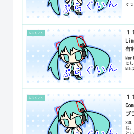
オっ
１１
ぷらぐいん
Li
有
Man
にし
MU
１１
ぷらぐいん
C
プ
SS
ね。
とい