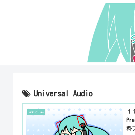
Universal Audio
１１
ぷらぐいん
P
料