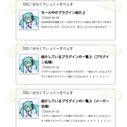
SSS／がらくてぃっく＝すぺぇす
セール中のプラグイン紹介♪
🕒️2026-08-06
2026年8月6日更新♪セール中のプラグインを紹介♪終了がいつかまで
はわからないので、もしかしたら、終了していたらごめんね♪で、相
変わらず、セールを完全に把握しているわけじゃないので、ボクが知
った範囲だけになるので、あくまで参考まで。とりあえず、直近2か
月分だけ表示しておく予定です♪ちなみに、このブログで紹介してる
プラグインの一覧はこちら♪2026年8月追記日:2026-08-06Metric AB
SSS／がらくてぃっく＝すぺぇす
（ADPTR AUDIO）定価：140ドル → 49.99ドル（Plugin Allianceさ
ん）SCULPT（ADPTR AUDIO）定価：150ドル → 49.99ドル（Plugin Al
紹介しているプラグインの一覧♪（プラグイ
lianceさん）...
ン名順）
🕒️2026-07-29
プラグイン紹介のページが増えてきたので、一覧をつくったよ♪プラ
グイン名をアルファベット順にしてるよ♪0-9 A B C D E F G
H I J K L M N O P Q R S T U V W X Y Z #0-9
1176 Classic Limiter Collection（Universal Audio・コンプ・有
料）2B DELAYED CLASSIC（2B Played Music・ディレイ・有料）2B RE
SSS／がらくてぃっく＝すぺぇす
VERBED（2B Played Music・リバーブ・有料）2B Shaped Filter（2
紹介しているプラグインの一覧♪（メーカー
B Played Music・フィルタープラグイン・有料）3-Band EQ（Kilohe
arts・EQ・無料）40'S VERY OWN DRUMS（NATIVE INSTRUMENTS・ドラ
名順）
ム...
🕒️2026-07-29
プラグイン紹介のページが増えてきたので、一覧をつくったよ♪メー
カー名をアルファベット順にしてるよ♪0-9 A B C D E F G
H I J K L M N O P Q R S T U V W X Y Z 0-912b