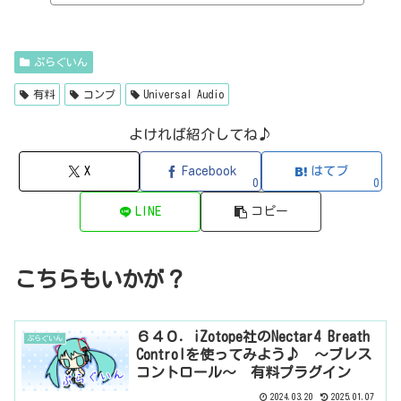
itzT30-GP（ピアノ音源・無料）2B Played Music2B DELAYED CLASSIC
（ディレイ・有料）2B REVERBED（リバーブ・有料）2B Shaped Filt
er（フィルタープラグイン・有料）QFX COLOR（フィルター・有料）Q
FX WAX（ローシェルフフィルター・有料）SLIMVERB（リバーブ・有
ぷらぐいん
料）510KSEQUND（シーケンサー・有料）99SOUNDSCLAP MACHINE（クラ
ップ...
有料
コンプ
Universal Audio
よければ紹介してね♪
X
Facebook
はてブ
0
0
LINE
コピー
こちらもいかが？
６４０．iZotope社のNectar4 Breath
ぷらぐいん
Controlを使ってみよう♪ ～ブレス
コントロール～ 有料プラグイン
2024.03.20
2025.01.07