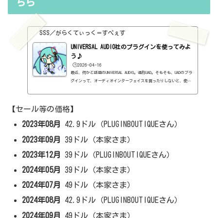
ちら
ずは無料プラグインを調べてみましょう。有料と同じぐらいの性能の
もの...
SSS／がらくてぃっく＝すぺぇす
UNIVERSAL AUDIO社のプラグインを使ってみよ
う♪
🕒️2026-04-16
最近、何かと話題のUNIVERSAL AUDIO。通称UAD。そもそも、UADのプラ
グインって、オーディオインターフェイスを買ったりしないと、使え
なかったらしいですね。それが普通のプラグインとして使えるように
なったとたんに、セールしまくっている。で、とにかく、このUADの
プラグインの性能はすごいという評判ばかり聴こえてくる。色々なメ
【セール等の価格】
ーカーの実機をプラグイン化している。まぁ、とにかくセールで買っ
てみるのもいいかもしれませんね。メーカーページhttps://www.uaud
2023年08月
42.9ドル（PLUGINBOUTIQUEさん）
io.jp/1176 Classic Limiter Collectionhttps://sss-music.xyz/2
2023年09月
39ドル（本家さま）
023...
2023年12月
39ドル（PLUGINBOUTIQUEさん）
2024年05月
39ドル（本家さま）
2024年07月
49ドル（本家さま）
2024年08月
42.9ドル（PLUGINBOUTIQUEさん）
2024年09月
49ドル（本家さま）