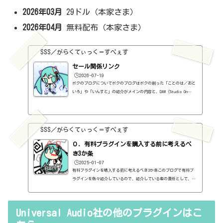
2026年03月
29ドル（本家さま）
2026年04月
無料配布（本家さま）
SSS／がらくてぃっく＝すぺぇす
セール関係リンク
🕒️2026-07-19
ボクのブログについてボクのブログはボクの創った「ことのは／おと
いろ」や「いんすと」の紹介がメインの内容と、DAW（Studio On
e）、プラグインの使い方の紹介、作曲に関する情報がサブの内容
（サブ方がメインより人気ですけど・・・）となっています。つま
り、セール情報をメインとしたブログではありません。プラグインの
紹介に関して、購入の参考にしてもらうために、セール価格などを記
SSS／がらくてぃっく＝すぺぇす
録はしていますし、セールしているプラグインはブログの最初の方に
表示するように（編集したら、自動的に最初の方に表示されてるだけ
０．有料プラグインを購入する前に考えるべ
ですが・・...
き3か条
🕒️2025-01-07
有料プラグインを購入する前に考えるべき3か条このブログで有料プ
ラグインを色々紹介しているので、紹介している者の責任として、有
料プラグインを購入する前に考えるべき3か条を書いておこうと思い
ます。１．無料プラグインではダメか？今持っているものではダメ
か？このブログでは無料プラグインも紹介しています。無料プラグイ
Universal Audio社の他のプラグインはこ
ンの中には、なぜ、これが無料なんだろう？と驚くような性能のもの
もたくさんあります。欲しいと思った有料プラグインがあったら、ま