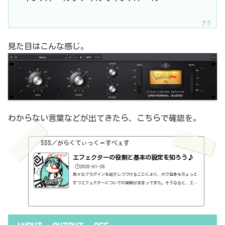
見た目はこんな感じ。
わからない言葉などが出てきたら、こちらで確認を。
SSS／がらくてぃっく＝すぺぇす
エフェクターの役割と基本の設定を知ろう♪
🕒️2026-01-28
色々なプラグインを紹介しつづけることにより、ボク自身もちょっと
ずつエフェクターについての理解が深まってきた。そうなると、エフ
ェクターの基本的なつまみも覚えてくるわけです。例えば、コンプの
thresholdやratioとかEQのfreqとかQとか。そうなると、自分で理解
していることの説明が、どうしても雑になってしまうんですよね。th
resholdはスレッショルドですよね、なんて。また、各エフェクター