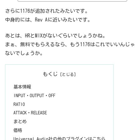
ージョンがあるらしいです。Rev.A、Rev.AB、Rev.B、Rev.C、Rev.
D、Rev.E、Rev.F、Rev.G、Rev.H、LN、AE。で、このうちの、3つ、R
さらに1176が追加されたみたいです。
ev.A（Bluestripe）、Rev.E（Blackface）、AE（Anniversary Edi
中身的には、Rev Aに近いみたいです。
tion）がセットになっているようです。3つセットなので、価格は1/3
で考えたらよいのではないでしょうか。2023年9月現在、39ドルのセ
ールをしてい...
あとは、HRとMIXがないぐらいでしょうかね。
まぁ、無料でもらえるなら、もう1176はこれでいいんじゃ
ないでしょうか。
もくじ
基本情報
INPUT・OUTPUT・OFF
RATIO
ATTACK・RELEASE
まとめ
価格
Universal Audio社の他のプラグインはこちら