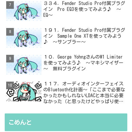
３３４．Fender Studio Pro付属プラグ
イン Pro EQ3を使ってみよう♪ ～
EQ～
１９１．Fender Studio Pro付属プラグ
イン Sample One XTを使ってみよう
♪ ～サンプラー～
１０．George YohngさんのW1 Limiter
を使ってみよう♪ ～マキシマイザー
～ 無料プラグイン
１１７．オーディオインターフェイス
のBluetooth化計画～「ここまで必要な
かったかもしれないLDACと本当に必要
なかった（と思ったけどやっぱり使っ
た）ADC・・・」と思ったら、結局、
無駄を重ねた結論はシンプルだった
こめんと