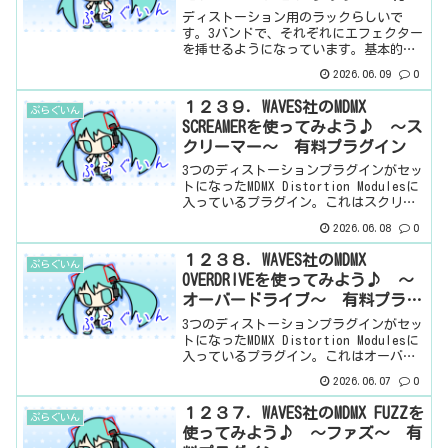
プラグイン
ディストーション用のラックらしいで
す。3バンドで、それぞれにエフェクター
を挿せるようになっています。基本的
に、ディストーション用らしいので、使
2026.06.09
0
用できるプラグインが、Abbey Road
Saturator、Berzerk、MDMX Dist...
１２３９．WAVES社のMDMX
ぷらぐいん
SCREAMERを使ってみよう♪ ～ス
クリーマー～ 有料プラグイン
3つのディストーションプラグインがセッ
トになったMDMX Distortion Modulesに
入っているプラグイン。これはスクリー
マーらしいです。ディストーションプラ
2026.06.08
0
グインとはいえ、特段ギター用、という
ことでもないらしいです。というか、
１２３８．WAVES社のMDMX
ぷらぐいん
色...
OVERDRIVEを使ってみよう♪ ～
オーバードライブ～ 有料プラグ
イン
3つのディストーションプラグインがセッ
トになったMDMX Distortion Modulesに
入っているプラグイン。これはオーバー
ドライブらしいです。ディストーション
2026.06.07
0
プラグインとはいえ、特段ギター用、と
いうことでもないらしいです。という
１２３７．WAVES社のMDMX FUZZを
ぷらぐいん
か...
使ってみよう♪ ～ファズ～ 有