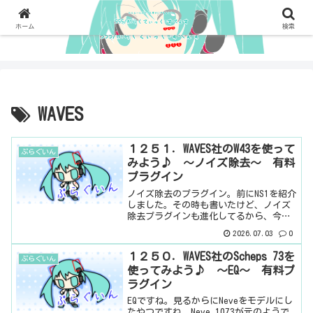
ホーム
検索
WAVES
１２５１．WAVES社のW43を使って
ぷらぐいん
みよう♪ ～ノイズ除去～ 有料
プラグイン
ノイズ除去のプラグイン。前にNS1を紹介
しました。その時も書いたけど、ノイズ
除去プラグインも進化してるから、今さ
らこれを紹介しても・・・と思わなくな
2026.07.03
0
いけど（笑）ちなみに、メーカーページ
には、ビデオ用ノイズリダクションと書
１２５０．WAVES社のScheps 73を
ぷらぐいん
いています。何がビデ...
使ってみよう♪ ～EQ～ 有料プ
ラグイン
EQですね。見るからにNeveをモデルにし
たやつですね。Neve 1073が元のようで