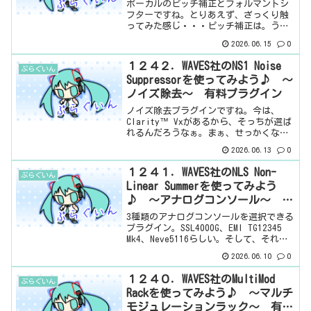
ボーカルのピッチ補正とフォルマントシ
フターですね。とりあえず、ざっくり触
ってみた感じ・・・ピッチ補正は。うー
んって感じですね。基本情報Fender
2026.06.15
0
Studio Proの公式見た目はこんな感じ。
わからない言葉などが出てきたら、こち
１２４２．WAVES社のNS1 Noise
ぷらぐいん
らで確認を...
Suppressorを使ってみよう♪ ～
ノイズ除去～ 有料プラグイン
ノイズ除去プラグインですね。今は、
Clarity™ Vxがあるから、そっちが選ば
れるんだろうなぁ。まぁ、せっかくなの
で、紹介しておこう。基本情報ダウンロ
2026.06.13
0
ードはこちら。インストール方法Waves
Centralというソフトからインストール
１２４１．WAVES社のNLS Non-
ぷらぐいん
見た...
Linear Summerを使ってみよう
♪ ～アナログコンソール～ 有
料プラグイン
3種類のアナログコンソールを選択できる
プラグイン。SSL4000G、EMI TG12345
Mk4、Neve5116らしい。そして、それだ
けじゃない、というのが、このプラグイ
2026.06.10
0
ンのすごいところ。まぁ、とりあえず見
ていきましょう。基本情報ダウン...
１２４０．WAVES社のMultiMod
ぷらぐいん
Rackを使ってみよう♪ ～マルチ
モジュレーションラック～ 有料