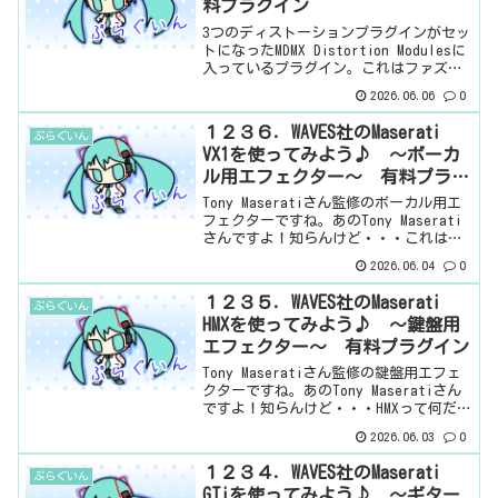
料プラグイン
3つのディストーションプラグインがセッ
トになったMDMX Distortion Modulesに
入っているプラグイン。これはファズら
しいです。ディストーションプラグイン
2026.06.06
0
とはいえ、特段ギター用、ということで
もないらしいです。というか、色々な
１２３６．WAVES社のMaserati
ぷらぐいん
音...
VX1を使ってみよう♪ ～ボーカ
ル用エフェクター～ 有料プラグ
イン
Tony Maseratiさん監修のボーカル用エ
フェクターですね。あのTony Maserati
さんですよ！知らんけど・・・これはタ
イプによって、つまみがあまり変わらな
2026.06.04
0
いので、わかりやすいやつです。基本情
報ダウンロードはこちら。インストー
１２３５．WAVES社のMaserati
ぷらぐいん
ル...
HMXを使ってみよう♪ ～鍵盤用
エフェクター～ 有料プラグイン
Tony Maseratiさん監修の鍵盤用エフェ
クターですね。あのTony Maseratiさん
ですよ！知らんけど・・・HMXって何だ？
と思ったら、プラグインを起動して分か
2026.06.03
0
ったんだけど、Harmonicsのことだっ
た。そして、なんで、Har...
１２３４．WAVES社のMaserati
ぷらぐいん
GTiを使ってみよう♪ ～ギター