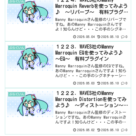
１２２４．WAVES社のManny
ぷらぐいん
です...
Marroquin Reverbを使ってみよう
♪ ～リバーブ～ 有料プラグイ
ン
Manny Marroquinさん監修のリバーブで
すね。あのManny Marroquinさんです
よ！知らんけど・・・この手のシグネチ
ャーシリーズは、楽器ごとが多いです
2026.05.04
2026.05.10
0
が、このシリーズは、単純にエフェクタ
ーが6種類のようです。ということ
１２２３．WAVES社のManny
ぷらぐいん
で、...
Marroquin EQを使ってみよう♪
～EQ～ 有料プラグイン
Manny Marroquinさん監修のEQですね。
あのManny Marroquinさんですよ！知ら
んけど・・・この手のシグネチャーシリ
ーズは、楽器ごとが多いですが、このシ
2026.05.03
2026.05.10
0
リーズは、単純にエフェクターが6種類の
ようです。ということで、見て...
１２２２．WAVES社のManny
ぷらぐいん
Marroquin Distortionを使ってみ
よう♪ ～ディストーション～
有料プラグイン
Manny Marroquinさん監修のディストー
ションですね。あのManny Marroquinさ
んですよ！知らんけど・・・この手のシ
グネチャーシリーズは、楽器ごとが多い
2026.05.02
2026.05.10
0
ですが、このシリーズは、単純にエフェ