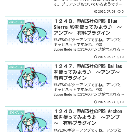
す。プリアンプもついているようです。
基本情報ダウンロードはこちら。インス
2026.07.01
0
トール方法Waves Centralというソフト
からインストール見た目はこんな感じ...
１２４８．WAVES社のPRS Blue
ぷらぐいん
Sierra V9を使ってみよう♪ ～
アンプ～ 有料プラグイン
WAVESのギターアンプですね。アンプと
キャビネットですかね。PRS
SuperModelsに3つのアンプが含まれるん
ですが、その中の一つになります。ギタ
2026.06.26
0
ーアンプ・・・よくわからんのだよなぁ
（笑）たぶん、ギターアンプって、も
１２４７．WAVES社のPRS Dallas
ぷらぐいん
う、ギター用のエ...
を使ってみよう♪ ～アンプ～
有料プラグイン
WAVESのギターアンプですね。アンプと
キャビネットですかね。PRS
SuperModelsに3つのアンプが含まれるん
ですが、その中の一つになります。ギタ
2026.06.24
0
ーアンプ・・・よくわからんのだよなぁ
（笑）たぶん、ギターアンプって、も
１２４６．WAVES社のPRS Archon
ぷらぐいん
う、ギター用のエ...
50を使ってみよう♪ ～アンプ
～ 有料プラグイン
WAVESのギターアンプですね。アンプと