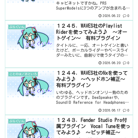
キャビネットですかね。PRS
SuperModelsに3つのアンプが含まれるん
ですが、その中の一つになります。ギタ
2026.06.22
0
ーアンプ・・・よくわからんのだよなぁ
（笑）たぶん、ギターアンプって、も
１２４５．WAVES社のPlaylist
ぷらぐいん
う、ギター用のエ...
Riderを使ってみよう♪ ～オー
トゲイン～ 有料プラグイン
タイトルに、一応、オートゲインと書い
たけど、ボーカルライダーやベースライ
ダーみたいに、曲創りで使うタイプのや
つではないですね。まぁ、別に、使えな
2026.06.20
0
くもないんだろうけど・・・放送関係や
ポッドキャストなどで使うといいよ、と
１２４４．WAVES社のNxを使って
ことのは／おといろ
書いているんですけど。つ...
みよう♪ ～ヘッドホン補正～
有料プラグイン
いわゆる、ヘッドホンオンリー勢のため
のプラグインです。DeeSpeakerや、
SoundID Reference for Headphonesの
系統ですね。ヘッドホンで作曲している
2026.06.17
0
けど、スピーカーはないよ、という人の
ために、ヘッドホンでスピ...
１２４３．Fender Studio Pro付
ぷらぐいん
属プラグイン Vocal Tuneを使っ
てみよう♪ ～ピッチ補正～