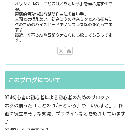
オリジナルの「ことのは／おといろ」を垂れ流す生き
物。
直感的偶発性試行錯誤作曲法の使い手。
人間には唄えない、初音ミクの初音ミクによる初音ミ
クのためのハイスピードでノンブレスなのを創ってま
す♪
最近、可不さんや音街ウナさんにも歌ってもらってま
す。
このブログについて
DTM初心者の初心者による初心者のためのブログ♪
ボクの創った「ことのは/おといろ」や「いんすと」、作
曲に役立ちそうな知識、プラグインなどを紹介しています
♪
DTM楽しんでますか？