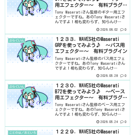
用エフェクター～ 有料プラグイ
ン
Tony Maseratiさん監修のギター用エフ
ェクターですね。あのTony Maseratiさ
んですよ！相も変わらず、知らんけ
ど・・・相変わらず、同じスタート。ち
2026.06.02
0
ゃっちゃと見ていきましょう。基本情報
ダウンロードはこちら。インストール方
１２３３．WAVES社のMaserati
ぷらぐいん
法W...
GRPを使ってみよう♪ ～バス用
エフェクター～ 有料プラグイン
Tony Maseratiさん監修のバス用エフェ
クターですね。あのTony Maseratiさん
ですよ！相も変わらず、知らんけ
ど・・・いわゆるグルー効果ってやつら
2026.05.28
0
しいです。接着効果ってやつですね。こ
のグルー効果ってよく聞くんですけど、
１２３０．WAVES社のMaserati
ぷらぐいん
いまい...
B72を使ってみよう♪ ～ベース
用エフェクター～ 有料プラグイ
ン
Tony Maseratiさん監修のベース用エフ
ェクターですね。あのTony Maseratiさ
んですよ！相も変わらず、知らんけ
ど・・・さて、このベース用エフェクタ
2026.05.24
0
ーもタイプが2つあるんだけど、エレキベ
ース、アコースティックベース用が
１２２９．WAVES社のMaserati
ことのは／おといろ
DI、...