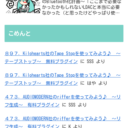
のBluetooth化計画～「ここまで必要な
かったかもしれないLDACと本当に必要
なかった（と思ったけどやっぱり使っ
た）ADC・・・」と思ったら、結局、
無駄を重ねた結論はシンプルだった
こめんと
８９７．Kilohearts社のTape Stopを使ってみよう♪ ～
テープストップ～ 無料プラグイン
に
SSS
より
８９７．Kilohearts社のTape Stopを使ってみよう♪ ～
テープストップ～ 無料プラグイン
に
はや
より
４７３．AUDIOMODERN社のrifferを使ってみよう♪ ～リ
フ生成～ 有料プラグイン
に
SSS
より
４７３．AUDIOMODERN社のrifferを使ってみよう♪ ～リ
フ生成～ 有料プラグイン
に
K
より