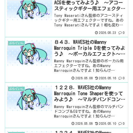
ACGを使ってみよう♪ ～アコー
スティックギター用エフェクター
～ 有料プラグイン
Tony Maseratiさん監修のアコースティ
ックギター用エフェクターですね。あの
Tony Maseratiさんですよ！相も変わら
ず、知らんけど・・・と、まぁ、新しい
2026.05.23
0
シグネチャーシリーズのくせに、前と同
じように始めてみる。さっそく見てい
８４３．WAVES社のManny
ぷらぐいん
き...
Marroquin Triple Dを使ってみよ
う♪ ～ボーカルエフェクト～
有料プラグイン
Manny Marroquinさん監修のボーカル用
エフェクターですね。あのManny
Marroquinさんですよ！知らんけ
ど・・・この手のシグネチャーシリーズ
2026.05.08
2026.05.16
0
は、楽器ごとが多いですが、このシリー
ズは、単純にエフェクターが6種類のよう
１２２８．WAVES社のManny
ぷらぐいん
です。...
Marroquin Tone Shaperを使って
みよう♪ ～マルチバンドコン
プ・EQ～ 有料プラグイン
Manny Marroquinさん監修のマルチバン
ドコンプ＆EQですね。あのManny
Marroquinさんですよ！知らんけ
ど・・・この手のシグネチャーシリーズ
2026.05.06
2026.05.10
0
は、楽器ごとが多いですが、このシリー
ズは、単純にエフェクターが6種類のよう