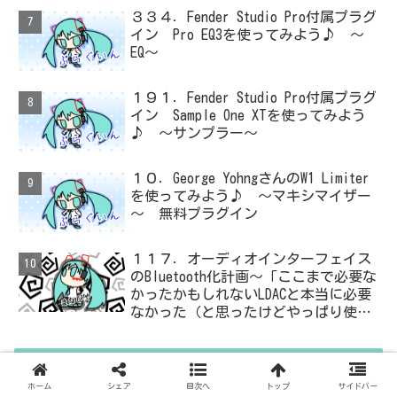
３３４．Fender Studio Pro付属プラグ
イン Pro EQ3を使ってみよう♪ ～
EQ～
１９１．Fender Studio Pro付属プラグ
イン Sample One XTを使ってみよう
♪ ～サンプラー～
１０．George YohngさんのW1 Limiter
を使ってみよう♪ ～マキシマイザー
～ 無料プラグイン
１１７．オーディオインターフェイス
のBluetooth化計画～「ここまで必要な
かったかもしれないLDACと本当に必要
なかった（と思ったけどやっぱり使っ
た）ADC・・・」と思ったら、結局、
無駄を重ねた結論はシンプルだった
こめんと
ホーム
シェア
目次へ
トップ
サイドバー