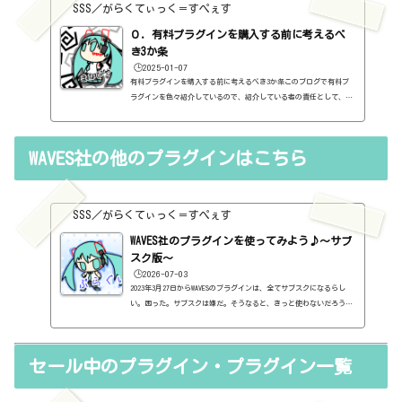
紹介に関して、購入の参考にしてもらうために、セール価格などを記
SSS／がらくてぃっく＝すぺぇす
録はしていますし、セールしているプラグインはブログの最初の方に
表示するように（編集したら、自動的に最初の方に表示されてるだけ
０．有料プラグインを購入する前に考えるべ
ですが・・...
き3か条
🕒️2025-01-07
有料プラグインを購入する前に考えるべき3か条このブログで有料プ
ラグインを色々紹介しているので、紹介している者の責任として、有
料プラグインを購入する前に考えるべき3か条を書いておこうと思い
ます。１．無料プラグインではダメか？今持っているものではダメ
か？このブログでは無料プラグインも紹介しています。無料プラグイ
WAVES社の他のプラグインはこちら
ンの中には、なぜ、これが無料なんだろう？と驚くような性能のもの
もたくさんあります。欲しいと思った有料プラグインがあったら、ま
ずは無料プラグインを調べてみましょう。有料と同じぐらいの性能の
もの...
SSS／がらくてぃっく＝すぺぇす
WAVES社のプラグインを使ってみよう♪～サブ
スク版～
🕒️2026-07-03
2023年3月27日からWAVESのプラグインは、全てサブスクになるらし
い。困った。サブスクは嫌だ。そうなると、きっと使わないだろうと
思う。とりあえず、今、持っているプラグインは使えそうだ。だが、
OSとかがバージョンアップしていって、対応不可となると、使えなく
なる。困った。はぁ、GOLDとか無くなるんですね。ちょっと寂しい。
セール中のプラグイン・プラグイン一覧
（追記）2日後にまさかの一本化を止めるという通知。販売も行われ
るらしい。販売版はこちら。https://sss-music.xyz/2021/11/13/wa
ves%e7%a4%be%e3%81%ae%e3%83%90%e3%83%b3%e3%83%89%e3%83%