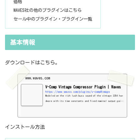
価格
WAVES社の他のプラグインはこちら
セール中のプラグイン・プラグイン一覧
基本情報
ダウンロードはこちら。
www.waves.com
V-Comp Vintage Compressor Plugin | Waves
https://www.waves.com/plugins/v-comp#image
Modeled on the rich lush buss sound of the vintage 2254 har
dware with its time constants and fixed nominal output gain,
V-Comp packs the musical punch heard on countless hit record
s.
インストール方法