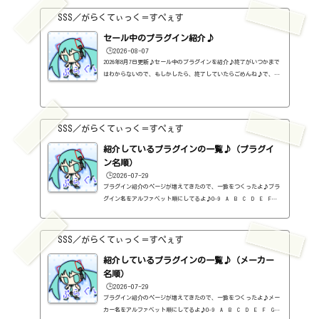
ab%e3%82%92%...
SSS／がらくてぃっく＝すぺぇす
セール中のプラグイン紹介♪
🕒️2026-08-07
2026年8月7日更新♪セール中のプラグインを紹介♪終了がいつかまで
はわからないので、もしかしたら、終了していたらごめんね♪で、相
変わらず、セールを完全に把握しているわけじゃないので、ボクが知
った範囲だけになるので、あくまで参考まで。とりあえず、直近2か
月分だけ表示しておく予定です♪ちなみに、このブログで紹介してる
プラグインの一覧はこちら♪2026年8月追記日:2026-08-07FINISHER BO
SSS／がらくてぃっく＝すぺぇす
OST（UJAM）定価：59ドル → 19ドル（本家さま）FINISHER DYNAMO（U
JAM）定価：59ドル → 9ドル（本家さま）FINISHER FLUXX（UJAM）定
紹介しているプラグインの一覧♪（プラグイ
価：59...
ン名順）
🕒️2026-07-29
プラグイン紹介のページが増えてきたので、一覧をつくったよ♪プラ
グイン名をアルファベット順にしてるよ♪0-9 A B C D E F G
H I J K L M N O P Q R S T U V W X Y Z #0-9
1176 Classic Limiter Collection（Universal Audio・コンプ・有
料）2B DELAYED CLASSIC（2B Played Music・ディレイ・有料）2B RE
SSS／がらくてぃっく＝すぺぇす
VERBED（2B Played Music・リバーブ・有料）2B Shaped Filter（2
紹介しているプラグインの一覧♪（メーカー
B Played Music・フィルタープラグイン・有料）3-Band EQ（Kilohe
arts・EQ・無料）40'S VERY OWN DRUMS（NATIVE INSTRUMENTS・ドラ
名順）
ム...
🕒️2026-07-29
プラグイン紹介のページが増えてきたので、一覧をつくったよ♪メー
カー名をアルファベット順にしてるよ♪0-9 A B C D E F G