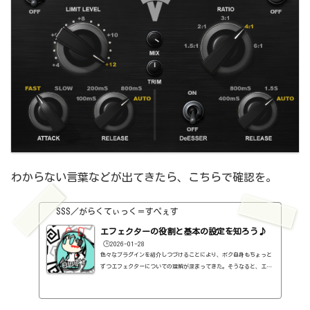
わからない言葉などが出てきたら、こちらで確認を。
SSS／がらくてぃっく＝すぺぇす
エフェクターの役割と基本の設定を知ろう♪
🕒️2026-01-28
色々なプラグインを紹介しつづけることにより、ボク自身もちょっと
ずつエフェクターについての理解が深まってきた。そうなると、エフ
ェクターの基本的なつまみも覚えてくるわけです。例えば、コンプの
thresholdやratioとかEQのfreqとかQとか。そうなると、自分で理解
していることの説明が、どうしても雑になってしまうんですよね。th