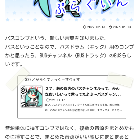
2022.02.13
2026.05.13
バスコンプという、新しい言葉を知りました。
バスということなので、バスドラム（キック）用のコンプ
かと思ったら、BUSチャンネル（BUSトラック）のBUSらし
いです。
SSS／がらくてぃっく＝すぺぇす
２７．あのお店のバスチャンネルって、みん
なおいしいって言ってたよ♪～バスチャン...
🕒️2026-01-17
はい、バスチャンネルです。タイトルがふざけてますね。ボクの場
合、このバスチャンネルが必要になったのは、エフェクターのためだ
ったんです。前にも書いたけど、ボクがよく使っているOneKnob filt
erやM's TapeStopやBC Gain3を使うのに、必要になったんですよ
ね。https://sss-music.xyz/2021/01/27/%ef%bc%92%ef%bc%93%ef%
音源単体に挿すコンプではなく、複数の音源をまとめたも
bc%8e%e7%84%a1%e6%96%99%e3%83%97%e3%83%a9%e3%82%b0%e3%8
のに挿すことで、まとめた音源がいい感じにまとまると
2%a4%e3%83%b3%e3%80%80mz-tapestop%e3%82%92%e4%bd%bf%e3%8