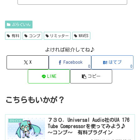
H I J K L M N O P Q R S T U V W X Y Z 0-912b
itzT30-GP（ピアノ音源・無料）2B Played Music2B DELAYED CLASSIC
（ディレイ・有料）2B REVERBED（リバーブ・有料）2B Shaped Filt
er（フィルタープラグイン・有料）QFX COLOR（フィルター・有料）Q
FX WAX（ローシェルフフィルター・有料）SLIMVERB（リバーブ・有
ぷらぐいん
料）510KSEQUND（シーケンサー・有料）99SOUNDSCLAP MACHINE（クラ
ップ...
有料
コンプ
リミッター
WAVES
よければ紹介してね♪
X
Facebook
はてブ
0
0
LINE
コピー
こちらもいかが？
７３０．Universal Audio社のUA 176
ぷらぐいん
Tube Compressorを使ってみよう♪
～コンプ～ 有料プラグイン