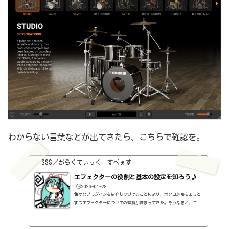
わからない言葉などが出てきたら、こちらで確認を。
SSS／がらくてぃっく＝すぺぇす
エフェクターの役割と基本の設定を知ろう♪
🕒️2026-01-28
色々なプラグインを紹介しつづけることにより、ボク自身もちょっと
ずつエフェクターについての理解が深まってきた。そうなると、エフ
ェクターの基本的なつまみも覚えてくるわけです。例えば、コンプの
thresholdやratioとかEQのfreqとかQとか。そうなると、自分で理解