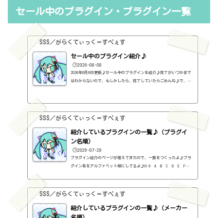
1%aeample-bass-p-lite-ii%e3%82%92%e4%bd%bf%e3%81%a3%e3%8
セール中のプラグイン・プラグイン一覧
1%a6%e3%81%bf/Ample Guitar M Lite Ⅱ～アコースティックギター
～https://sss-music.xyz/2021/02/10/%ef%bc%94%ef%bc%98%ef%b
c%8e%e7%84%a1%e6%96%99%e3%83%97%e3...
SSS／がらくてぃっく＝すぺぇす
セール中のプラグイン紹介♪
🕒️2026-08-08
2026年8月8日更新♪セール中のプラグインを紹介♪終了がいつかまで
はわからないので、もしかしたら、終了していたらごめんね♪で、相
変わらず、セールを完全に把握しているわけじゃないので、ボクが知
った範囲だけになるので、あくまで参考まで。とりあえず、直近2か
月分だけ表示しておく予定です♪ちなみに、このブログで紹介してる
プラグインの一覧はこちら♪2026年8月追記日:2026-08-082B DELAYED
SSS／がらくてぃっく＝すぺぇす
CLASSIC（2B Played Music）定価：29.99ドル → 19.99ドル（本家さ
ま）2B REVERBED（2B Played Music）定価：29.99ドル → 19.99ド
紹介しているプラグインの一覧♪（プラグイ
ル（本家さ...
ン名順）
🕒️2026-07-29
プラグイン紹介のページが増えてきたので、一覧をつくったよ♪プラ
グイン名をアルファベット順にしてるよ♪0-9 A B C D E F G
H I J K L M N O P Q R S T U V W X Y Z #0-9
1176 Classic Limiter Collection（Universal Audio・コンプ・有
料）2B DELAYED CLASSIC（2B Played Music・ディレイ・有料）2B RE
SSS／がらくてぃっく＝すぺぇす
VERBED（2B Played Music・リバーブ・有料）2B Shaped Filter（2
紹介しているプラグインの一覧♪（メーカー
B Played Music・フィルタープラグイン・有料）3-Band EQ（Kilohe
arts・EQ・無料）40'S VERY OWN DRUMS（NATIVE INSTRUMENTS・ドラ
名順）