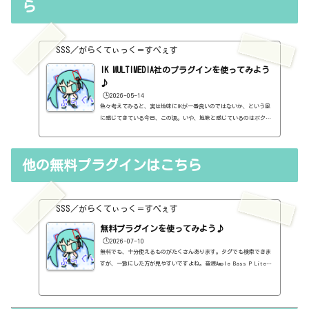
もたくさんあります。欲しいと思った有料プラグインがあったら、ま
ら
ずは無料プラグインを調べてみましょう。有料と同じぐらいの性能の
もの...
SSS／がらくてぃっく＝すぺぇす
IK MULTIMEDIA社のプラグインを使ってみよう
♪
🕒️2026-05-14
色々考えてみると、実は地味にIKが一番良いのではないか、という風
に感じてきている今日、この頃。いや、地味と感じているのはボクだ
けで、IKは有名メーカーなんですけど。IKの何がいいって、一つ一つ
のプラグインとかではなくって、最終的にバランスがいい気がします
ね。音源だけがいい、エフェクターだけがいい、ではなく、音源もエ
他の無料プラグインはこちら
フェクターもいいって、やっぱり強いですね。NIのKOMPLETEとどちら
がよいかが難しいところですね。どちらも、概ね一通り揃います。揃
うのですが、どちらかといえば、音源のNI、エフェクターのIKって
感...
SSS／がらくてぃっく＝すぺぇす
無料プラグインを使ってみよう♪
🕒️2026-07-10
無料でも、十分使えるものがたくさんあります。タグでも検索できま
すが、一覧にした方が見やすいですよね。音源Ample Bass P Lite
Ⅱ～ベース～https://sss-music.xyz/2021/02/10/%ef%bc%94%ef%b
c%97%ef%bc%8e%e7%84%a1%e6%96%99%e3%83%97%e3%83%a9%e3%8
2%b0%e3%82%a4%e3%83%b3%e3%80%80ample-sound%e7%a4%be%e3%8