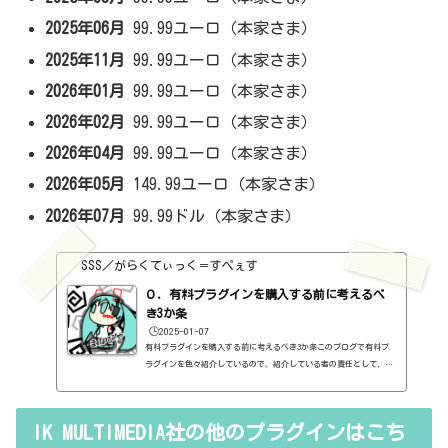
2025年06月
99.99ユーロ（本家さま）
2025年11月
99.99ユーロ（本家さま）
2026年01月
99.99ユーロ（本家さま）
2026年02月
99.99ユーロ（本家さま）
2026年04月
99.99ユーロ（本家さま）
2026年05月
149.99ユーロ（本家さま）
2026年07月
99.99ドル（本家さま）
SSS／がらくてぃっく＝すぺぇす
０．有料プラグインを購入する前に考えるべ
き3か条
🕒️2025-01-07
有料プラグインを購入する前に考えるべき3か条このブログで有料プ
ラグインを色々紹介しているので、紹介している者の責任として、有
料プラグインを購入する前に考えるべき3か条を書いておこうと思い
ます。１．無料プラグインではダメか？今持っているものではダメ
か？このブログでは無料プラグインも紹介しています。無料プラグイ
IK MULTIMEDIA社の他のプラグインはこち
ンの中には、なぜ、これが無料なんだろう？と驚くような性能のもの