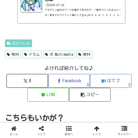
ム...
🕒️2026-07-29
プラグイン紹介のページが増えてきたので、一覧をつくったよ♪メー
カー名をアルファベット順にしてるよ♪0-9 A B C D E F G
H I J K L M N O P Q R S T U V W X Y Z 0-912b
itzT30-GP（ピアノ音源・無料）2B Played Music2B DELAYED CLASSIC
（ディレイ・有料）2B REVERBED（リバーブ・有料）2B Shaped Filt
er（フィルタープラグイン・有料）QFX COLOR（フィルター・有料）Q
FX WAX（ローシェルフフィルター・有料）SLIMVERB（リバーブ・有
ぷらぐいん
料）510KSEQUND（シーケンサー・有料）99SOUNDSCLAP MACHINE（クラ
ップ...
有料
ドラム
IK Multimedia
無料
よければ紹介してね♪
X
Facebook
はてブ
0
0
LINE
コピー
こちらもいかが？
ホーム
シェア
目次へ
トップ
サイドバー
５８８．xln audio社のADDICTIVE