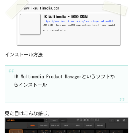
www.ikmultimedia.com
IK Multimedia - MODO DRUM
https://www.ikmultimedia.com/products/mododrum/#nl_form_area
UNO DRUM - True analog/PCM drum machine. Easily programmabl
e. Ultra-portable.
インストール方法
IK Multimedia Product Managerというソフトか
らインストール
見た目はこんな感じ。