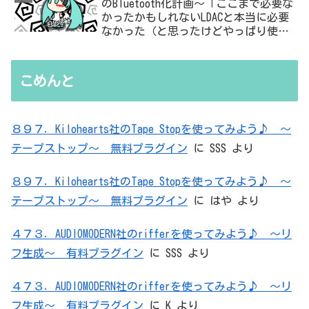
のBluetooth化計画～「ここまで必要な
かったかもしれないLDACと本当に必要
なかった（と思ったけどやっぱり使っ
た）ADC・・・」と思ったら、結局、
無駄を重ねた結論はシンプルだった
こめんと
８９７．Kilohearts社のTape Stopを使ってみよう♪ ～
テープストップ～ 無料プラグイン
に
SSS
より
８９７．Kilohearts社のTape Stopを使ってみよう♪ ～
テープストップ～ 無料プラグイン
に
はや
より
４７３．AUDIOMODERN社のrifferを使ってみよう♪ ～リ
フ生成～ 有料プラグイン
に
SSS
より
４７３．AUDIOMODERN社のrifferを使ってみよう♪ ～リ
フ生成～ 有料プラグイン
に
K
より