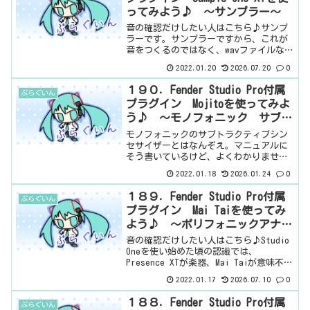
ってみよう♪ ～サンプラー～
音の確認だけしたい人はこちら♪サンプ
ラーです。サンプラーですから、これが
音をつくるのではなく、wavファイルなど
を取り込んで、それを使って音を鳴らし
2022.01.20
2026.07.20
0
ます。つまり、Presence XTは楽器の音
が既に入っていて、Mai TaiやMojito...
１９０．Fender Studio Pro付属
ぷらぐいん
プラグイン Mojitoを使ってみよ
う♪ ～モノフォニック サブト
ラクティブシンセサイザー～
モノフォニックのサブトラクティブシン
セサイザーとはなんぞえ。マニュアルに
そう書いているけど、よくわかりませ
ん。色々、わかるようになってきました
2022.01.18
2026.01.24
0
が、まだまだ、わからないことが多い。
とりあえず、Mai Taiは同時に二音以上鳴
１８９．Fender Studio Pro付属
ぷらぐいん
らすことができまし...
プラグイン Mai Taiを使ってみ
よう♪ ～ポリフォニックアナロ
グモデリングシンセサイザー～
音の確認だけしたい人はこちら♪Studio
Oneを使い始めた頃の認識では、
Presence XTが楽器、Mai Taiが意味不明
だけど、ボクの好きな音を出すもの、で
2022.01.17
2026.07.10
0
した。シンセサイザーというものを知ら
なかったですし。さて、シンセサイザー
１８８．Fender Studio Pro付属
ぷらぐいん
で...