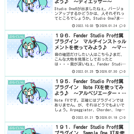
よう♪ ～ディエッサー～
Studio One6が出ましたねぇ。バージョ
ンアップするかどうかは、人それぞれっ
てところでしょうか。Studio One7まで
ほっておくというのも、一つの手です
2022.10.03
2026.01.24
0
ね。7になりましたねぇ。5からの6も、4
からの6も、1からの6も同じ金額らし
１９６．Fender Studio Pro付属
ぷらぐいん
い...
プラグイン マルチインストゥル
メントを使ってみよう♪ ～マル
チ音源～
音の確認だけしたい人はこちら♪まだ、
こんな大物を見落としておったと
は・・・奥が深いねぇ、Fender Studio
Pro。基本情報見た目はこんな感じ。わか
2022.01.25
2026.07.30
0
らない言葉などが出てきたら、こちらで
確認を。音の確認どこにあるかという
１９５．Fender Studio Pro付属
ぷらぐいん
と、インストゥ...
プラグイン Note FXを使ってみ
よう♪ ～アルペジエーター・コ
ードジェネレーター・リピータ
Note FXです。正確にはプラグインでは
ー・インプットフィルター～
ありません。が、それはどうでもよいで
しょう。Arpeggiator、Chorder、Input
Filter、Repeaterの4種類があります。
2022.01.21
2026.01.18
0
プラグインではないので、他のプラグイ
ンと違う場所にあ...
１９１．Fender Studio Pro付属
ぷらぐいん
プラグイン Sample One XTを使