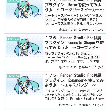
１７７．Fender Studio Pro付属
ぷらぐいん
Feneder ...
プラグイン Rotorを使ってみよ
う♪ ～ロータリースピーカー～
ロータリースピーカーというのがあるん
ですね。音が出る部分が回転すること
で、コーラス効果を生み出すらしいです
ね。基本情報見た目はこんな感じ。
2021.12.28
2026.01.24
0
Feneder Studio Proになって見た目が変
わった。わからない言葉などが出てきた
１７６．Fender Studio Pro付属
ぷらぐいん
ら、こちらで...
プラグイン Console Shaperを使
ってみよう♪ ～ローファイ～
隠しプラグインConsole Shaper。
Studio Oneのマニュアルを読まなけれ
ば、気づかなかった。なぜ、これは隠さ
れているのでしょうか。基本情報見た目
2021.12.27
2026.01.18
0
はこんな感じ。わからない言葉などが出
てきたら、こちらで確認を。プラグイン
１７５．Fender Studio Pro付属
ぷらぐいん
の場所さ...
プラグイン Expanderを使ってみ
よう♪ ～エキスパンダー～
エキスパンダーはゲートの親で、コンプ
の兄弟みたいな感じです。基本情報見た
目はこんな感じ。Feneder Studio Proに
なって見た目が変わった。わからない言
2021.12.27
2026.01.24
0
葉などが出てきたら、こちらで確認を。