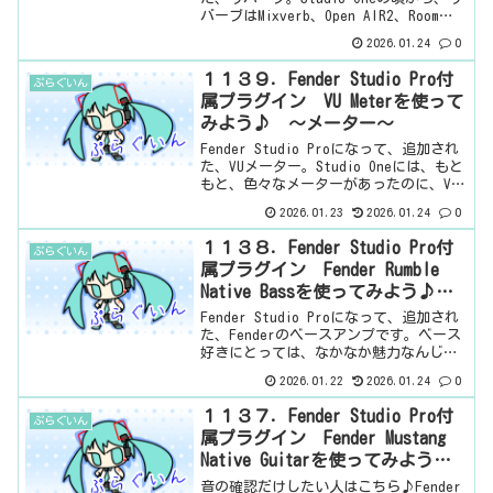
バーブはMixverb、Open AIR2、Room
Reverbと3種類、用意されていたんだけ
2026.01.24
0
ど、さらに追加されましたね。・・・な
んで追加さ...
１１３９．Fender Studio Pro付
ぷらぐいん
属プラグイン VU Meterを使って
みよう♪ ～メーター～
Fender Studio Proになって、追加され
た、VUメーター。Studio Oneには、もと
もと、色々なメーターがあったのに、VU
メーターだけなかったんですよね。とい
2026.01.23
2026.01.24
0
うことで、VUメーターを使いたければ、
WAVESのVUメーターしか...
１１３８．Fender Studio Pro付
ぷらぐいん
属プラグイン Fender Rumble
Native Bassを使ってみよう♪
～ベースアンプ～
Fender Studio Proになって、追加され
た、Fenderのベースアンプです。ベース
好きにとっては、なかなか魅力なんじゃ
ないでしょうか。これはまぁ、Fender
2026.01.22
2026.01.24
0
Studio Proになってよかったことの1つ
なんじゃないでしょうか...
１１３７．Fender Studio Pro付
ぷらぐいん
属プラグイン Fender Mustang
Native Guitarを使ってみよう
♪ ～ギターアンプ～
音の確認だけしたい人はこちら♪Fender