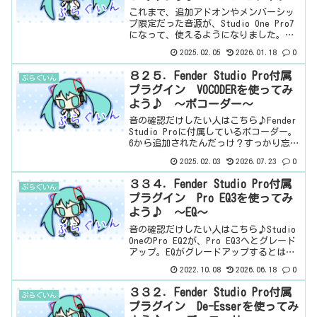
～
これまで、追加アドオンやメンバーシッ
プ限定だった音源が、Studio One Pro7
になって、使えるようになりました。無
料版やエディションがなくなった代わり
2025.02.05
2026.01.18
0
に、良い面もある。ボクは、もともと
Professionalを使っていたから関係な
８２５．Fender Studio Pro付属
ぷらぐいん
い...
プラグイン VOCODERを使ってみ
よう♪ ～ボコーダー～
音の確認だけしたい人はこちら♪Fender
Studio Proに付属しているボコーダー。
6から追加されたんだっけ？すっかり忘れ
ておりました。人の歌声をロボットボイ
2025.02.03
2026.07.23
0
スと認識されているかと思います。が、
正確には、ある音を別の音で出力すると
３３４．Fender Studio Pro付属
ぷらぐいん
いう...
プラグイン Pro EQ3を使ってみ
よう♪ ～EQ～
音の確認だけしたい人はこちら♪Studio
OneのPro EQ2が、Pro EQ3へとグレード
アップ。EQがグレードアップするとは思
いませんでした。というか、どこにグレ
2022.10.08
2026.06.18
0
ードアップする余地があるんだよ、と思
っていましたが、そうきましたか。3...
３３２．Fender Studio Pro付属
ぷらぐいん
プラグイン De-Esserを使ってみ