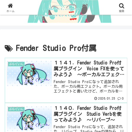
ホーム
検索
Fender Studio Pro付属
１１４１．Fender Studio Pro付
ぷらぐいん
属プラグイン Voice FXを使って
みよう♪ ～ボーカルエフェクト
～
Fender Studio Proになって追加され
た、ボーカル用エフェクト。ボーカル用
エフェクトと書いたけど、ボーカルを良
くする方向というより、ボーカルを加工
2026.01.25
0
する方向のエフェクターって感じ。6つの
エフェクターが入っています。右上にあ
１１４０．Fender Studio Pro付
ぷらぐいん
る▼で、...
属プラグイン Studio Verbを使
ってみよう♪ ～リバーブ～
Fender Studio Proになって、追加され
た、リバーブ。Studio Oneの頃から、リ