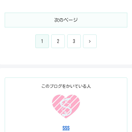
基本的な設定見方は、コンプ、ゲートと
同じで...
次のページ
次
1
2
3
へ
このブログをかいている人
SSS