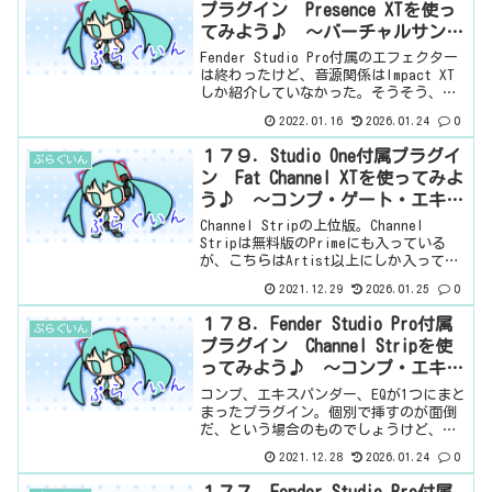
プラグイン Presence XTを使っ
てみよう♪ ～バーチャルサンプ
ルプレイヤーインストゥルメント
Fender Studio Pro付属のエフェクター
～
は終わったけど、音源関係はImpact XT
しか紹介していなかった。そうそう、前
から気になってたんだけど、Impact XT
2022.01.16
2026.01.24
0
とかPresence XTのXTって、何ですか
ね。たぶんextr...
１７９．Studio One付属プラグイ
ぷらぐいん
ン Fat Channel XTを使ってみよ
う♪ ～コンプ・ゲート・エキス
パンダー・EQ・リミッター～
Channel Stripの上位版。Channel
Stripは無料版のPrimeにも入っている
が、こちらはArtist以上にしか入ってい
ない。けど、Channel Stripに入ってい
2021.12.29
2026.01.25
0
なかった、ゲートとリミッターが入って
いる。（追記）Fe...
１７８．Fender Studio Pro付属
ぷらぐいん
プラグイン Channel Stripを使
ってみよう♪ ～コンプ・エキス
パンダー・EQ～
コンプ、エキスパンダー、EQが1つにまと
まったプラグイン。個別で挿すのが面倒
だ、という場合のものでしょうけど、無
料のPrime版用のやつですね。コンプもエ
2021.12.28
2026.01.24
0
キスパンダーもEQも入っていないですか
ら。基本情報見た目はこんな感じ。