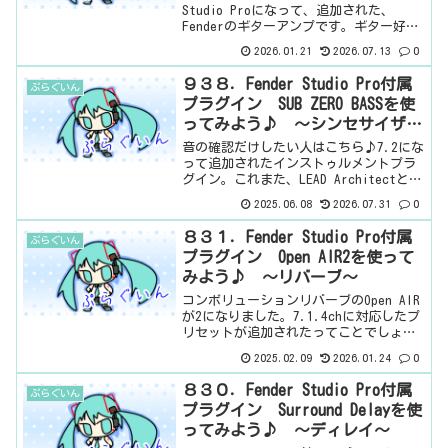
Studio Proになって、追加された、
Fenderのギターアンプです。ギター好き
にとっては、なかなか魅力なんじゃない
2026.01.21
2026.07.13
0
でしょうか。これはまぁ、Fender
Studio Proになってよかったこ...
９３８．Fender Studio Pro付属
ぷらぐいん
プラグイン SUB ZERO BASSを使
ってみよう♪ ～シンセサイザー
～
音の確認だけしたい人はこちら♪7.2にな
って追加されたインストゥルメントプラ
グイン。これまた、LEAD Architectと使
い方はほとんど同じなので、どんどんコ
2025.06.08
2026.07.31
0
ピペしていきましょう。この音源はロー
エンドベースみたいですね。このシリー
８３１．Fender Studio Pro付属
ぷらぐいん
ズの中...
プラグイン Open AIR2を使って
みよう♪ ～リバーブ～
コンボリューションリバーブのOpen AIR
が2になりました。7.1.4chに対応したプ
リセットが追加されたってことでしょう
か。Surround Delay同様、ボクの環境が
2025.02.09
2026.01.24
0
7.1.4chじゃないから、関係ない
話。・・・が、Open AIR...
８３０．Fender Studio Pro付属
ぷらぐいん
プラグイン Surround Delayを使
ってみよう♪ ～ディレイ～