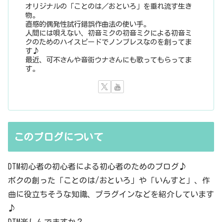
オリジナルの「ことのは／おといろ」を垂れ流す生き
物。
直感的偶発性試行錯誤作曲法の使い手。
人間には唄えない、初音ミクの初音ミクによる初音ミ
クのためのハイスピードでノンブレスなのを創ってま
す♪
最近、可不さんや音街ウナさんにも歌ってもらってま
す。
このブログについて
DTM初心者の初心者による初心者のためのブログ♪
ボクの創った「ことのは/おといろ」や「いんすと」、作
曲に役立ちそうな知識、プラグインなどを紹介しています
♪
DTM楽しんでますか？