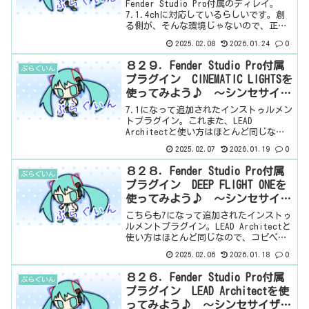
Fender Studio Pro付属のディレイ。
7.1.4chに対応しているらしいです。創
る側が、そんな環境じゃないので、正
直、どうでもいい。聴く側も、そんな環
2025.02.08
2026.01.24
0
境じゃない人の方が多いだろうし・・・
正直、どうでもいいけど、8タップという
８２９．Fender Studio Pro付属
ぷらぐいん
点が...
プラグイン CINEMATIC LIGHTSを
使ってみよう♪ ～シンセサイザ
ー～
7.1になって追加されたインストゥルメン
トプラグイン。これまた、LEAD
Architectと使い方はほとんど同じなの
で、コピペでいくのだ（笑）この音源は
2025.02.07
2026.01.19
0
オーケストラ系みたいですね。ブラスと
かストリングスとか。Fender Studio
８２８．Fender Studio Pro付属
ぷらぐいん
P...
プラグイン DEEP FLIGHT ONEを
使ってみよう♪ ～シンセサイザ
ー～
こちらも7になって追加されたインストゥ
ルメントプラグイン。LEAD Architectと
使い方はほとんど同じなので、コピペで
いくのだ（笑）こっちはアンビエント系
2025.02.06
2026.01.18
0
というんですか？そういう感じの音が多
め。つまりは、ボクはあまり好きじゃな
８２６．Fender Studio Pro付属
ぷらぐいん
い系（笑...
プラグイン LEAD Architectを使
ってみよう♪ ～シンセサイザー