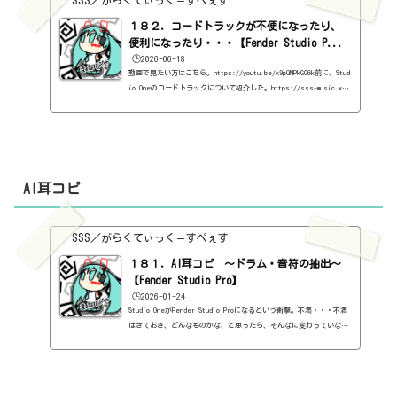
SSS／がらくてぃっく＝すぺぇす
１８２．コードトラックが不便になったり、
便利になったり・・・【Fender Studio P...
🕒️2026-06-18
動画で見たい方はこちら。https://youtu.be/x9pQNPkGG6k前に、Stud
io Oneのコードトラックについて紹介した。https://sss-music.xy
z/2021/03/14/%ef%bc%97%ef%bc%90%ef%bc%8estudio-one%e3%81%
ae%e3%82%b3%e3%83%bc%e3%83%89%e3%83%88%e3%83%a9%e3%83%8
3%e3%82%af%e3%82%92%e4%bd%bf%e3%81%a3%e3%81%a6%e3%81%b
f%e3%82%88%e3%81%86%e2%99%aa%ef%bd%9e%e3%82%b3/Fender St
udio Proに変わっても、基本的な操作は、以前と同じなので、省略。
「i（iなのか、いまだにわからないが）」の位置が、Fender Studio
AI耳コピ
Proでは、左下に配置されている...
SSS／がらくてぃっく＝すぺぇす
１８１．AI耳コピ ～ドラム・音符の抽出～
【Fender Studio Pro】
🕒️2026-01-24
Studio OneがFender Studio Proになるという衝撃。不満・・・不満
はさておき、どんなものかな、と思ったら、そんなに変わっていな
い。たしか、Fenderのアンプが追加されたとかは、なんとなく聞こえ
てきた気がするけど・・・と思ったら、驚きの機能が追加されてるじ
ゃないですか。それが「ドラムを抽出」「音符を抽出」です。オーデ
ィオデータを右クリックして、「オーディオ」で、「ドラムを抽出」