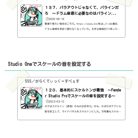
１３７．パラアウトじゃなくて、パラインだ
ろ ～ドラム音源に必要なのはパライン...
🕒️2026-06-18
動画で見たい場合はこちら。https://youtu.be/NEqD_JllJUc最近、
ドラム音源をあまり使わなくなっていた。大きな理由が2つあった。
それを解決する方法を、今更見つけた。これ、知らなかったの、ボク
だけなのかなぁ。ちなみに、パラアウトはマルチアウトとも言う。パ
ラインは、マルチインとも言う。ただし、パラインもマルチインもボ
クが勝手につくった言葉なので、正確な言葉を知らない。ドラム音源
を使わなくなった理由ボクがドラム音源を使わなくなった理由が2つ
あった。これが解決できたらなぁ、とずっと思っていた。キックだ
Studio Oneでスケールの音を設定する
け、ス...
SSS／がらくてぃっく＝すぺぇす
１２０．基本的にスケルトンが最強 ～Fende
r Studio Proでスケールの音を設定する～
🕒️2023-03-12
ボクはスケルトン（透明）のものが好きだ。PCも、わざわざアクリル
板を加工して、サイドパネルをスケルトンにした。万年筆もスケルト
ン。スケルトンって最強だと思う。はい、話の方向性が、不透明です
みません。さて、皆さん、スケールってきちんと把握できているんで
しょうか。ボクは、Cメジャースケールぐらいしかわかりません。な
ぜなら、白鍵だから。とは言え、他のスケールで曲を創りたくなった
りもしますよね。けど、他のスケールなんて覚えていない。例えば、