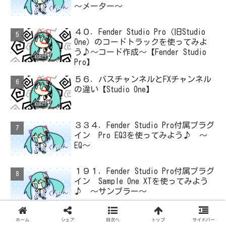
～メーター～
４０．Fender Studio Pro（旧Studio
One）のコードトラックを使ってみよ
う♪～コード作成～【Fender Studio
Pro】
５６．バスチャンネルとFXチャンネル
の違い【Studio One】
３３４．Fender Studio Pro付属プラグ
イン Pro EQ3を使ってみよう♪ ～
EQ～
１９１．Fender Studio Pro付属プラグ
イン Sample One XTを使ってみよう
♪ ～サンプラー～
１０．George YohngさんのW1 Limiter
ホーム
シェア
目次へ
トップ
サイドバー