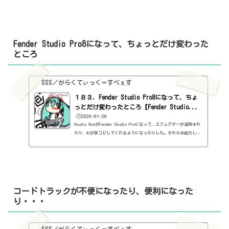
Fender Studio Pro8になって、ちょっとだけ変わった
ところ
SSS／がらくてぃっく＝すぺぇす
１８３．Fender Studio Pro8になって、ちょ
っとだけ変わったところ【Fender Studio...
🕒️2026-01-26
Studio OneがFender Studio Proになって、エフェクターが追加され
たり、AIが耳コピしてくれるようになったりした。それらは紹介した
んだけど、それ以外に、一つ一つ取り上げてまで紹介するほどでもな
い変化も色々あるので、まとめて書いておこうかと思う。UIの変更全
体的には、Studio Oneのままなんだけど、微妙にUIが変わってる。DA
W自体のUIも、やや立体的な感じになってる。ほとんど気づかないぐら
いに。付属プラグインは微妙に変わっているものもあれば、大幅に変
わっているものもある。例えば、Mojitoなんて、こんなことになっ
コードトラックが不便になったり、便利になった
て...
り・・・