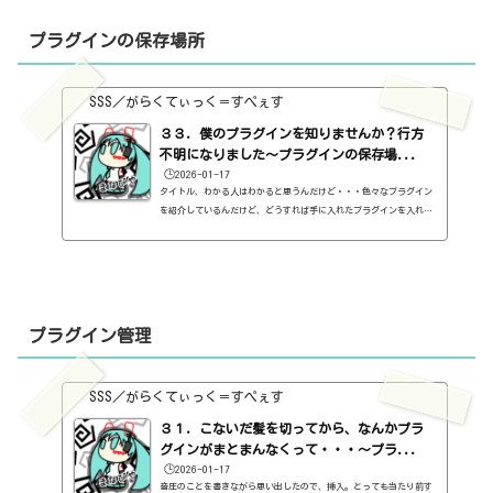
ピーの仕方もしらなかったので、まずはコピーから。一番最初にやっ
たのが、ピアノロールを開いて音を選択、右クリックでコピーし
プラグインの保存場所
て、...
SSS／がらくてぃっく＝すぺぇす
３３．僕のプラグインを知りませんか？行方
不明になりました～プラグインの保存場...
🕒️2026-01-17
タイトル、わかる人はわかると思うんだけど・・・色々なプラグイン
を紹介しているんだけど、どうすれば手に入れたプラグインを入れら
れるのかって、最初全然わかんなかったなぁ、ということを思い出し
た。手に入れてから、どうするんだ？って。ということで、知らない
人のために書いておこう。ちなみに、Fender Studio Proでの場合で
すので、他のDAWの場合はわかりません。また、Studio Oneであって
も、Primeは後からプラグインを追加することはできないと思いま
す。さて、Fender Studio Proを立ち上げると、最初にこんな画面が
プラグイン管理
出ます...
SSS／がらくてぃっく＝すぺぇす
３１．こないだ髪を切ってから、なんかプラ
グインがまとまんなくって・・・～プラ...
🕒️2026-01-17
音圧のことを書きながら思い出したので、挿入。とっても当たり前す