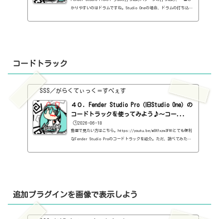
かりやすいのはドラムですね。Studio Oneの場合、ドラムの打ち込み
には、MIDIではなく、ドラムの打ち込み用の画面が出るようになって
います。IMPACT XTを立ち上げた時に出る画面ですね。https://youtu.
be/-hPHXhY7ZpQ画面の左上の太鼓のマーク。この場合、ドラムの打ち
込み用ですね。隣のピアノのマークをクリックすると、MIDIに変わり
ます。だから、MIDIでも打ち込みはできます。で、さっきのをMIDIに
変えたもの。https://youtu.be/NenKDL82EzQ当然同じ音が鳴りま
コードトラック
す。...
SSS／がらくてぃっく＝すぺぇす
４０．Fender Studio Pro（旧Studio One）の
コードトラックを使ってみよう♪～コー...
🕒️2026-06-18
動画で見たい方はこちら。https://youtu.be/m9Xfxzw3FWIとても便利
なFender Studio Proのコードトラックを紹介。ただ、調べてみた
ら、残念ながら、これProfessionalにしか入っていないらしい。各
エディションの比較。https://www.mi7.co.jp/products/presonus/s
tudioone/compare/音楽を始めるスタートは無料のものがたくさんあ
るので、それを使えばよいと思うんですが、思うに、ボクのようなど
素人の場合、がんばってお金を使う方が良い場合がたくさんある。中
級、上級者の場合、無料のものだけを使っても十分なんとでもなる。
追加プラグインを画像で表示しよう
ただ、ど...