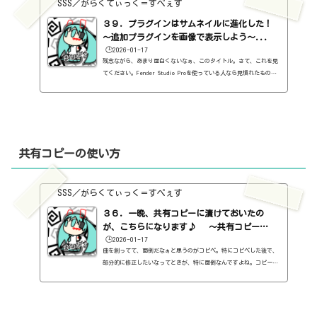
SSS／がらくてぃっく＝すぺぇす
３９．プラグインはサムネイルに進化した！
～追加プラグインを画像で表示しよう～...
🕒️2026-01-17
残念ながら、あまり面白くないなぁ、このタイトル。さて、これを見
てください。Fender Studio Proを使っている人なら見慣れたもので
しょう。Impact XTです。ですが、今回のテーマは、Impactではなくっ
て。Fender Studio Proの付属プラグインって、こんな風にプラグイ
ンの画像がついているんですよね。でも、後から追加したプラグイン
って、名前しかないんですよね。そして、名前だけだと、分かりづら
いんですよね。正直、名前って、はっきり覚えていないものも多いん
ですよね。特に無料プラグインなんか。とりあえずもらっとけ、みた
共有コピーの使い方
い...
SSS／がらくてぃっく＝すぺぇす
３６．一晩、共有コピーに漬けておいたの
が、こちらになります♪ ～共有コピー
の...
🕒️2026-01-17
曲を創ってて、面倒だなぁと思うのがコピペ。特にコピペした後で、
部分的に修正したいなってときが、特に面倒なんですよね。コピーし
たこっちだと、どの部分になるんだ？と探さないといけない。共有コ
ピーを使うと、そんなイライラが一気に解消。なんでもっと早く教え
てくれなかったんだ、と、怨みましたよ。誰を怨めばよいか、わから
なかったですけど。ということで共有コピーの使い方。そもそも、コ