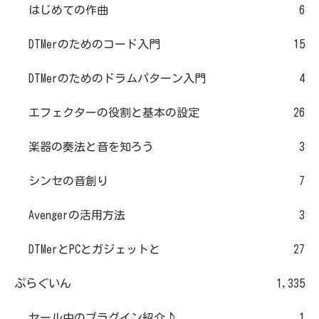
はじめての作曲
6
DTMerのためのコード入門
15
DTMerのためのドラムパターン入門
4
エフェクターの役割と基本の設定
26
楽器の奏法と音を知ろう
3
シンセの音創り
7
Avengerの活用方法
3
DTMerとPCとガジェットと
27
ぷらぐいん
1,335
セール中のプラグイン紹介♪
1