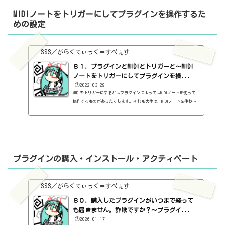
Dメジャースケールなら、D・E・F#・G・A・B・C#だと思います。ボク
MIDIノートをトリガーにしてプラグインを操作するた
は...
めの設定
SSS／がらくてぃっく＝すぺぇす
８１．プラグインとMIDIとトリガーと～MIDI
ノートをトリガーにしてプラグインを操...
🕒️2022-03-29
MIDIをトリガーにするとはプラグインによってはMIDIノートを使って
操作するものがあったりします。それも大体は、MIDIノートを使わな
いといけない、ではなく、MIDIノートを使って操作することもできる
よ、ぐらいのことが多いです。例えば、ダッキングという手法があり
ます。で、そのダッキングのためのプラグインにDuckというのがあり
ます。https://sss-music.xyz/2021/05/16/%ef%bc%91%ef%bc%90%e
f%bc%90%ef%bc%8e%e6%9c%89%e6%96%99%e3%83%97%e3%83%a9%e3%
82%b0%e3%82%a4%e3%83%b3%e3%80%80devious-machines%e7%a4%b
プラグインの購入・インストール・アクティベート
e%e3%81%aeduck%e...
SSS／がらくてぃっく＝すぺぇす
８０．購入したプラグインがいつまで経って
も届きません。詐欺ですか？～プラグイ...
🕒️2026-01-17