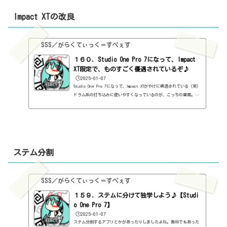
「音符を抽出」です。実際、どれぐらい抽出できるのか、聴いてみま
しょう。元のオーディオデータが上。抽出した音符が下。ちなみに、
Impact XTの改良
音符...
SSS／がらくてぃっく＝すぺぇす
１６０．Studio One Pro 7になって、Impact
XT限定で、ものすごく優遇されているぞ♪
🕒️2025-01-07
Studio One Pro 7になって、Impact XTがやけに優遇されている（笑）
ドラム系の打ち込みに使いやすくなっているのが、こっちの画面。ま
ぁ、ピアノロールでも打てますけど。どっちでもいいんだけど、ここ
です、ここ。こいつをクリックすると、こうなる。これ、打ち込みな
がら、すぐにImpact XTをいじれる。もちろん、Impact XTを立ち上げ
ていればいいんだけど・・・けど、他のプラグインを立ち上げていて
も、ここのImpact XTは消えない。もちろん、Impact XTをロックして
おけば済む話だけど・・・これ、結構便利な機能なんじゃないかと
ステム分割
思...
SSS／がらくてぃっく＝すぺぇす
１５９．ステムに分けて独学しよう♪【Studi
o One Pro 7】
🕒️2025-01-07
ステム分割するアプリとかがあったりしましたよね。無料でもあった