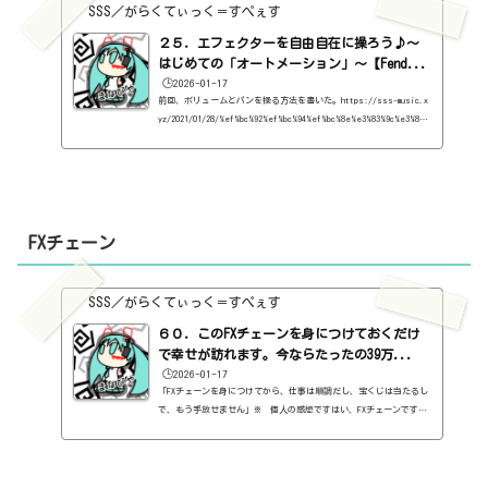
SSS／がらくてぃっく＝すぺぇす
２５．エフェクターを自由自在に操ろう♪～
はじめての「オートメーション」～【Fend...
🕒️2026-01-17
前回、ボリュームとパンを操る方法を書いた。https://sss-music.x
yz/2021/01/28/%ef%bc%92%ef%bc%94%ef%bc%8e%e3%83%9c%e3%83%
aa%e3%83%a5%e3%83%bc%e3%83%a0%e3%83%bb%e3%83%91%e3%83%b
3%e3%82%92%e8%87%aa%e7%94%b1%e8%87%aa%e5%9c%a8%e3%81%a
b%e6%93%8d%e3%82%8d%e3%81%86%e2%99%aa%e3%80%90st/で、本題
はこちら。「オートメーション」だ！エフェクターを自由自在に操る
のがオートメーションの本質。ボリューム・パンはあくまで、その中
の一部。例えば、ここだけはコンプをきつめにかけたいとか、ここだ
FXチェーン
け、リバーブを強めにかけた...
SSS／がらくてぃっく＝すぺぇす
６０．このFXチェーンを身につけておくだけ
で幸せが訪れます。今ならたったの39万...
🕒️2026-01-17
「FXチェーンを身につけてから、仕事は順調だし、宝くじは当たるし
で、もう手放せません」※ 個人の感想ですはい、FXチェーンです。
ブログのために、Studio Oneをいじっていたら、見つかった。当然の
ように使っている人もいると思いますが、ボクは知らなかった。いろ
んなプラグインを集める前に、Studio Oneをちゃんと使いこなせ、と
言いたひ。自分に。知っている人はいいんだけど、知らない人（ボク