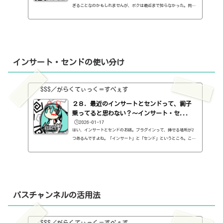
ぎることなのかもしれませんが、ボクは最近まで知らなかった。同じ
く、知らなくて損してる人もいるかもしれないので、一応書いてお
く。音圧関係はまだ続きますので、次回から。「ことのは／おとい
ろ」を創り始めたころは、Studio Oneに付属しているものだけを使っ
ていました。それで困らなかったわけですが、色々と調べていくうち
に、後からプラグインというのをつけられるのだと知りました。そし
て、有料のものはもちろん、無料のものもあるんだと知りました。と
インサート・センドの使い分け
いう...
SSS／がらくてぃっく＝すぺぇす
２８．最近のインサートとセンドって、調子
乗ってると思わない？～インサート・セ...
🕒️2026-01-17
はい、インサートとセンドのお話。プラグインって、挿せる場所が2
つあるんですよね。「インサート」と「センド」というところ。こ
れ、どちらもプラグインを挿せるんだけど、何が違うの？ってことで
すね。「インサート」にエフェクターを挿すのはわかりやすいけど、
「センド」にエフェクターを挿すと、これが非常にややこしい。い
や、ややこしくはないですが、「センド」にエフェクターを挿すと、
もとの音源を一度、別のバスチャンネルに送るようになります。バス
チャンネルについてはこちら。https://sss-music.xyz/2021/01/3
バスチャンネルの活用法
1/%ef%bc%...
SSS／がらくてぃっく＝すぺぇす