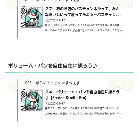
２７．あのお店のバスチャンネルって、みん
なおいしいって言ってたよ♪～バスチャン...
🕒️2026-01-17
はい、バスチャンネルです。タイトルがふざけてますね。ボクの場
合、このバスチャンネルが必要になったのは、エフェクターのためだ
ったんです。前にも書いたけど、ボクがよく使っているOneKnob filt
erやM's TapeStopやBC Gain3を使うのに、必要になったんですよ
ね。https://sss-music.xyz/2021/01/27/%ef%bc%92%ef%bc%93%ef%
bc%8e%e7%84%a1%e6%96%99%e3%83%97%e3%83%a9%e3%82%b0%e3%8
2%a4%e3%83%b3%e3%80%80mz-tapestop%e3%82%92%e4%bd%bf%e3%8
1%a3%e3%81%a6%e3%81%bf%e3%82%88%e3%81%86%e2%99%aa/http
ボリューム・パンを自由自在に操ろう♪
s://sss-music.xyz/2021/01/...
SSS／がらくてぃっく＝すぺぇす
２４．ボリューム・パンを自由自在に操ろう
♪【Fender Studio Pro】
🕒️2026-01-17
曲をつくっていると、全体的にはこれぐらいの音量でいいんだけど、
この部分だけ音量を、やや大きくしたいという場合があります。やり
かたは簡単ですFender Studio Proの場合、下のこの部分を使いま
す。まずボリュームのフェーダーのつまみを右クリック。すると、こ
んな表示が出ます。「オートメーション〝ボリューム″を編集」をク
リック。すると、ピアノロールが暗転して、水色の線が現れます。こ