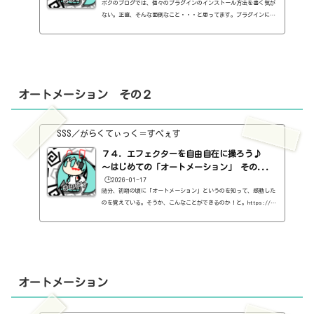
ボクのブログでは、個々のプラグインのインストール方法を書く気が
ない。正直、そんな面倒なこと・・・と思ってます。プラグインによ
って、バラバラですから。が、プラグインのインストール方法は、あ
る程度、パターンがあります。ということで、個々のインストールは
面倒だけど、基本的なパターンぐらいはまとめてみようかと思いま
す。あくまで、Fender Studio Proの場合ですけど。前提の確認そも
そも、自分の使っているDAWは、サードパーティ（Fender Studio Pro
の場合、Fender以外のメーカー）製のプラグインを入れることができ
オートメーション その２
るの...
SSS／がらくてぃっく＝すぺぇす
７４．エフェクターを自由自在に操ろう♪
～はじめての「オートメーション」 その...
🕒️2026-01-17
随分、初期の頃に「オートメーション」というのを知って、感動した
のを覚えている。そうか、こんなことができるのか！と。https://ss
s-music.xyz/2021/01/28/%EF%BC%92%EF%BC%95%EF%BC%8E%E3%82%A
8%E3%83%95%E3%82%A7%E3%82%AF%E3%82%BF%E3%83%BC%E3%82%92%E
8%87%AA%E7%94%B1%E8%87%AA%E5%9C%A8%E3%81%AB%E6%93%8D%E3%8
2%8D%E3%81%86%E2%99%AA%EF%BD%9E%E3%81%AF%E3%81%98/その後も
ずっと楽しんでいるのですが、今更、新しく知ったことを書いてお
く。というか、なんでボクはしらなかったのだろうか。プラグインの
オートメーション
左上に、こんなのがあ...