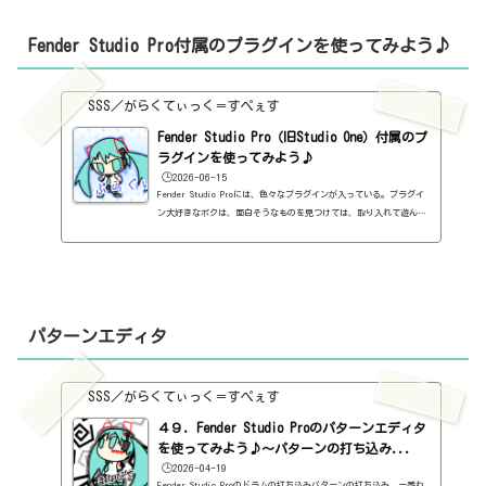
みたいな）のために、一応書いておく。はい、全然隠れてませんね。
「エフェクト」の「FXチェーン」か、「インサート」の横の▽をクリ
Fender Studio Pro付属のプラグインを使ってみよう♪
ッ...
SSS／がらくてぃっく＝すぺぇす
Fender Studio Pro（旧Studio One）付属のプ
ラグインを使ってみよう♪
🕒️2026-06-15
Fender Studio Proには、色々なプラグインが入っている。プラグイ
ン大好きなボクは、面白そうなものを見つけては、取り入れて遊んで
いるのだが、確認してみると、Fender Studio Proに付属しているも
ので十分だったということも多々あります。元々入っているものっ
て、意外と価値がわからなかったりします。そして、Fender Studio
Pro付属のプラグインって、結構、良質だったりします。無料のプラ
グインならよいのですが、有料のプラグインを購入するのであれば、
購入前に確認した方がよいと思います♪Fender Studio Pro（旧Studi
パターンエディタ
o One）...
SSS／がらくてぃっく＝すぺぇす
４９．Fender Studio Proのパターンエディタ
を使ってみよう♪～パターンの打ち込み...
🕒️2026-04-19
Fender Studio Proのドラムの打ち込みパターンの打ち込み、一番わ