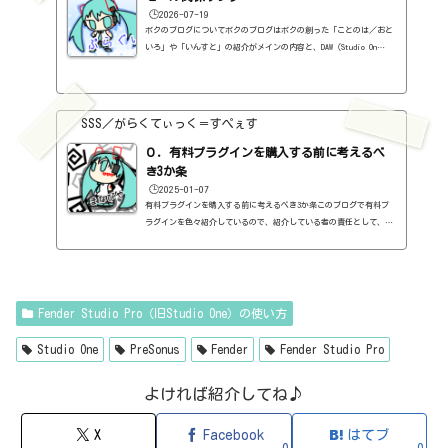
🕒️2026-07-19
ボクのブログについてボクのブログはボクの創った「ことのは／おと
いろ」や「いんすと」の紹介がメインの内容と、DAW（Studio On
e）、プラグインの使い方の紹介、作曲に関する情報がサブの内容
（サブ方がメインより人気ですけど・・・）となっています。つま
り、セール情報をメインとしたブログではありません。プラグインの
紹介に関して、購入の参考にしてもらうために、セール価格などを記
SSS／がらくてぃっく＝すぺぇす
録はしていますし、セールしているプラグインはブログの最初の方に
表示するように（編集したら、自動的に最初の方に表示されてるだけ
０．有料プラグインを購入する前に考えるべ
ですが・・...
き3か条
🕒️2025-01-07
有料プラグインを購入する前に考えるべき3か条このブログで有料プ
ラグインを色々紹介しているので、紹介している者の責任として、有
料プラグインを購入する前に考えるべき3か条を書いておこうと思い
ます。１．無料プラグインではダメか？今持っているものではダメ
か？このブログでは無料プラグインも紹介しています。無料プラグイ
ンの中には、なぜ、これが無料なんだろう？と驚くような性能のもの
もたくさんあります。欲しいと思った有料プラグインがあったら、ま
Fender Studio Pro（旧Studio One）の使い方
ずは無料プラグインを調べてみましょう。有料と同じぐらいの性能の
もの...
Studio One
PreSonus
Fender
Fender Studio Pro
よければ紹介してね♪
X
Facebook
はてブ
0
0