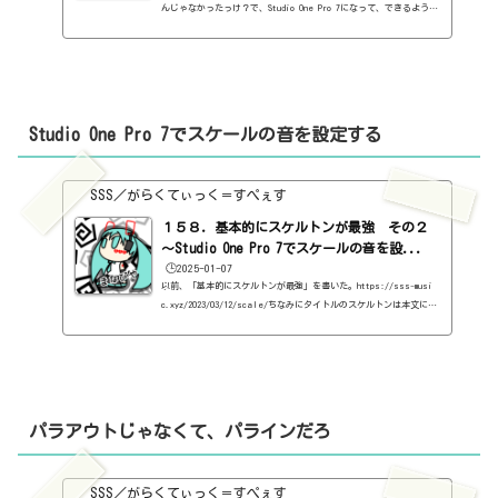
んじゃなかったっけ？で、Studio One Pro 7になって、できるように
なったらしいです。手順は簡単。完成形の曲をとりあえず、取り込
む。で、右クリックで「オーディオ」＞「ステムを分割」すると、こ
んな画面が出ます。何を取り出すか、ですね。ボーカルだけでよけれ
ば、ボーカルだけにチェック、ドラムだけでよければ、ドラムにチェ
ック。全部分割したかったら、全部にチェック。画像を見たらわかる
ように、ボーカル、ドラム、ベース、その他の4つに分けられるみた
Studio One Pro 7でスケールの音を設定する
いで...
SSS／がらくてぃっく＝すぺぇす
１５８．基本的にスケルトンが最強 その２
～Studio One Pro 7でスケールの音を設...
🕒️2025-01-07
以前、「基本的にスケルトンが最強」を書いた。https://sss-musi
c.xyz/2023/03/12/scale/ちなみにタイトルのスケルトンは本文には
何の関係もないです。前回は色々（スケールとは関係ないこと）書い
たんですが、今回はただタイトルをそのまま使っただけ。で、Studio
One Pro 7になって、さらに進化したので紹介しておきましょう。エ
ディターのこいつです。こいつをクリックすると、こうなる。まぁ、
見たままですね。で、「スケールにスナップ」をクリック。すると、
こうなる。鍵盤に水色が塗られ、こうなると、スケール以外のところ
パラアウトじゃなくて、パラインだろ
にMI...
SSS／がらくてぃっく＝すぺぇす