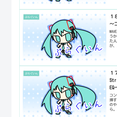
１８
ぷらぐいん
～
WA
うか
た人
が、
１７
ぷらぐいん
S
EQ
コン
挿す
のや
ら。