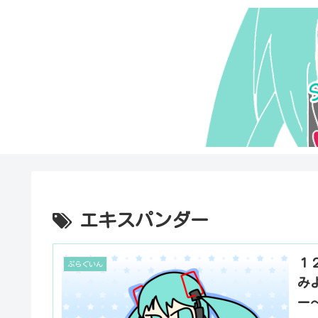
エキスパンダー
１２
ぷらぐいん
み
ー