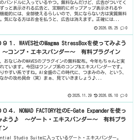
のバンドルに入っているやつ。無料なんだけど、広告がついてく
ずっと表示される広告と、定期的にポップアップ表示されるや
機能的には、全部使えるらしいので、気にならない方は実質無料
。気になる方はお金を払うと、広告は消えます。正確には...
2026.05.25
0
９１．WAVES社のMagma StressBoxを使ってみよう
 ～コンプ・エキスパンダー～ 有料プラグイン
、おなじみのWAVESのプラグインの無料配布。今年もちゃんと実
れています。今回はワンノブ系のコンプ&エキスパンダーです。
りやすい系ですね。AI全盛のこの時代に、つまみのみ、という、
なかの攻め具合（笑）まぁ、見ていきましょう♪...
2025.11.29
2026.05.10
0
０４．NOMAD FACTORY社のE-Gate Expanderを使っ
みよう♪ ～ゲート・エキスパンダー～ 有料プラ
イン
sential Studio Suiteに入っているゲート・エキスパンダー。