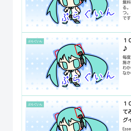
無料
る。
つ。
です
１０
ぷらぐいん
♪
毎度
施さ
わか
なか
１０
ぷらぐいん
て
グ
Es