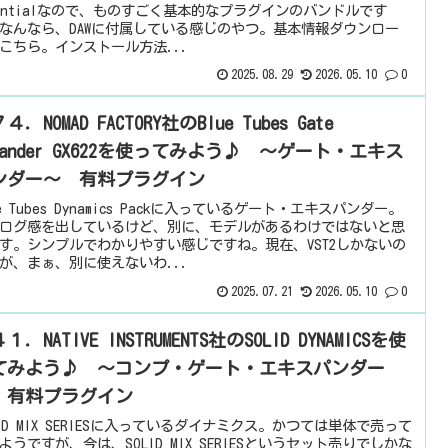
sentialなので、ものすごく基本的なプラグインのバンドルです
なんなら、DAWに付属している感じのやつ。基本情報ダウンロー
こちら。インストール方法...
2025.08.29
2026.05.10
0
４．NOMAD FACTORY社のBlue Tubes Gate
pander GX622を使ってみよう♪ ～ゲート・エキス
ンダー～ 有料プラグイン
ue Tubes Dynamics Packに入っているゲート・エキスパンダー。
ログ感を出しているけど、別に、モデルがあるわけではないと思
す。シンプルでわかりやすい感じですね。現在、VST2しかないの
が、まぁ、別に使えないわ...
2025.07.21
2026.05.10
0
１．NATIVE INSTRUMENTS社のSOLID DYNAMICSを使
てみよう♪ ～コンプ・ゲート・エキスパンダー
 有料プラグイン
LID MIX SERIESに入っているダイナミクス。かつては単体で売って
ようですが、今は、SOLID MIX SERIESというセット売りでしかな