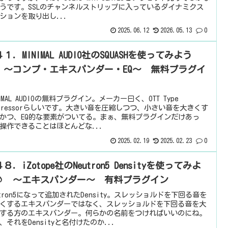
うです。SSLのチャンネルストリップに入っているダイナミクス
ションを取り出し...
2025.06.12
2026.05.13
0
１．MINIMAL AUDIO社のSQUASHを使ってみよう
 ～コンプ・エキスパンダー・EQ～ 無料プラグイ
NIMAL AUDIOの無料プラグイン。メーカー曰く、OTT Type
mpressorらしいです。大きい音を圧縮しつつ、小さい音を大きくす
かつ、EQ的な要素がついてる。まぁ、無料プラグインだけあっ
操作できることはほとんどな...
2025.02.19
2025.02.23
0
８．iZotope社のNeutron5 Densityを使ってみよ
♪ ～エキスパンダー～ 有料プラグイン
utron5になって追加されたDensity。スレッショルドを下回る音を
くするエキスパンダーではなく、スレッショルドを下回る音を大
する方のエキスパンダー。何らかの名前をつければいいのにね。
、それをDensityと名付けたのか...