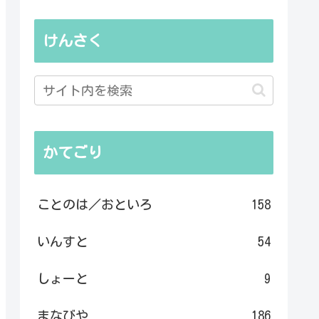
けんさく
かてごり
ことのは／おといろ
158
いんすと
54
しょーと
9
まなびや
186