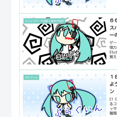
６
エフェクターの役割と基本の設定
ス
ー
ゲー
憶力
St
覚え
１８
ぷらぐいん
よ
ン
C1
るコ
ッサ
種類