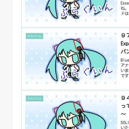
Es
ね。
ドは
９７
ぷらぐいん
Ex
パ
Bl
アナ
いま
です
９４
ぷらぐいん
っ
～
SO
いた