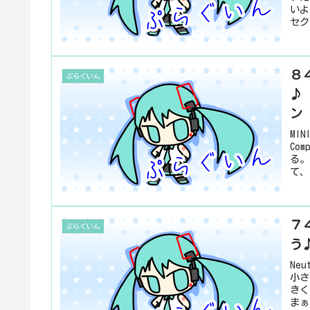
いよ
セク
８４
ぷらぐいん
♪
ン
MI
Co
る。
て、
７４
ぷらぐいん
う
Ne
小さ
きく
まぁ