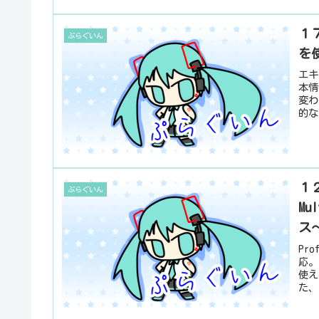
１７
ぷらぐいん
を
エキ
本情
変わ
的な
１２
ぷらぐいん
Mu
ス
Pr
応。
使え
た、