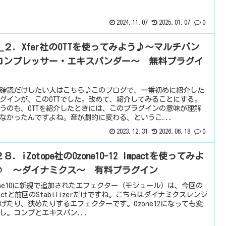
2024.11.07
2025.01.07
0
＿２．Xfer社のOTTを使ってみよう♪〜マルチバン
コンプレッサー・エキスパンダー〜 無料プラグイ
確認だけしたい人はこちら♪このブログで、一番初めに紹介した
グインが、このOTTでした。改めて、紹介してみることにする。
うのも、OTTを紹介したときには、このプラグインの意味が理解
なかったんですよね。音が劇的に変わる、というこ...
2023.12.31
2026.06.18
0
８．iZotope社のOzone10-12 Impactを使ってみよ
♪ ～ダイナミクス～ 有料プラグイン
one10に新規で追加されたエフェクター（モジュール）は、今回の
pactと前回のStabilizerだけですね。こちらはダイナミクスレンジ
げたり、狭めたりするエフェクターです。Ozone12になっても変
し。コンプとエキスパン...