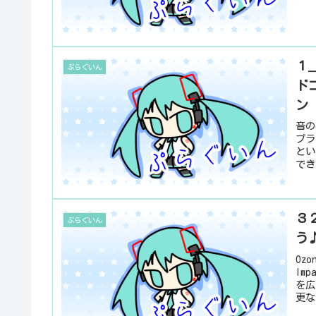
１
ぷらぐいん
ド
ン
音の
プラ
とい
でき
３２
ぷらぐいん
う
Oz
Im
を広
更な