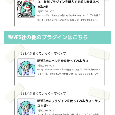
表示するように（編集したら、自動的に最初の方に表示されてるだけ
０．有料プラグインを購入する前に考えるべ
ですが・・...
き3か条
🕒️2025-01-07
有料プラグインを購入する前に考えるべき3か条このブログで有料プ
ラグインを色々紹介しているので、紹介している者の責任として、有
料プラグインを購入する前に考えるべき3か条を書いておこうと思い
ます。１．無料プラグインではダメか？今持っているものではダメ
か？このブログでは無料プラグインも紹介しています。無料プラグイ
WAVES社の他のプラグインはこちら
ンの中には、なぜ、これが無料なんだろう？と驚くような性能のもの
もたくさんあります。欲しいと思った有料プラグインがあったら、ま
ずは無料プラグインを調べてみましょう。有料と同じぐらいの性能の
もの...
SSS／がらくてぃっく＝すぺぇす
WAVES社のバンドルを使ってみよう♪
🕒️2026-07-03
はじめにWAVESのGoldバンドルを随分前に買った。たしかブラックフ
ライデーで。単体でもいくつか買っている。このブログでも、いくつ
か紹介している。全部は紹介していないけど、一覧を作っておこうと
思う。さて、WAVES社のプラグインは、初心者がまず検討するのでは
ないだろうか。なぜなら、超有名だから。ボクも「とりあえずGoldが
あればいい」みたいなものを読んで、そんなものなのかなぁと思って
SSS／がらくてぃっく＝すぺぇす
買った。まったくわからないまま。で、結論から言えば、ずっと使っ
ているものもあれば、全然使っていないものもあるのだけど、たしか
WAVES社のプラグインを使ってみよう♪～サブ
に...
スク版～
🕒️2026-07-03
2023年3月27日からWAVESのプラグインは、全てサブスクになるらし