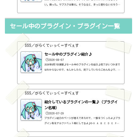
い。困った。サブスクは嫌だ。そうなると、きっと使わないだろうと
思う。とりあえず、今、持っているプラグインは使えそうだ。だが、
OSとかがバージョンアップしていって、対応不可となると、使えなく
なる。困った。はぁ、GOLDとか無くなるんですね。ちょっと寂しい。
セール中のプラグイン・プラグイン一覧
（追記）2日後にまさかの一本化を止めるという通知。販売も行われ
るらしい。販売版はこちら。https://sss-music.xyz/2021/11/13/wa
ves%e7%a4%be%e3%81%ae%e3%83%90%e3%83%b3%e3%83%89%e3%83%
ab%e3%82%92%...
SSS／がらくてぃっく＝すぺぇす
セール中のプラグイン紹介♪
🕒️2026-08-07
2026年8月7日更新♪セール中のプラグインを紹介♪終了がいつかまで
はわからないので、もしかしたら、終了していたらごめんね♪で、相
変わらず、セールを完全に把握しているわけじゃないので、ボクが知
った範囲だけになるので、あくまで参考まで。とりあえず、直近2か
月分だけ表示しておく予定です♪ちなみに、このブログで紹介してる
プラグインの一覧はこちら♪2026年8月追記日:2026-08-07FINISHER BO
SSS／がらくてぃっく＝すぺぇす
OST（UJAM）定価：59ドル → 19ドル（本家さま）FINISHER DYNAMO（U
JAM）定価：59ドル → 9ドル（本家さま）FINISHER FLUXX（UJAM）定
紹介しているプラグインの一覧♪（プラグイ
価：59...
ン名順）
🕒️2026-07-29
プラグイン紹介のページが増えてきたので、一覧をつくったよ♪プラ
グイン名をアルファベット順にしてるよ♪0-9 A B C D E F G
H I J K L M N O P Q R S T U V W X Y Z #0-9
1176 Classic Limiter Collection（Universal Audio・コンプ・有