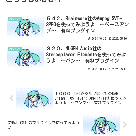
５４２．Brainworx社のAmpeg SVT-
ぷらぐいん
3PROを使ってみよう♪ ～ベースアン
プ～ 有料プラグイン
2023.10.22
2026.05.10
３２０．NUGEN Audio社の
ぷらぐいん
Stereoplacer Elementsを使ってみよ
う♪ ～パン～ 有料プラグイン
2022.08.07
2026.05.13
１０９０．UNIVERSAL AUDIO社のUAD
Dream ’65 Reverb Amplifierを使ってみ
よう♪ ～アンプ～ 有料プラグイン
CYMATICS社のプラグインを使ってみよう
♪