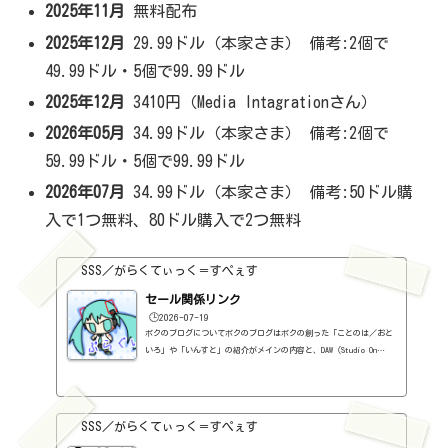
2025年11月
無料配布
2025年12月
29.99ドル（本家さま） 備考:2個で
49.99ドル・5個で99.99ドル
2025年12月
3410円（Media Intagrationさん）
2026年05月
34.99ドル（本家さま） 備考:2個で
59.99ドル・5個で99.99ドル
2026年07月
34.99ドル（本家さま） 備考:50ドル購
入で1つ無料、80ドル購入で2つ無料
SSS／がらくてぃっく＝すぺぇす
セール関係リンク
🕒️2026-07-19
ボクのブログについてボクのブログはボクの創った「ことのは／おと
いろ」や「いんすと」の紹介がメインの内容と、DAW（Studio On
e）、プラグインの使い方の紹介、作曲に関する情報がサブの内容
（サブ方がメインより人気ですけど・・・）となっています。つま
り、セール情報をメインとしたブログではありません。プラグインの
紹介に関して、購入の参考にしてもらうために、セール価格などを記
SSS／がらくてぃっく＝すぺぇす
録はしていますし、セールしているプラグインはブログの最初の方に