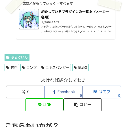
料）2B DELAYED CLASSIC（2B Played Music・ディレイ・有料）2B RE
SSS／がらくてぃっく＝すぺぇす
VERBED（2B Played Music・リバーブ・有料）2B Shaped Filter（2
紹介しているプラグインの一覧♪（メーカー
B Played Music・フィルタープラグイン・有料）3-Band EQ（Kilohe
arts・EQ・無料）40'S VERY OWN DRUMS（NATIVE INSTRUMENTS・ドラ
名順）
ム...
🕒️2026-07-29
プラグイン紹介のページが増えてきたので、一覧をつくったよ♪メー
カー名をアルファベット順にしてるよ♪0-9 A B C D E F G
H I J K L M N O P Q R S T U V W X Y Z 0-912b
itzT30-GP（ピアノ音源・無料）2B Played Music2B DELAYED CLASSIC
（ディレイ・有料）2B REVERBED（リバーブ・有料）2B Shaped Filt
er（フィルタープラグイン・有料）QFX COLOR（フィルター・有料）Q
FX WAX（ローシェルフフィルター・有料）SLIMVERB（リバーブ・有
ぷらぐいん
料）510KSEQUND（シーケンサー・有料）99SOUNDSCLAP MACHINE（クラ
ップ...
有料
コンプ
エキスパンダー
WAVES
よければ紹介してね♪
X
Facebook
はてブ
0
0
LINE
コピー
こちらもいかが？