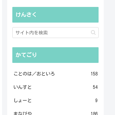
けんさく
かてごり
ことのは／おといろ
158
いんすと
54
しょーと
9
まなびや
186