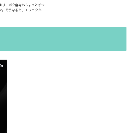
より、ボク自身もちょっとずつ
た。そうなると、エフェクター
ば、コンプのthresholdやr
ると、自分で理解していることの説
。thresholdはスレッショ
ターで基本的なつまみに関する
さい、・・・情報過多で、見に