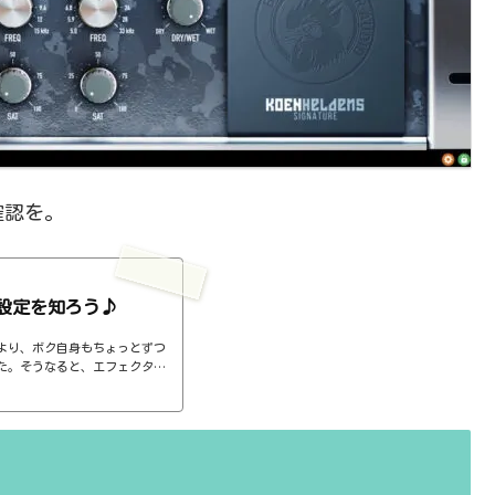
確認を。
設定を知ろう♪
より、ボク自身もちょっとずつ
た。そうなると、エフェクター
ば、コンプのthresholdやr
ると、自分で理解していることの説
。thresholdはスレッショ
ターで基本的なつまみに関する
さい、・・・情報過多で、見に