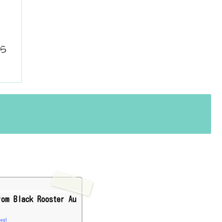
ちら
rom Black Rooster Au
-eq1