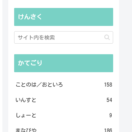
けんさく
かてごり
ことのは／おといろ
158
いんすと
54
しょーと
9
まなびや
186