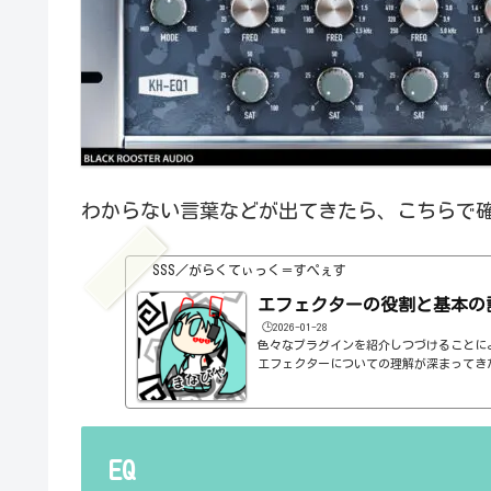
わからない言葉などが出てきたら、こちらで
SSS／がらくてぃっく＝すぺぇす
エフェクターの役割と基本の
🕒️2026-01-28
色々なプラグインを紹介しつづけることに
エフェクターについての理解が深まってき
の基本的なつまみも覚えてくるわけです。例え
atioとかEQのfreqとかQとか。そうな
明が、どうしても雑になってしまうんですよね
ルドですよね、なんて。また、各エフェク
説明を毎回書くのも、それはそれで面倒く
EQ
くいですよね。ということで、基本的な...