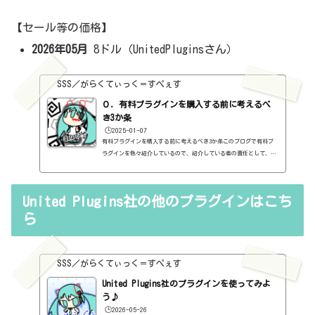
【セール等の価格】
2026年05月
8ドル（UnitedPluginsさん）
SSS／がらくてぃっく＝すぺぇす
０．有料プラグインを購入する前に考えるべ
き3か条
🕒️2025-01-07
有料プラグインを購入する前に考えるべき3か条このブログで有料プ
ラグインを色々紹介しているので、紹介している者の責任として、有
料プラグインを購入する前に考えるべき3か条を書いておこうと思い
ます。１．無料プラグインではダメか？今持っているものではダメ
か？このブログでは無料プラグインも紹介しています。無料プラグイ
United Plugins社の他のプラグインはこち
ンの中には、なぜ、これが無料なんだろう？と驚くような性能のもの
もたくさんあります。欲しいと思った有料プラグインがあったら、ま
ら
ずは無料プラグインを調べてみましょう。有料と同じぐらいの性能の
もの...
SSS／がらくてぃっく＝すぺぇす
United Plugins社のプラグインを使ってみよ
う♪
🕒️2026-05-26