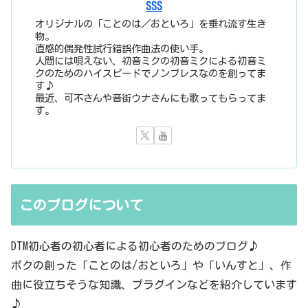
SSS
オリジナルの「ことのは／おといろ」を垂れ流す生き
物。
直感的偶発性試行錯誤作曲法の使い手。
人間には唄えない、初音ミクの初音ミクによる初音ミ
クのためのハイスピードでノンブレスなのを創ってま
す♪
最近、可不さんや音街ウナさんにも歌ってもらってま
す。
このブログについて
DTM初心者の初心者による初心者のためのブログ♪
ボクの創った「ことのは/おといろ」や「いんすと」、作
曲に役立ちそうな知識、プラグインなどを紹介しています
♪