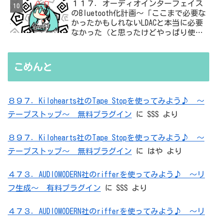
１１７．オーディオインターフェイス
のBluetooth化計画～「ここまで必要な
かったかもしれないLDACと本当に必要
なかった（と思ったけどやっぱり使っ
た）ADC・・・」と思ったら、結局、
無駄を重ねた結論はシンプルだった
こめんと
８９７．Kilohearts社のTape Stopを使ってみよう♪ ～
テープストップ～ 無料プラグイン
に
SSS
より
８９７．Kilohearts社のTape Stopを使ってみよう♪ ～
テープストップ～ 無料プラグイン
に
はや
より
４７３．AUDIOMODERN社のrifferを使ってみよう♪ ～リ
フ生成～ 有料プラグイン
に
SSS
より
４７３．AUDIOMODERN社のrifferを使ってみよう♪ ～リ