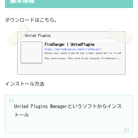
基本情報
ダウンロードはこちら。
United Plugins
FireCharger | UnitedPlugins
https://unitedplugins.com/FireCharger/
Charge your sound to max Do your tracks sound dull or tired?
They need energy. They need to get charged. FireCharger can
get your mix or instrument recording to the next level touch
ing just a few…
インストール方法
United Plugins Managerというソフトからインス
トール