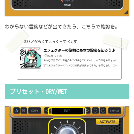
わからない言葉などが出てきたら、こちらで確認を。
SSS／がらくてぃっく＝すぺぇす
エフェクターの役割と基本の設定を知ろう♪
🕒️2026-01-28
色々なプラグインを紹介しつづけることにより、ボク自身もちょっと
ずつエフェクターについての理解が深まってきた。そうなると、エフ
ェクターの基本的なつまみも覚えてくるわけです。例えば、コンプの
thresholdやratioとかEQのfreqとかQとか。そうなると、自分で理解
していることの説明が、どうしても雑になってしまうんですよね。th
resholdはスレッショルドですよね、なんて。また、各エフェクター
プリセット・DRY/WET
で基本的なつまみに関する説明を毎回書くのも、それはそれで面倒く
さい、・・・情報過多で、見にくいですよね。ということで、基本的
な...