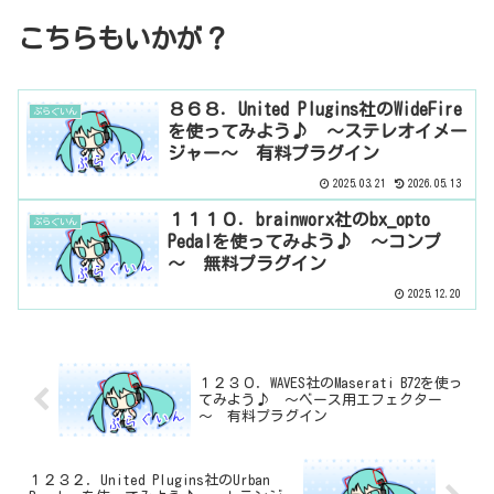
こちらもいかが？
８６８．United Plugins社のWideFire
ぷらぐいん
を使ってみよう♪ ～ステレオイメー
ジャー～ 有料プラグイン
2025.03.21
2026.05.13
１１１０．brainworx社のbx_opto
ぷらぐいん
Pedalを使ってみよう♪ ～コンプ
～ 無料プラグイン
2025.12.20
１２３０．WAVES社のMaserati B72を使っ
てみよう♪ ～ベース用エフェクター
～ 有料プラグイン
１２３２．United Plugins社のUrban