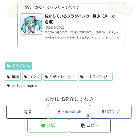
料）2B DELAYED CLASSIC（2B Played Music・ディレイ・有料）2B RE
SSS／がらくてぃっく＝すぺぇす
VERBED（2B Played Music・リバーブ・有料）2B Shaped Filter（2
紹介しているプラグインの一覧♪（メーカー
B Played Music・フィルタープラグイン・有料）3-Band EQ（Kilohe
arts・EQ・無料）40'S VERY OWN DRUMS（NATIVE INSTRUMENTS・ドラ
名順）
ム...
🕒️2026-07-29
プラグイン紹介のページが増えてきたので、一覧をつくったよ♪メー
カー名をアルファベット順にしてるよ♪0-9 A B C D E F G
H I J K L M N O P Q R S T U V W X Y Z 0-912b
itzT30-GP（ピアノ音源・無料）2B Played Music2B DELAYED CLASSIC
（ディレイ・有料）2B REVERBED（リバーブ・有料）2B Shaped Filt
er（フィルタープラグイン・有料）QFX COLOR（フィルター・有料）Q
FX WAX（ローシェルフフィルター・有料）SLIMVERB（リバーブ・有
ぷらぐいん
料）510KSEQUND（シーケンサー・有料）99SOUNDSCLAP MACHINE（クラ
ップ...
無料
コンプ
サチュレーター
エキスパンダー
United Plugins
よければ紹介してね♪
X
Facebook
はてブ
0
0
LINE
コピー