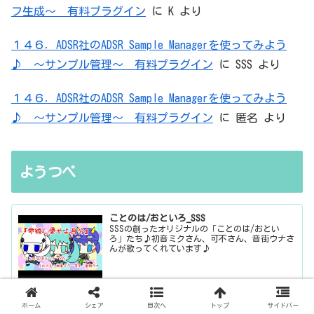
フ生成～ 有料プラグイン
に
K
より
１４６．ADSR社のADSR Sample Managerを使ってみよう
♪ ～サンプル管理～ 有料プラグイン
に
SSS
より
１４６．ADSR社のADSR Sample Managerを使ってみよう
♪ ～サンプル管理～ 有料プラグイン
に
匿名
より
ようつべ
ことのは/おといろ_SSS
SSSの創ったオリジナルの「ことのは/おとい
ろ」たち♪初音ミクさん、可不さん、音街ウナさ
んが歌ってくれています♪
www.youtube.com
ホーム
シェア
目次へ
トップ
サイドバー