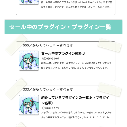
何とも面白い感じのプラグインが多いUnited Pluginsさん。たまに無
料でくれたりするので、だんだん増えてきました。セールだと価格も
安価ですし。United Plugins社のメーカーページhttps://unitedplu
gins.com/Autoformerhttps://sss-music.xyz/2022/02/21/autoforme
r/Expanse 3Dhttps://sss-music.xyz/2021/06/06/%ef%bc%91%ef%b
セール中のプラグイン・プラグイン一覧
c%90%ef%bc%96%ef%bc%8e%e6%9c%89%e6%96%99%e3%83%97%e3%83%
a9%e3%82%b0%e3%82%a4%e3%83%b3%e3%80%80united-plugins%e7%
a4%be%e3%81%aeexpanse-3d%e3%82%92%e4%bd%bf%e3%81%a3%e3%
81%a6%e3%81%bf/FireCobrah...
SSS／がらくてぃっく＝すぺぇす
セール中のプラグイン紹介♪
🕒️2026-08-07
2026年8月7日更新♪セール中のプラグインを紹介♪終了がいつかまで
はわからないので、もしかしたら、終了していたらごめんね♪で、相
変わらず、セールを完全に把握しているわけじゃないので、ボクが知
った範囲だけになるので、あくまで参考まで。とりあえず、直近2か
月分だけ表示しておく予定です♪ちなみに、このブログで紹介してる
プラグインの一覧はこちら♪2026年8月追記日:2026-08-07FINISHER BO
SSS／がらくてぃっく＝すぺぇす
OST（UJAM）定価：59ドル → 19ドル（本家さま）FINISHER DYNAMO（U
JAM）定価：59ドル → 9ドル（本家さま）FINISHER FLUXX（UJAM）定
紹介しているプラグインの一覧♪（プラグイ
価：59...
ン名順）
🕒️2026-07-29
プラグイン紹介のページが増えてきたので、一覧をつくったよ♪プラ
グイン名をアルファベット順にしてるよ♪0-9 A B C D E F G
H I J K L M N O P Q R S T U V W X Y Z #0-9
1176 Classic Limiter Collection（Universal Audio・コンプ・有