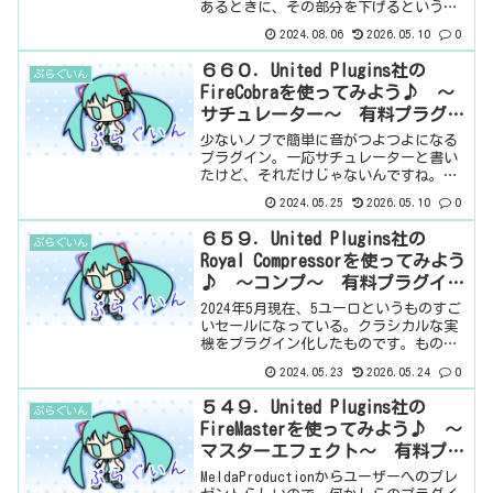
あるときに、その部分を下げるというや
つです。まぁ、見ていきましょう。基本
2024.08.06
2026.05.10
0
情報ダウンロードはこちら。インストー
ル方法United Plugins Manager...
６６０．United Plugins社の
ぷらぐいん
FireCobraを使ってみよう♪ ～
サチュレーター～ 有料プラグイ
ン
少ないノブで簡単に音がつよつよになる
プラグイン。一応サチュレーターと書い
たけど、それだけじゃないんですね。ち
なみに、2024年5月現在5周年記念で、
2024.05.25
2026.05.10
0
96%オフの5ユーロらしいです。基本情報
ダウンロードはこちら。インストール方
６５９．United Plugins社の
ぷらぐいん
法United ...
Royal Compressorを使ってみよう
♪ ～コンプ～ 有料プラグイン
（無料版あり）
2024年5月現在、5ユーロというものすご
いセールになっている。クラシカルな実
機をプラグイン化したものです。ものす
ごくシンプルなコンプです。※無料のバ
2024.05.23
2026.05.24
0
ンドルに追加されました。ただし無料版
は広告が表示されるようです。基本情報
５４９．United Plugins社の
ぷらぐいん
ダウンロードはこち...
FireMasterを使ってみよう♪ ～
マスターエフェクト～ 有料プラ
グイン
MeldaProductionからユーザーへのプレ