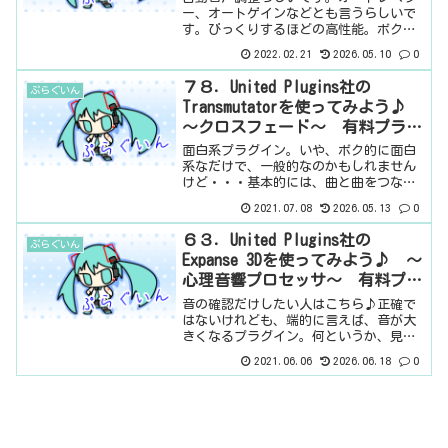
ー、オートゲインなどとも言うらしいで
す。びっくりするほどの高性能。ボクは
しないけど、配信などをする人にとって
2022.02.21
2026.05.10
0
は、すっごく価値のあるプラグインでは
ないか。もちろん、作曲に使ってもいい
７８．United Plugins社の
ぷらぐいん
んだけど。基本情報ダウン...
Transmutatorを使ってみよう♪
～クロスフェード～ 有料プラグ
イン
面白系プラグイン。いや、ボク的に面白
系なだけで、一般的なのかもしれません
けど・・・基本的には、曲と曲をつなぐ
ときに、イイ感じにつなぐためのプラグ
2021.07.08
2026.05.13
0
インなのでしょうか。とはいえ、曲の途
中で使うことも可能だと思います。基本
６３．United Plugins社の
ぷらぐいん
情報ダウンロードはこちら...
Expanse 3Dを使ってみよう♪ ～
心理音響プロセッサ～ 有料プラ
グイン
音の確認だけしたい人はこちら♪正確で
はないけれども、端的に言えば、音が大
きくなるプラグイン。何というか、見た
目がいいんですよね。ただ、ノブを回せ
2021.06.06
2026.06.18
0
ばいいというシンプル感。そして、わか
りやすく音が変わる。こういうの、大好
き。基本情報ダウンロード...