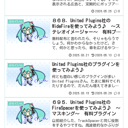
表示される広告と、定期的にポップアッ
プ表示されるやつ。機能的には、全部使
2026.05.25
0
えるらしいので、気にならない方は実質
無料です。気になる方はお金を払うと、
８６８．United Plugins社の
ぷらぐいん
広告は消えます。正確には...
WideFireを使ってみよう♪ ～ス
テレオイメージャー～ 有料プラ
グイン
無料配布と言われたら、そりゃもらうで
しょう。何かわからなかったけど。さ
て、何かと思ったら、音を広げるやつで
した。音を広げるんだけど、倍音も付加
2025.03.21
2026.05.13
0
される。なぜ音を広げるのとサチュレー
ターがくっついてるのか？倍音を加えた
United Plugins社のプラグインを
ぷらぐいん
ら、音が広がるってことはな...
使ってみよう♪
何とも面白い感じのプラグインが多い
United Pluginsさん。たまに無料でくれ
たりするので、だんだん増えてきまし
た。セールだと価格も安価ですし。
2025.03.15
2026.05.26
0
United Plugins社のメーカーページ
AutoformerExpanse 3DFi...
６９５．United Plugins社の
ぷらぐいん
FireSpacerを使ってみよう♪ ～
マスキング～ 有料プラグイン
以前紹介した、TrackSpacerと同じ役割
をするやつですね。周波数的なかぶりが