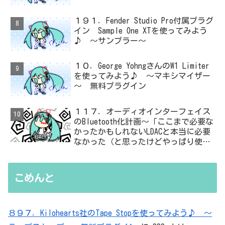
１９１．Fender Studio Pro付属プラグ
イン Sample One XTを使ってみよう
♪ ～サンプラー～
１０．George YohngさんのW1 Limiter
を使ってみよう♪ ～マキシマイザー
～ 無料プラグイン
１１７．オーディオインターフェイス
のBluetooth化計画～「ここまで必要な
かったかもしれないLDACと本当に必要
なかった（と思ったけどやっぱり使っ
た）ADC・・・」と思ったら、結局、
無駄を重ねた結論はシンプルだった
こめんと
８９７．Kilohearts社のTape Stopを使ってみよう♪ ～