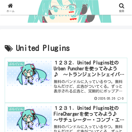
ホーム
検索
United Plugins
１２３２．United Plugins社の
ぷらぐいん
Urban Puncherを使ってみよう
♪ ～トランジェントシェイパー
～ 有料プラグイン（無料版あ
無料のバンドルに入っているやつ。無料
り）
なんだけど、広告がついてくる。ずっと
表示される広告と、定期的にポップアッ
プ表示されるやつ。機能的には、全部使
2026.05.26
0
えるらしいので、気にならない方は実質
無料です。気になる方はお金を払うと、
１２３１．United Plugins社の
ぷらぐいん
広告は消えます。正確には...
FireChargerを使ってみよう♪
～サチュレーター・コンプ・エキ
スパンダー～ 有料プラグイン
無料のバンドルに入っているやつ。無料
（無料版あり）
なんだけど、広告がついてくる。ずっと