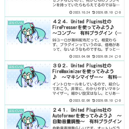
ゼントらしいので、何かしらのプラグイ
ンを持っていたらもらえてるのではない
でしょうか。それも、何もしないでも、
2023.10.24
2026.05.10
0
MeldaProductionにログインしたら、ち
ゃんと入っていた。そして、プレゼ...
４２４．United Plugins社の
ぷらぐいん
FirePresserを使ってみよう♪
～コンプ～ 有料プラグイン（無
料版あり）
99ユーロが無料配布だって。相変わら
ず、プラグインっていうのは、価格があ
って、ないようなものですね。ずっと待
ち続けていれば、なんでも無料でもらえ
2023.04.08
2026.05.24
0
る可能性があるわけですが、必ず無料で
もらえるというわけではないので、結
３９２．United Plugins社の
ぷらぐいん
局、ほしいものは購入するし...
FireMaximizerを使ってみよう
♪ ～マキシマイザー～ 有料プ
ラグイン
イントロセールをしているので、紹介し
ておこう。非常に、わかりやすいマキシ
マイザー。細かい設定はなし。とりあえ
ず、音圧上げとけってやつ。4種類のマキ
2023.02.06
2026.05.10
0
シマイザー？リミッター？の音をブレン
ドできるらしい。基本情報ダウンロード
２４１．United Plugins社の
ぷらぐいん
はこちら。インストール...
Autoformerを使ってみよう♪ ～
自動音量調整～ 有料プラグイン
自動音声調整らしいです。オートレベラ