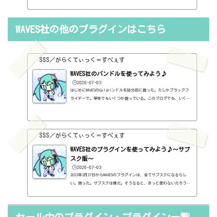
料プラグインを購入する前に考えるべき3か条を書いておこうと思い
ます。１．無料プラグインではダメか？今持っているものではダメ
か？このブログでは無料プラグインも紹介しています。無料プラグイ
WAVES社の他のプラグインはこちら
ンの中には、なぜ、これが無料なんだろう？と驚くような性能のもの
もたくさんあります。欲しいと思った有料プラグインがあったら、ま
ずは無料プラグインを調べてみましょう。有料と同じぐらいの性能の
もの...
SSS／がらくてぃっく＝すぺぇす
WAVES社のバンドルを使ってみよう♪
🕒️2026-07-03
はじめにWAVESのGoldバンドルを随分前に買った。たしかブラックフ
ライデーで。単体でもいくつか買っている。このブログでも、いくつ
か紹介している。全部は紹介していないけど、一覧を作っておこうと
思う。さて、WAVES社のプラグインは、初心者がまず検討するのでは
ないだろうか。なぜなら、超有名だから。ボクも「とりあえずGoldが
あればいい」みたいなものを読んで、そんなものなのかなぁと思って
SSS／がらくてぃっく＝すぺぇす
買った。まったくわからないまま。で、結論から言えば、ずっと使っ
ているものもあれば、全然使っていないものもあるのだけど、たしか
WAVES社のプラグインを使ってみよう♪～サブ
に...
スク版～
🕒️2026-07-03
2023年3月27日からWAVESのプラグインは、全てサブスクになるらし
い。困った。サブスクは嫌だ。そうなると、きっと使わないだろうと
思う。とりあえず、今、持っているプラグインは使えそうだ。だが、
OSとかがバージョンアップしていって、対応不可となると、使えなく
なる。困った。はぁ、GOLDとか無くなるんですね。ちょっと寂しい。
（追記）2日後にまさかの一本化を止めるという通知。販売も行われ