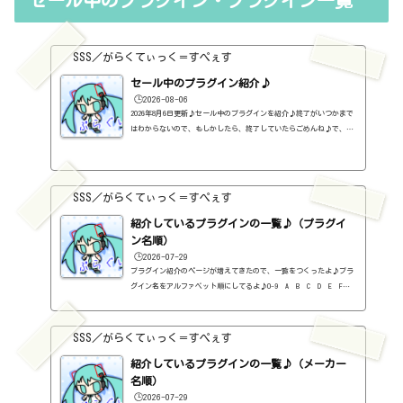
セール中のプラグイン・プラグイン一覧
るらしい。販売版はこちら。https://sss-music.xyz/2021/11/13/wa
ves%e7%a4%be%e3%81%ae%e3%83%90%e3%83%b3%e3%83%89%e3%83%
ab%e3%82%92%...
SSS／がらくてぃっく＝すぺぇす
セール中のプラグイン紹介♪
🕒️2026-08-06
2026年8月6日更新♪セール中のプラグインを紹介♪終了がいつかまで
はわからないので、もしかしたら、終了していたらごめんね♪で、相
変わらず、セールを完全に把握しているわけじゃないので、ボクが知
った範囲だけになるので、あくまで参考まで。とりあえず、直近2か
月分だけ表示しておく予定です♪ちなみに、このブログで紹介してる
プラグインの一覧はこちら♪2026年8月追記日:2026-08-06Metric AB
SSS／がらくてぃっく＝すぺぇす
（ADPTR AUDIO）定価：140ドル → 49.99ドル（Plugin Allianceさ
ん）SCULPT（ADPTR AUDIO）定価：150ドル → 49.99ドル（Plugin Al
紹介しているプラグインの一覧♪（プラグイ
lianceさん）...
ン名順）
🕒️2026-07-29
プラグイン紹介のページが増えてきたので、一覧をつくったよ♪プラ
グイン名をアルファベット順にしてるよ♪0-9 A B C D E F G
H I J K L M N O P Q R S T U V W X Y Z #0-9
1176 Classic Limiter Collection（Universal Audio・コンプ・有
料）2B DELAYED CLASSIC（2B Played Music・ディレイ・有料）2B RE
SSS／がらくてぃっく＝すぺぇす
VERBED（2B Played Music・リバーブ・有料）2B Shaped Filter（2
紹介しているプラグインの一覧♪（メーカー
B Played Music・フィルタープラグイン・有料）3-Band EQ（Kilohe
arts・EQ・無料）40'S VERY OWN DRUMS（NATIVE INSTRUMENTS・ドラ
名順）
ム...
🕒️2026-07-29