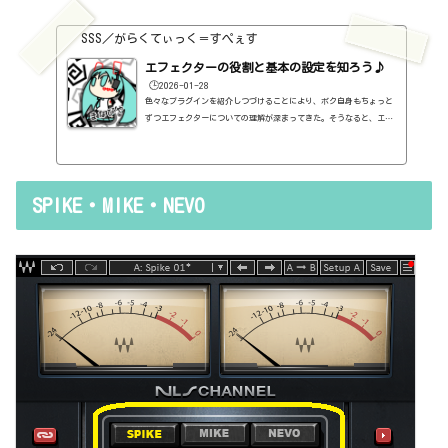
SSS／がらくてぃっく＝すぺぇす
エフェクターの役割と基本の設定を知ろう♪
🕒️2026-01-28
色々なプラグインを紹介しつづけることにより、ボク自身もちょっと
ずつエフェクターについての理解が深まってきた。そうなると、エフ
ェクターの基本的なつまみも覚えてくるわけです。例えば、コンプの
thresholdやratioとかEQのfreqとかQとか。そうなると、自分で理解
していることの説明が、どうしても雑になってしまうんですよね。th
resholdはスレッショルドですよね、なんて。また、各エフェクター
SPIKE・MIKE・NEVO
で基本的なつまみに関する説明を毎回書くのも、それはそれで面倒く
さい、・・・情報過多で、見にくいですよね。ということで、基本的
な...