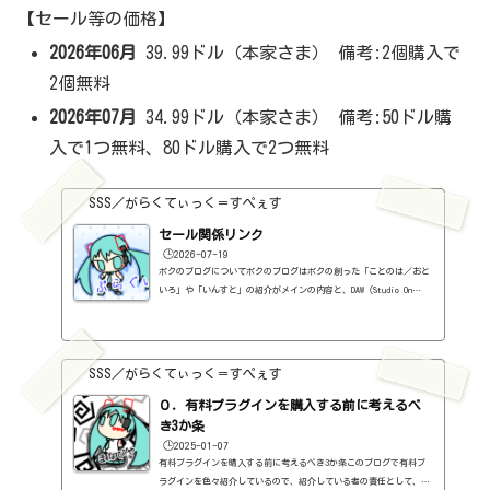
【セール等の価格】
2026年06月
39.99ドル（本家さま） 備考:2個購入で
2個無料
2026年07月
34.99ドル（本家さま） 備考:50ドル購
入で1つ無料、80ドル購入で2つ無料
SSS／がらくてぃっく＝すぺぇす
セール関係リンク
🕒️2026-07-19
ボクのブログについてボクのブログはボクの創った「ことのは／おと
いろ」や「いんすと」の紹介がメインの内容と、DAW（Studio On
e）、プラグインの使い方の紹介、作曲に関する情報がサブの内容
（サブ方がメインより人気ですけど・・・）となっています。つま
り、セール情報をメインとしたブログではありません。プラグインの
紹介に関して、購入の参考にしてもらうために、セール価格などを記
SSS／がらくてぃっく＝すぺぇす
録はしていますし、セールしているプラグインはブログの最初の方に
表示するように（編集したら、自動的に最初の方に表示されてるだけ
０．有料プラグインを購入する前に考えるべ
ですが・・...
き3か条
🕒️2025-01-07
有料プラグインを購入する前に考えるべき3か条このブログで有料プ
ラグインを色々紹介しているので、紹介している者の責任として、有