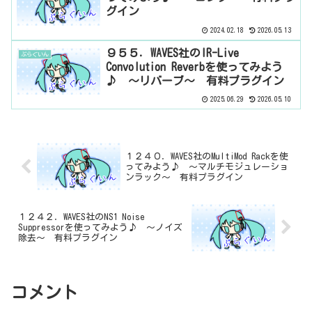
グイン
2024.02.18
2026.05.13
９５５．WAVES社のIR-Live
ぷらぐいん
Convolution Reverbを使ってみよう
♪ ～リバーブ～ 有料プラグイン
2025.06.29
2026.05.10
１２４０．WAVES社のMultiMod Rackを使
ってみよう♪ ～マルチモジュレーショ
ンラック～ 有料プラグイン
１２４２．WAVES社のNS1 Noise
Suppressorを使ってみよう♪ ～ノイズ
除去～ 有料プラグイン
コメント