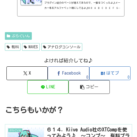
プラグイン紹介のページが増えてきたので、一覧をつくったよ♪メー
カー名をアルファベット順にしてるよ♪0-9 A B C D E F G
H I J K L M N O P Q R S T U V W X Y Z 0-912b
itzT30-GP（ピアノ音源・無料）2B Played Music2B DELAYED CLASSIC
（ディレイ・有料）2B REVERBED（リバーブ・有料）2B Shaped Filt
er（フィルタープラグイン・有料）QFX COLOR（フィルター・有料）Q
FX WAX（ローシェルフフィルター・有料）SLIMVERB（リバーブ・有
ぷらぐいん
料）510KSEQUND（シーケンサー・有料）99SOUNDSCLAP MACHINE（クラ
ップ...
有料
WAVES
アナログコンソール
よければ紹介してね♪
X
Facebook
はてブ
0
0
LINE
コピー
こちらもいかが？
６１４．Kiive Audio社のXTCompを使
ぷらぐいん
ってみよう♪ ～コンプ～ 有料プラ