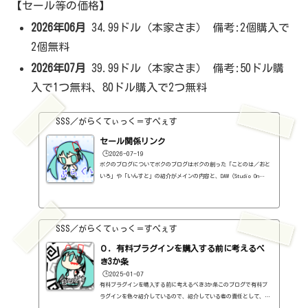
【セール等の価格】
2026年06月
34.99ドル（本家さま） 備考:2個購入で
2個無料
2026年07月
39.99ドル（本家さま） 備考:50ドル購
入で1つ無料、80ドル購入で2つ無料
SSS／がらくてぃっく＝すぺぇす
セール関係リンク
🕒️2026-07-19
ボクのブログについてボクのブログはボクの創った「ことのは／おと
いろ」や「いんすと」の紹介がメインの内容と、DAW（Studio On
e）、プラグインの使い方の紹介、作曲に関する情報がサブの内容
（サブ方がメインより人気ですけど・・・）となっています。つま
り、セール情報をメインとしたブログではありません。プラグインの
紹介に関して、購入の参考にしてもらうために、セール価格などを記
SSS／がらくてぃっく＝すぺぇす
録はしていますし、セールしているプラグインはブログの最初の方に
表示するように（編集したら、自動的に最初の方に表示されてるだけ
０．有料プラグインを購入する前に考えるべ
ですが・・...
き3か条
🕒️2025-01-07
有料プラグインを購入する前に考えるべき3か条このブログで有料プ
ラグインを色々紹介しているので、紹介している者の責任として、有