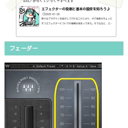
SSS／がらくてぃっく＝すぺぇす
エフェクターの役割と基本の設定を知ろう♪
🕒️2026-01-28
色々なプラグインを紹介しつづけることにより、ボク自身もちょっと
ずつエフェクターについての理解が深まってきた。そうなると、エフ
ェクターの基本的なつまみも覚えてくるわけです。例えば、コンプの
thresholdやratioとかEQのfreqとかQとか。そうなると、自分で理解
していることの説明が、どうしても雑になってしまうんですよね。th
resholdはスレッショルドですよね、なんて。また、各エフェクター
フェーダー
で基本的なつまみに関する説明を毎回書くのも、それはそれで面倒く
さい、・・・情報過多で、見にくいですよね。ということで、基本的
な...