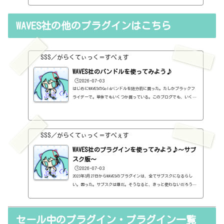
料プラグインを購入する前に考えるべき3か条を書いておこうと思い
ます。１．無料プラグインではダメか？今持っているものではダメ
か？このブログでは無料プラグインも紹介しています。無料プラグイ
WAVES社の他のプラグインはこちら
ンの中には、なぜ、これが無料なんだろう？と驚くような性能のもの
もたくさんあります。欲しいと思った有料プラグインがあったら、ま
ずは無料プラグインを調べてみましょう。有料と同じぐらいの性能の
もの...
SSS／がらくてぃっく＝すぺぇす
WAVES社のバンドルを使ってみよう♪
🕒️2026-07-03
はじめにWAVESのGoldバンドルを随分前に買った。たしかブラックフ
ライデーで。単体でもいくつか買っている。このブログでも、いくつ
か紹介している。全部は紹介していないけど、一覧を作っておこうと
思う。さて、WAVES社のプラグインは、初心者がまず検討するのでは
ないだろうか。なぜなら、超有名だから。ボクも「とりあえずGoldが
あればいい」みたいなものを読んで、そんなものなのかなぁと思って
SSS／がらくてぃっく＝すぺぇす
買った。まったくわからないまま。で、結論から言えば、ずっと使っ
ているものもあれば、全然使っていないものもあるのだけど、たしか
WAVES社のプラグインを使ってみよう♪～サブ
に...
スク版～
🕒️2026-07-03
2023年3月27日からWAVESのプラグインは、全てサブスクになるらし
い。困った。サブスクは嫌だ。そうなると、きっと使わないだろうと
思う。とりあえず、今、持っているプラグインは使えそうだ。だが、
OSとかがバージョンアップしていって、対応不可となると、使えなく
なる。困った。はぁ、GOLDとか無くなるんですね。ちょっと寂しい。
セール中のプラグイン・プラグイン一覧
（追記）2日後にまさかの一本化を止めるという通知。販売も行われ