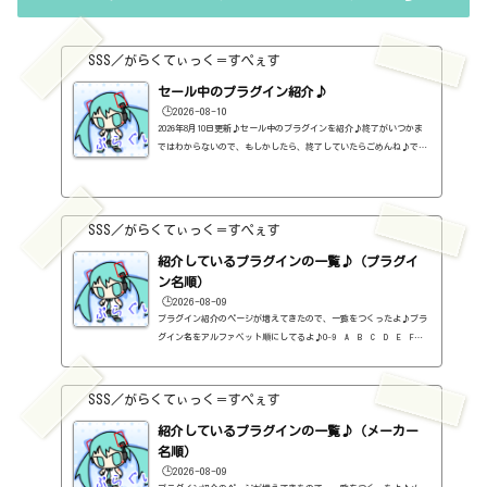
るらしい。販売版はこちら。https://sss-music.xyz/2021/11/13/wa
ves%e7%a4%be%e3%81%ae%e3%83%90%e3%83%b3%e3%83%89%e3%83%
ab%e3%82%92%...
SSS／がらくてぃっく＝すぺぇす
セール中のプラグイン紹介♪
🕒️2026-08-10
2026年8月10日更新♪セール中のプラグインを紹介♪終了がいつかま
ではわからないので、もしかしたら、終了していたらごめんね♪で、
相変わらず、セールを完全に把握しているわけじゃないので、ボクが
知った範囲だけになるので、あくまで参考まで。とりあえず、直近2
か月分だけ表示しておく予定です♪ちなみに、このブログで紹介して
るプラグインの一覧はこちら♪2026年8月追記日:2026-08-10MODO MAX
SSS／がらくてぃっく＝すぺぇす
(Bass・Drum)（IK MULTIMEDIA）定価：299.99ユーロ → 69.99ドル（A
UDIO DELUXEさん）Total Studio 5 MAX（IK MULTIMEDIA）定価：599.9
紹介しているプラグインの一覧♪（プラグイ
9ユーロ...
ン名順）
🕒️2026-08-09
プラグイン紹介のページが増えてきたので、一覧をつくったよ♪プラ
グイン名をアルファベット順にしてるよ♪0-9 A B C D E F G
H I J K L M N O P Q R S T U V W X Y Z #0-9
1176 Classic Limiter Collection（Universal Audio・コンプ・有
料）2B DELAYED CLASSIC（2B Played Music・ディレイ・有料）2B RE
SSS／がらくてぃっく＝すぺぇす
VERBED（2B Played Music・リバーブ・有料）2B Shaped Filter（2
紹介しているプラグインの一覧♪（メーカー
B Played Music・フィルタープラグイン・有料）3-Band EQ（Kilohe
arts・EQ・無料）40'S VERY OWN DRUMS（NATIVE INSTRUMENTS・ドラ
名順）
ム...
🕒️2026-08-09