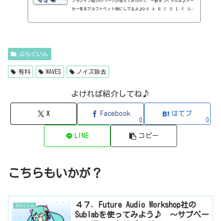
プラグイン紹介のページが増えてきたので、一覧をつくったよ♪メー
カー名をアルファベット順にしてるよ♪0-9 A B C D E F G
H I J K L M N O P Q R S T U V W X Y Z 0-912b
itzT30-GP（ピアノ音源・無料）2B Played Music2B DELAYED CLASSIC
（ディレイ・有料）2B REVERBED（リバーブ・有料）2B Shaped Filt
er（フィルタープラグイン・有料）QFX COLOR（フィルター・有料）Q
FX WAX（ローシェルフフィルター・有料）SLIMVERB（リバーブ・有
ぷらぐいん
料）510KSEQUND（シーケンサー・有料）99SOUNDSCLAP MACHINE（クラ
ップ...
有料
WAVES
ノイズ除去
よければ紹介してね♪
X
Facebook
はてブ
0
0
LINE
コピー
こちらもいかが？
４７．Future Audio Workshop社の
ぷらぐいん
Sublabを使ってみよう♪ ～サブベー