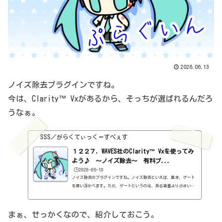
2026.06.13
ノイズ除去プラグインですね。
今は、Clarity™ Vxがあるから、そっちが選ばれるんだろ
うなぁ。
SSS／がらくてぃっく＝すぺぇす
１２２７．WAVES社のClarity™ Vxを使ってみ
よう♪ ～ノイズ除去～ 有料プ...
🕒️2026-05-10
ノイズ除去のプラグインですね。ノイズ除去といえば、基本、ゲート
を思い浮かべます。ただ、ゲートというのは、ある音量より小さい場
合、カットするというものなわけです。ということは、実際にしゃべ
っていたり、歌っていたりすると、当然、十分な音量があるので、カ
ットなんてされないわけです。が、こいつは違う。びっくりした。録
まぁ、せっかくなので、紹介しておこう。
音する人は、絶対に買った方がいいと思う。そして、完全DTMerのボ