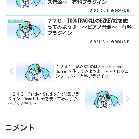
ス音源～ 有料プラグイン
2021.04.18
2026.06.16
７７９．TOONTRACK社のEZKEYS2を使
ぷらぐいん
ってみよう♪ ～ピアノ音源～ 有料
プラグイン
2024.12.14
2026.05.10
１２４１．WAVES社のNLS Non-Linear
Summerを使ってみよう♪ ～アナログコ
ンソール～ 有料プラグイン
１２４３．Fender Studio Pro付属プラ
グイン Vocal Tuneを使ってみよう♪
～ピッチ補正～
コメント