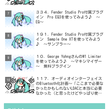
３３４．Fender Studio Pro付属プラグ
イン Pro EQ3を使ってみよう♪ ～
EQ～
１９１．Fender Studio Pro付属プラグ
イン Sample One XTを使ってみよう
♪ ～サンプラー～
１０．George YohngさんのW1 Limiter
を使ってみよう♪ ～マキシマイザー
～ 無料プラグイン
１１７．オーディオインターフェイス
のBluetooth化計画～「ここまで必要な
かったかもしれないLDACと本当に必要
なかった（と思ったけどやっぱり使っ
た）ADC・・・」と思ったら、結局、
無駄を重ねた結論はシンプルだった