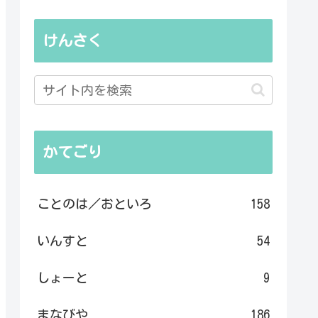
けんさく
かてごり
ことのは／おといろ
158
いんすと
54
しょーと
9
まなびや
186