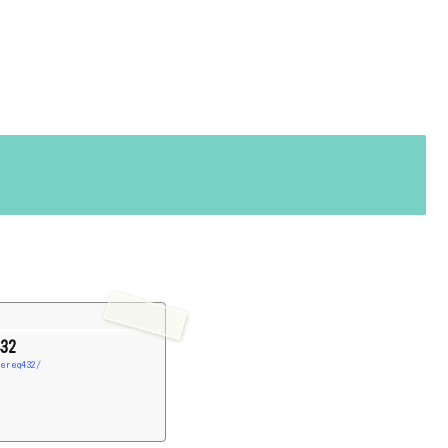
 432
tereq432/