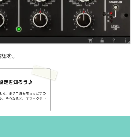
確認を。
設定を知ろう♪
より、ボク自身もちょっとずつ
た。そうなると、エフェクター
ば、コンプのthresholdやr
ると、自分で理解していることの説
。thresholdはスレッショ
ターで基本的なつまみに関する
さい、・・・情報過多で、見に