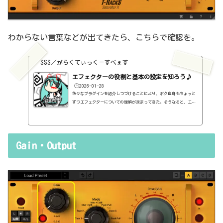
わからない言葉などが出てきたら、こちらで確認を。
SSS／がらくてぃっく＝すぺぇす
エフェクターの役割と基本の設定を知ろう♪
🕒️2026-01-28
色々なプラグインを紹介しつづけることにより、ボク自身もちょっと
ずつエフェクターについての理解が深まってきた。そうなると、エフ
ェクターの基本的なつまみも覚えてくるわけです。例えば、コンプの
thresholdやratioとかEQのfreqとかQとか。そうなると、自分で理解
していることの説明が、どうしても雑になってしまうんですよね。th
resholdはスレッショルドですよね、なんて。また、各エフェクター
Gain・Output
で基本的なつまみに関する説明を毎回書くのも、それはそれで面倒く
さい、・・・情報過多で、見にくいですよね。ということで、基本的
な...