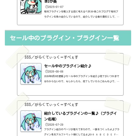
き3か条
🕒️2025-01-07
有料プラグインを購入する前に考えるべき3か条このブログで有料プ
ラグインを色々紹介しているので、紹介している者の責任として、有
料プラグインを購入する前に考えるべき3か条を書いておこうと思い
ます。１．無料プラグインではダメか？今持っているものではダメ
か？このブログでは無料プラグインも紹介しています。無料プラグイ
セール中のプラグイン・プラグイン一覧
ンの中には、なぜ、これが無料なんだろう？と驚くような性能のもの
もたくさんあります。欲しいと思った有料プラグインがあったら、ま
ずは無料プラグインを調べてみましょう。有料と同じぐらいの性能の
もの...
SSS／がらくてぃっく＝すぺぇす
セール中のプラグイン紹介♪
🕒️2026-08-08
2026年8月8日更新♪セール中のプラグインを紹介♪終了がいつかまで
はわからないので、もしかしたら、終了していたらごめんね♪で、相
変わらず、セールを完全に把握しているわけじゃないので、ボクが知
った範囲だけになるので、あくまで参考まで。とりあえず、直近2か
月分だけ表示しておく予定です♪ちなみに、このブログで紹介してる
プラグインの一覧はこちら♪2026年8月追記日:2026-08-082B DELAYED
SSS／がらくてぃっく＝すぺぇす
CLASSIC（2B Played Music）定価：29.99ドル → 19.99ドル（本家さ
ま）2B REVERBED（2B Played Music）定価：29.99ドル → 19.99ド
紹介しているプラグインの一覧♪（プラグイ
ル（本家さ...
ン名順）
🕒️2026-07-29
プラグイン紹介のページが増えてきたので、一覧をつくったよ♪プラ
グイン名をアルファベット順にしてるよ♪0-9 A B C D E F G