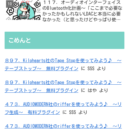
１１７．オーディオインターフェイス
のBluetooth化計画～「ここまで必要な
かったかもしれないLDACと本当に必要
なかった（と思ったけどやっぱり使っ
た）ADC・・・」と思ったら、結局、
無駄を重ねた結論はシンプルだった
こめんと
８９７．Kilohearts社のTape Stopを使ってみよう♪ ～
テープストップ～ 無料プラグイン
に
SSS
より
８９７．Kilohearts社のTape Stopを使ってみよう♪ ～
テープストップ～ 無料プラグイン
に
はや
より
４７３．AUDIOMODERN社のrifferを使ってみよう♪ ～リ
フ生成～ 有料プラグイン
に
SSS
より
４７３．AUDIOMODERN社のrifferを使ってみよう♪ ～リ