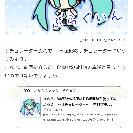
2023.01.08
2026.05.13
サチュレーター流れで、T-rackSのサチュレーターにいっ
てみよう。
これは、前回紹介した、CobaltSaphiraの真逆と言ってよ
いのではないでしょうか。
SSS／がらくてぃっく＝すぺぇす
３６５．WAVES社のCOBALT SAPHIRAを使ってみ
よう♪ ～サチュレーター～ 有料プラ...
🕒️2026-05-10
倍音について書いた。https://sss-music.xyz/2023/01/05/gusubaio
nkisubaion/この時に使用したのが、このプラグインです。タイトル
に、サチュレーターと書きましたが、果たしてサチュレーターなの
か。倍音を付加するという意味ではサチュレーターですが、このプラ