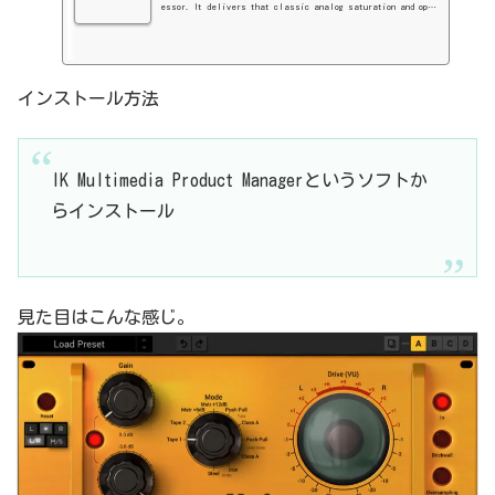
essor. It delivers that classic analog saturation and open
s your recordings to the mysterious, elusive and warm world
of analog saturation.
インストール方法
IK Multimedia Product Managerというソフトか
らインストール
見た目はこんな感じ。