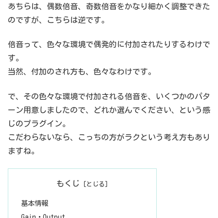
グインのすごいところが、偶数倍音、奇数倍音を自由に操作すること
あちらは、偶数倍音、奇数倍音をかなり細かく調整できた
ができるのです。一般的なサチュレーターは、倍音の付加する量を調
のですが、こちらは逆です。
整するとかいうものです。そう考えると、このプラグインはサチュレ
ーターというよりも、倍音操作機と呼ぶべきなのではないだろうか。
基本...
倍音って、色々な環境で偶発的に付加されたりするわけで
す。
当然、付加のされ方も、色々なわけです。
で、その色々な環境で付加される倍音を、いくつかのパタ
ーン用意しましたので、どれか選んでください、という感
じのプラグイン。
こだわらないなら、こっちの方がラクという考え方もあり
ますね。
もくじ
基本情報
Gain・Output