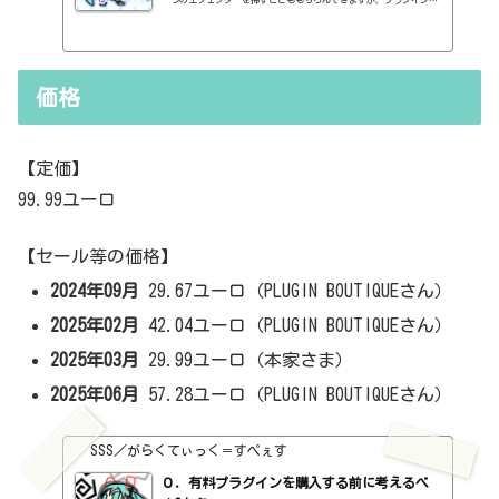
一つのエフェクターを挿すことももちろんできますが、プラグイン・
スイートというものがあります。これは、T-RackSのエフェクター
を、直列で挿したり、並列で挿したり、順番を変えたりすることがで
きます。このT-RackSが6になりました。T-RackS 6はINTRO、無印、PR
O、MAXの4つのバージョンがあります。INTROは無料です。ちなみに、6
価格
になってから、全てのエフェクターでサイドチェーンが使用できるよ
うに変わったそうです。何が入っているかは、こちらでわかります。
htt...
【定価】
99.99ユーロ
【セール等の価格】
2024年09月
29.67ユーロ（PLUGIN BOUTIQUEさん）
2025年02月
42.04ユーロ（PLUGIN BOUTIQUEさん）
2025年03月
29.99ユーロ（本家さま）
2025年06月
57.28ユーロ（PLUGIN BOUTIQUEさん）
SSS／がらくてぃっく＝すぺぇす
０．有料プラグインを購入する前に考えるべ