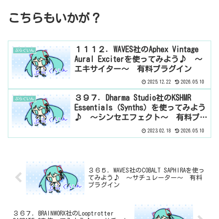
こちらもいかが？
１１１２．WAVES社のAphex Vintage
ぷらぐいん
Aural Exciterを使ってみよう♪ ～
エキサイター～ 有料プラグイン
2025.12.22
2026.05.10
３９７．Dharma Studio社のKSHMR
ぷらぐいん
Essentials（Synths）を使ってみよう
♪ ～シンセエフェクト～ 有料プラ
グイン
2023.02.18
2026.05.10
３６５．WAVES社のCOBALT SAPHIRAを使っ
てみよう♪ ～サチュレーター～ 有料
プラグイン
３６７．BRAINWORX社のLooptrotter