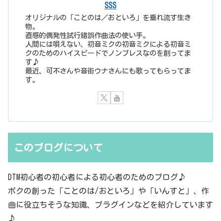
SSS
オリジナルの「ことのは／おといろ」を垂れ流す生き
物。
直感的偶発性試行錯誤作曲法の使い手。
人間には唄えない、初音ミクの初音ミクによる初音ミ
クのためのハイスピードでノンブレスなのを創ってま
す♪
最近、可不さんや音街ウナさんにも歌ってもらってま
す。
このブログについて
DTM初心者の初心者による初心者のためのブログ♪
ボクの創った「ことのは/おといろ」や「いんすと」、作
曲に役立ちそうな知識、プラグインなどを紹介しています
♪