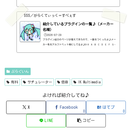
H I J K L M N O P Q R S T U V W X Y Z #0-9
1176 Classic Limiter Collection（Universal Audio・コンプ・有
料）2B DELAYED CLASSIC（2B Played Music・ディレイ・有料）2B RE
SSS／がらくてぃっく＝すぺぇす
VERBED（2B Played Music・リバーブ・有料）2B Shaped Filter（2
紹介しているプラグインの一覧♪（メーカー
B Played Music・フィルタープラグイン・有料）3-Band EQ（Kilohe
arts・EQ・無料）40'S VERY OWN DRUMS（NATIVE INSTRUMENTS・ドラ
名順）
ム...
🕒️2026-07-29
プラグイン紹介のページが増えてきたので、一覧をつくったよ♪メー
カー名をアルファベット順にしてるよ♪0-9 A B C D E F G
H I J K L M N O P Q R S T U V W X Y Z 0-912b
itzT30-GP（ピアノ音源・無料）2B Played Music2B DELAYED CLASSIC
（ディレイ・有料）2B REVERBED（リバーブ・有料）2B Shaped Filt
er（フィルタープラグイン・有料）QFX COLOR（フィルター・有料）Q
FX WAX（ローシェルフフィルター・有料）SLIMVERB（リバーブ・有
ぷらぐいん
料）510KSEQUND（シーケンサー・有料）99SOUNDSCLAP MACHINE（クラ
ップ...
有料
サチュレーター
倍音
IK Multimedia
よければ紹介してね♪
X
Facebook
はてブ
0
0
LINE
コピー