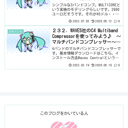
シンプルな3バンドコンプ。MULTICOREと
いう実機のモデリングらしいです。2990
ユーロだそうです。それが45ドル・・・
現在セールで10.99ドル。プラグインっ
2022.07.03
2026.05.12
0
てすごいですね。ボクは無料でもらえた
♪基本情報ダウンロードはこちら。イン
２３２．WAVES社のC4 Multiband
ぷらぐいん
スト...
Compressorを使ってみよう♪ ～
マルチバンドコンプレッサー～
有料プラグイン
4バンドのマルチバンドコンプレッサーで
す。基本情報ダウンロードはこちら。イ
ンストール方法Waves Centralというソ
フトからインストール見た目はこんな感
2022.02.19
2026.05.10
0
じ。わからない言葉などが出てきたら、
こちらで確認を。バンドの設定上の小さ
なつまみか...
このブログをかいている人