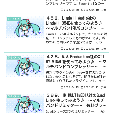
ンプレッサーですね。Essentialなの
で、ものすごく基本的なプラグインのバ
2025.08.30
2026.05.10
0
ンドルですね。なんなら、DAWに付属して
いる感じのやつ。基本情報ダ...
４５２．Lindell Audio社の
ぷらぐいん
Lindell 354Eを使ってみよう♪
～マルチバンドM/Sコンプ～ 有
料プラグイン
Lindell 254Eを3バンドで、かつM/Sに対
応したコンプにしたものが354Eです。概
ね254Eと同じような設定ですが、こちら
にはリミッターはついていません。で、
2023.06.16
2026.05.10
0
アタックも設定できるようになっていま
すね。さすがはプラグインですね。実
４２８．W.A.Production社のXTT
ぷらぐいん
機...
BY VINALを使ってみよう♪ ～マ
ルチバンドコンプレッサー～ 有
料プラグイン
無料プラグインの中でも一番有名なので
はないかと思われるOTT。明らかにOTTを
意識して作られたプラグインです。ま
ぁ、公的にそう言っているかどうかは知
2023.04.15
2026.05.13
0
りませんけど。OTTはOver The Topの頭
文字らしいですが、XTTは何なんでしょう
３８９．IK MULTIMEDIA社のQuad
ぷらぐいん
ね...
Limを使ってみよう♪ ～マルチ
バンドリミッター～ 有料プラグ
イン
Quadシリーズ3つめはリミッター。当然4