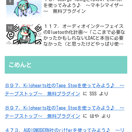
を使ってみよう♪ ～マキシマイザー
～ 無料プラグイン
１１７．オーディオインターフェイス
のBluetooth化計画～「ここまで必要な
かったかもしれないLDACと本当に必要
なかった（と思ったけどやっぱり使っ
た）ADC・・・」と思ったら、結局、
無駄を重ねた結論はシンプルだった
こめんと
８９７．Kilohearts社のTape Stopを使ってみよう♪ ～
テープストップ～ 無料プラグイン
に
SSS
より
８９７．Kilohearts社のTape Stopを使ってみよう♪ ～
テープストップ～ 無料プラグイン
に
はや
より
４７３．AUDIOMODERN社のrifferを使ってみよう♪ ～リ