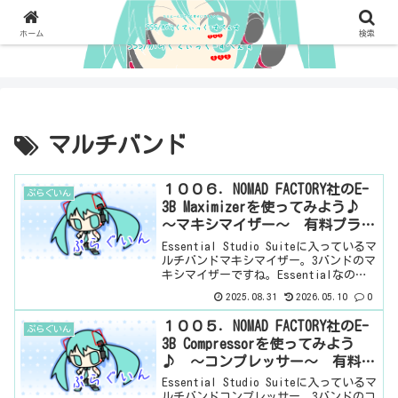
ホーム
検索
マルチバンド
１００６．NOMAD FACTORY社のE-
ぷらぐいん
3B Maximizerを使ってみよう♪
～マキシマイザー～ 有料プラグ
イン
Essential Studio Suiteに入っているマ
ルチバンドマキシマイザー。3バンドのマ
キシマイザーですね。Essentialなの
で、ものすごく基本的なプラグインのバ
2025.08.31
2026.05.10
0
ンドルですね。なんなら、DAWに付属して
いる感じのやつ。基本情報ダ...
１００５．NOMAD FACTORY社のE-
ぷらぐいん
3B Compressorを使ってみよう
♪ ～コンプレッサー～ 有料プ
ラグイン
Essential Studio Suiteに入っているマ
ルチバンドコンプレッサー。3バンドのコ