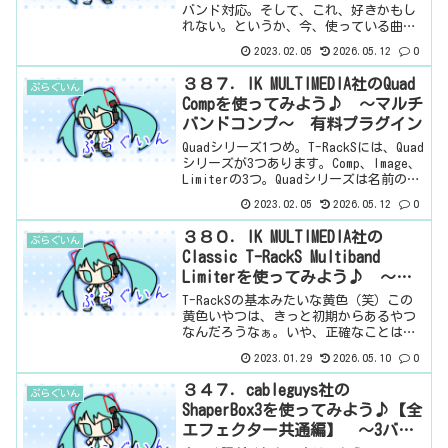
バンド対応。そして、これ、好きかもし
れない。というか、今、使っている曲に
合っただけかもしれないけど。そして、
2023.02.05
2026.05.12
0
コンプとあまり変わらないですね。レシ
オがあるかないか、ぐらいではないでし
３８７．IK MULTIMEDIA社のQuad
ぷらぐいん
ょうか。基本情報ダ...
Compを使ってみよう♪ ～マルチ
バンドコンプ～ 有料プラグイン
Quadシリーズ1つめ。T-RackSには、Quad
シリーズが3つあります。Comp、Image、
Limiterの3つ。Quadシリーズは名前のと
おり、4バンドになっています。今回はコ
2023.02.05
2026.05.12
0
ンプです。基本情報ダウンロードはこち
ら。インストール方法...
３８０．IK MULTIMEDIA社の
ぷらぐいん
Classic T-RackS Multiband
Limiterを使ってみよう♪ ～リ
ミッター～ 有料プラグイン
T-RackSの基本みたいな黄色（笑）この
黄色いやつは、きっと初期からあるやつ
なんだろうなぁ。いや、正確なことは知
りませんが。リミッターです。マルチバ
2023.01.29
2026.05.10
0
ンドの。まぁ、名前のとおりですね。基
本情報ダウンロードはこちら。インスト
３４７．cableguys社の
ぷらぐいん
ール方法IK Mu...
ShaperBox3を使ってみよう♪【全
エフェクター共通編】 ～3バン