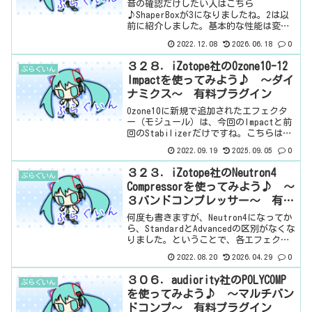
ド マルチリズミックエフェクタ
音の確認だけしたい人はこちら
ー～ 有料プラグイン
♪ShaperBoxが3になりましたね。2は以
前に紹介しました。基本的な性能は変わ
っていないようですが、ずいぶん、便利
2022.12.08
2026.06.18
0
な機能がついていますね。とりあえず、
Liquidというエフェクターが増えていま
３２８．iZotope社のOzone10-12
ぷらぐいん
すね。しかも、な...
Impactを使ってみよう♪ ～ダイ
ナミクス～ 有料プラグイン
Ozone10に新規で追加されたエフェクタ
ー（モジュール）は、今回のImpactと前
回のStabilizerだけですね。こちらはダ
イナミクスレンジを広げたり、狭めたり
2022.09.19
2025.09.05
0
するエフェクターです。Ozone12になっ
ても変更なし。コンプとエキスパン...
３２３．iZotope社のNeutron4
ぷらぐいん
Compressorを使ってみよう♪ ～
３バンドコンプレッサー～ 有料
プラグイン
何度も書きますが、Neutron4になってか
ら、StandardとAdvancedの区別がなくな
りました。ということで、各エフェクタ
ーを個別に使用することが可能（3は
2022.08.20
2026.04.29
0
Advancedのみ）になりました。ではで
は、順番に見ていきましょう。まず...
３０６．audiority社のPOLYCOMP
ぷらぐいん
を使ってみよう♪ ～マルチバン
ドコンプ～ 有料プラグイン