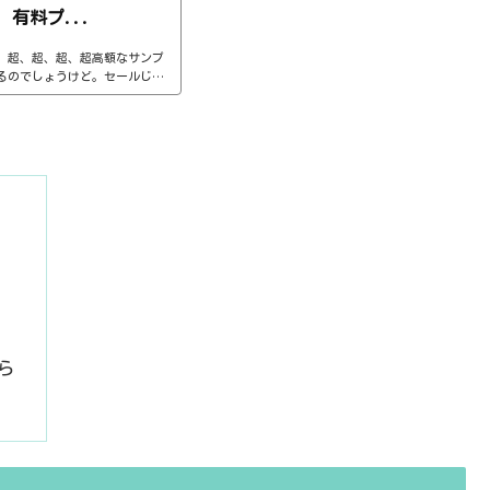
有料プ...
、超、超、超、超高額なサンプ
るのでしょうけど。セールじゃ
には理由があって、後で書くこ
s://www.native-inst
/samplers/kontakt-6/インスト
トからインストールちなみに、無料版
://www.native-instrume
rs/kontakt-...
ちら