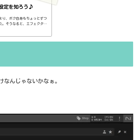
設定を知ろう♪
より、ボク自身もちょっとずつ
た。そうなると、エフェクター
ば、コンプのthresholdやr
ると、自分で理解していることの説
。thresholdはスレッショ
ターで基本的なつまみに関する
さい、・・・情報過多で、見に
けなんじゃないかなぁ。