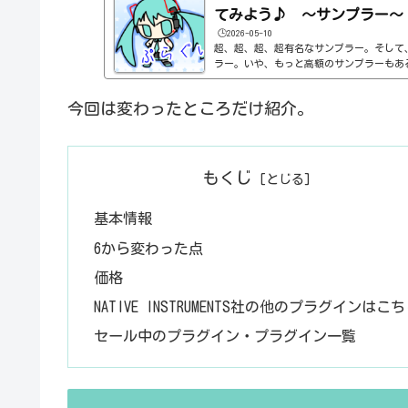
てみよう♪ ～サンプラー～ 
🕒️2026-05-10
超、超、超、超有名なサンプラー。そして
ラー。いや、もっと高額のサンプラーもあ
ないと手が出ないやつ。これを紹介するの
とにしよう。基本情報ダウンロードはこちら。http
今回は変わったところだけ紹介。
ruments.com/jp/products/komplete
ール方法Native Accessというソフ
のKONTAKT PLAYERというのもあります。https
nts.com/jp/products/komplete/sample
もくじ
基本情報
6から変わった点
価格
NATIVE INSTRUMENTS社の他のプラグインはこ
セール中のプラグイン・プラグイン一覧