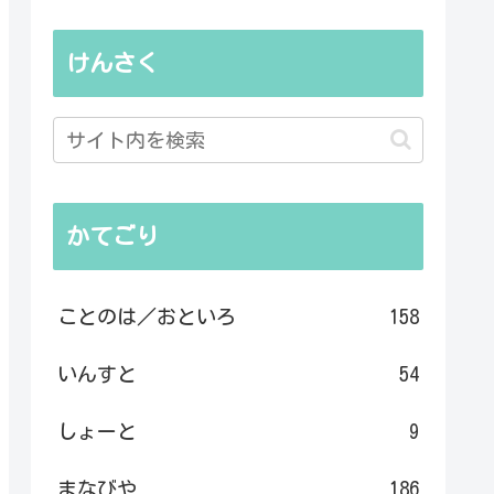
けんさく
かてごり
ことのは／おといろ
158
いんすと
54
しょーと
9
まなびや
186