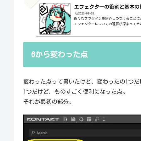
エフェクターの役割と基本の
🕒️2026-01-28
色々なプラグインを紹介しつづけることに
エフェクターについての理解が深まってき
の基本的なつまみも覚えてくるわけです。例え
atioとかEQのfreqとかQとか。そうな
明が、どうしても雑になってしまうんですよね
ルドですよね、なんて。また、各エフェク
説明を毎回書くのも、それはそれで面倒く
6から変わった点
くいですよね。ということで、基本的な...
変わった点って書いたけど、変わったの1つだ
1つだけど、ものすごく便利になった点。
それが最初の部分。