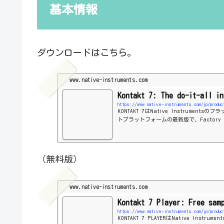
基本情報
ダウンロードはこちら。
www.native-instruments.com
Kontakt 7: The do-it-all in
https://www.native-instruments.com/jp/produ
KONTAKT 7はNative Instrumen
トプラットフォームの最新版で、Factory 
化されました。
（無料版）
www.native-instruments.com
Kontakt 7 Player: Free sam
KONTAKT 7 PLAYERはNative Inst