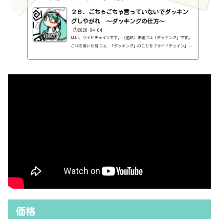
２６．ごちゃごちゃ言っていないでダッキン
グしやがれ ～ダッキングの仕方～
🕒️2026-04-04
はい、サイドチェインです。（追記）正確には「ダッキング」です。
これを書いた時には、「ダッキング」のことを「サイドチェイン」と
思ってました。「サイドチェイン」を使って「ダッキング」をしてい
るわけで。とは言え、せっかくなので、間違ったまま、残しておきま
す。サイドチェインって何やねん、と言われる方もおられるかと思い
ますので、とりあえず聴いてみましょう。ドラムとベースが同時に鳴
っています。https://youtu.be/CqFV-F0fWZEベースがウワァンウワァ
ンしているのがわかるでしょうか。これがサイドチェイン。いや、
そ...
価格