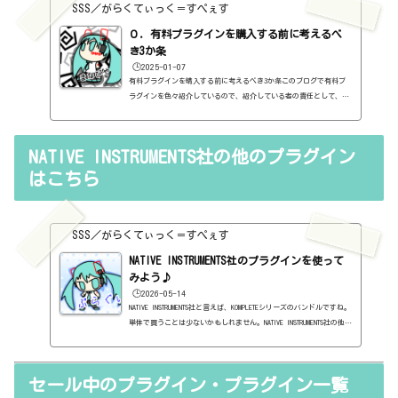
紹介に関して、購入の参考にしてもらうために、セール価格などを記
SSS／がらくてぃっく＝すぺぇす
録はしていますし、セールしているプラグインはブログの最初の方に
表示するように（編集したら、自動的に最初の方に表示されてるだけ
０．有料プラグインを購入する前に考えるべ
ですが・・...
き3か条
🕒️2025-01-07
有料プラグインを購入する前に考えるべき3か条このブログで有料プ
ラグインを色々紹介しているので、紹介している者の責任として、有
料プラグインを購入する前に考えるべき3か条を書いておこうと思い
ます。１．無料プラグインではダメか？今持っているものではダメ
か？このブログでは無料プラグインも紹介しています。無料プラグイ
NATIVE INSTRUMENTS社の他のプラグイン
ンの中には、なぜ、これが無料なんだろう？と驚くような性能のもの
もたくさんあります。欲しいと思った有料プラグインがあったら、ま
はこちら
ずは無料プラグインを調べてみましょう。有料と同じぐらいの性能の
もの...
SSS／がらくてぃっく＝すぺぇす
NATIVE INSTRUMENTS社のプラグインを使って
みよう♪
🕒️2026-05-14
NATIVE INSTRUMENTS社と言えば、KOMPLETEシリーズのバンドルですね。
単体で買うことは少ないかもしれません。NATIVE INSTRUMENTS社の他の
プラグインは一切いらないけど、このプラグインだけがどうしてもほ
しい、という場合は単体購入もありかもしれませんが、どう考えても
バンドルの方が安いんですよね。バンドルとしては、Start、Selec
セール中のプラグイン・プラグイン一覧
t、Standard、Ultimate、Collecter's Editionの5種類がありま