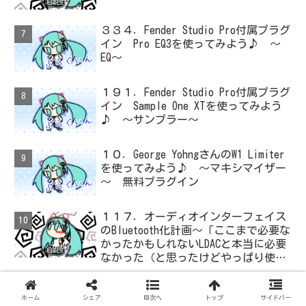
３３４．Fender Studio Pro付属プラグ
イン Pro EQ3を使ってみよう♪ ～
EQ～
１９１．Fender Studio Pro付属プラグ
イン Sample One XTを使ってみよう
♪ ～サンプラー～
１０．George YohngさんのW1 Limiter
を使ってみよう♪ ～マキシマイザー
～ 無料プラグイン
１１７．オーディオインターフェイス
のBluetooth化計画～「ここまで必要な
かったかもしれないLDACと本当に必要
なかった（と思ったけどやっぱり使っ
た）ADC・・・」と思ったら、結局、
無駄を重ねた結論はシンプルだった
ホーム
シェア
目次へ
トップ
サイドバー