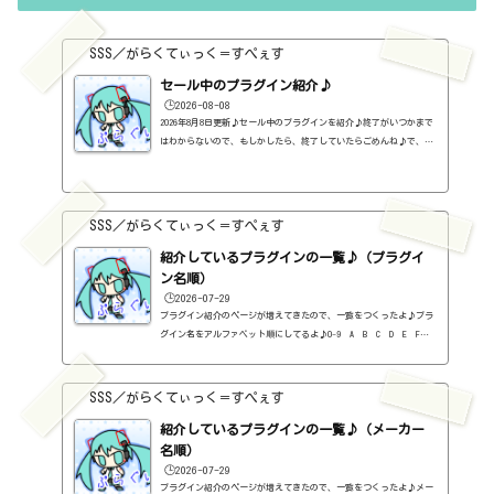
す。ちなみに、KOMPLETE STARTは無料です。入門編とでも言うような
のがKOMPLETE SELECT。とはいえ、価格は高価。入門編というより
は...
SSS／がらくてぃっく＝すぺぇす
セール中のプラグイン紹介♪
🕒️2026-08-08
2026年8月8日更新♪セール中のプラグインを紹介♪終了がいつかまで
はわからないので、もしかしたら、終了していたらごめんね♪で、相
変わらず、セールを完全に把握しているわけじゃないので、ボクが知
った範囲だけになるので、あくまで参考まで。とりあえず、直近2か
月分だけ表示しておく予定です♪ちなみに、このブログで紹介してる
プラグインの一覧はこちら♪2026年8月追記日:2026-08-082B DELAYED
SSS／がらくてぃっく＝すぺぇす
CLASSIC（2B Played Music）定価：29.99ドル → 19.99ドル（本家さ
ま）2B REVERBED（2B Played Music）定価：29.99ドル → 19.99ド
紹介しているプラグインの一覧♪（プラグイ
ル（本家さ...
ン名順）
🕒️2026-07-29
プラグイン紹介のページが増えてきたので、一覧をつくったよ♪プラ
グイン名をアルファベット順にしてるよ♪0-9 A B C D E F G
H I J K L M N O P Q R S T U V W X Y Z #0-9
1176 Classic Limiter Collection（Universal Audio・コンプ・有
料）2B DELAYED CLASSIC（2B Played Music・ディレイ・有料）2B RE
SSS／がらくてぃっく＝すぺぇす
VERBED（2B Played Music・リバーブ・有料）2B Shaped Filter（2
紹介しているプラグインの一覧♪（メーカー
B Played Music・フィルタープラグイン・有料）3-Band EQ（Kilohe
arts・EQ・無料）40'S VERY OWN DRUMS（NATIVE INSTRUMENTS・ドラ
名順）
ム...
🕒️2026-07-29
プラグイン紹介のページが増えてきたので、一覧をつくったよ♪メー