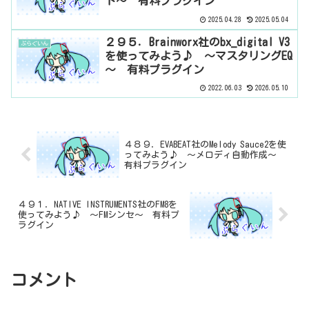
ト～ 有料プラグイン
2025.04.28
2025.05.04
２９５．Brainworx社のbx_digital V3
ぷらぐいん
を使ってみよう♪ ～マスタリングEQ
～ 有料プラグイン
2022.06.03
2026.05.10
４８９．EVABEAT社のMelody Sauce2を使
ってみよう♪ ～メロディ自動作成～
有料プラグイン
４９１．NATIVE INSTRUMENTS社のFM8を
使ってみよう♪ ～FMシンセ～ 有料プ
ラグイン
コメント