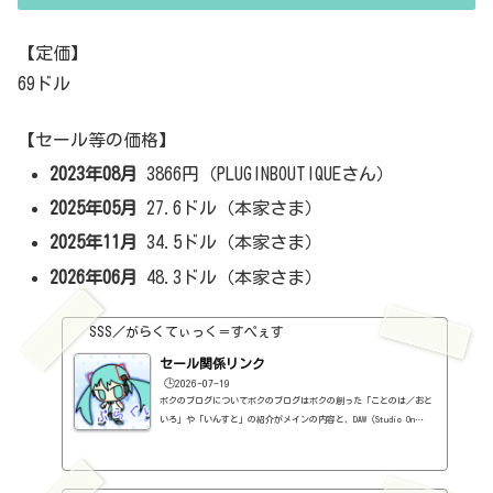
【定価】
69ドル
【セール等の価格】
2023年08月
3866円（PLUGINBOUTIQUEさん）
2025年05月
27.6ドル（本家さま）
2025年11月
34.5ドル（本家さま）
2026年06月
48.3ドル（本家さま）
SSS／がらくてぃっく＝すぺぇす
セール関係リンク
🕒️2026-07-19
ボクのブログについてボクのブログはボクの創った「ことのは／おと
いろ」や「いんすと」の紹介がメインの内容と、DAW（Studio On
e）、プラグインの使い方の紹介、作曲に関する情報がサブの内容
（サブ方がメインより人気ですけど・・・）となっています。つま
り、セール情報をメインとしたブログではありません。プラグインの