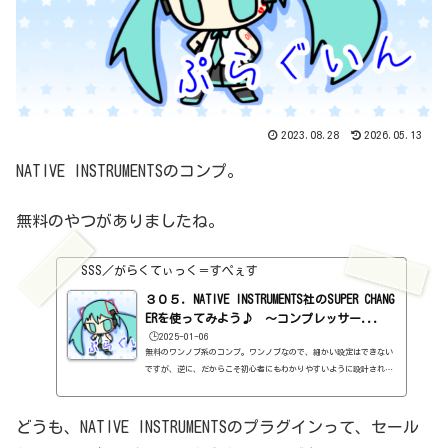
2023.08.28
2026.05.13
NATIVE INSTRUMENTSのコンプ。
無料のやつがありましたね。
SSS／がらくてぃっく＝すぺぇす
３０５．NATIVE INSTRUMENTS社のSUPER CHANG
ERを使ってみよう♪ ～コンプレッサー...
🕒️2025-01-06
無料のワンノブ系のコンプ。ワンノブなので、細かい設定はできない
ですが、逆に、だからこそ初心者にもわかりやすいように設計されて
います。ちゃんと理解した上で使えば、それなりにコンプをかけてく
れる。とりあえず挿すというのも一つの方法かと思われる。しかも、
ワンノブとは言え、実は、色々と機能もついていたりするし。基本情
どうも、NATIVE INSTRUMENTSのプラグインって、セール
報ダウンロードはこちら。https://www.native-instruments.com/j