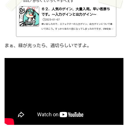
SSS／がらくてぃっく＝すぺぇす
６２．人気のゲイン、大量入荷。早い者勝ち
です。～入力ゲインと出力ゲイン～
🕒️2025-01-07
思い出したので、エフェクターの入力ゲイン、出力ゲインについて書
いておこう。すっかり当たり前になってしまったのですが、DTMを始め
たころに不思議に思っていたのが、このゲイン。ゲインって、音量じ
ゃないですか。音量って、ミキサーにあるじゃないですか。ミキサー
にあるのに、なんでエフェクターにさらにゲインがついているんだ？
まぁ、緑が光ったら、適切らしいですよ。
って。しかも、入力の方にもゲインがある。入力のゲインを上げて
も、出力のゲインを上げても、フェーダーを上げても、音量が上が
る。なら、フェーダーだけでいいじゃないか、と。ボクだけですかね
ぇ。...