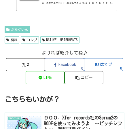
カー名をアルファベット順にしてるよ♪0-9 A B C D E F G
H I J K L M N O P Q R S T U V W X Y Z 0-912b
itzT30-GP（ピアノ音源・無料）2B Played Music2B DELAYED CLASSIC
（ディレイ・有料）2B REVERBED（リバーブ・有料）2B Shaped Filt
er（フィルタープラグイン・有料）QFX COLOR（フィルター・有料）Q
FX WAX（ローシェルフフィルター・有料）SLIMVERB（リバーブ・有
ぷらぐいん
料）510KSEQUND（シーケンサー・有料）99SOUNDSCLAP MACHINE（クラ
ップ...
有料
コンプ
NATIVE INSTRUMENTS
よければ紹介してね♪
X
Facebook
はてブ
0
0
LINE
コピー
こちらもいかが？
９００．Xfer records社のSerum2の
ぷらぐいん
BODEを使ってみよう♪ ～ピッチシフ