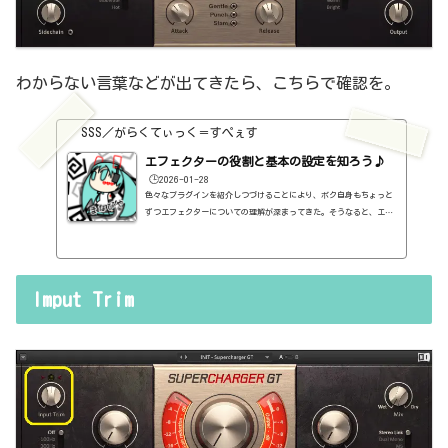
わからない言葉などが出てきたら、こちらで確認を。
SSS／がらくてぃっく＝すぺぇす
エフェクターの役割と基本の設定を知ろう♪
🕒️2026-01-28
色々なプラグインを紹介しつづけることにより、ボク自身もちょっと
ずつエフェクターについての理解が深まってきた。そうなると、エフ
ェクターの基本的なつまみも覚えてくるわけです。例えば、コンプの
thresholdやratioとかEQのfreqとかQとか。そうなると、自分で理解
していることの説明が、どうしても雑になってしまうんですよね。th
resholdはスレッショルドですよね、なんて。また、各エフェクター
Imput Trim
で基本的なつまみに関する説明を毎回書くのも、それはそれで面倒く
さい、・・・情報過多で、見にくいですよね。ということで、基本的
な...