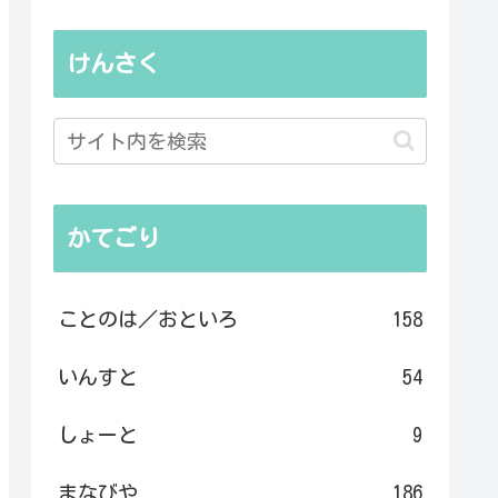
けんさく
かてごり
ことのは／おといろ
158
いんすと
54
しょーと
9
まなびや
186