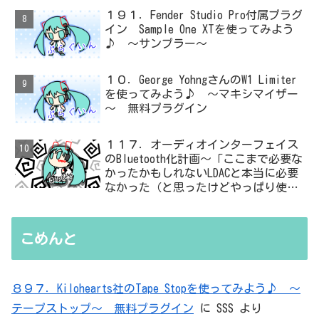
１９１．Fender Studio Pro付属プラグ
イン Sample One XTを使ってみよう
♪ ～サンプラー～
１０．George YohngさんのW1 Limiter
を使ってみよう♪ ～マキシマイザー
～ 無料プラグイン
１１７．オーディオインターフェイス
のBluetooth化計画～「ここまで必要な
かったかもしれないLDACと本当に必要
なかった（と思ったけどやっぱり使っ
た）ADC・・・」と思ったら、結局、
無駄を重ねた結論はシンプルだった
こめんと
８９７．Kilohearts社のTape Stopを使ってみよう♪ ～
テープストップ～ 無料プラグイン
に
SSS
より