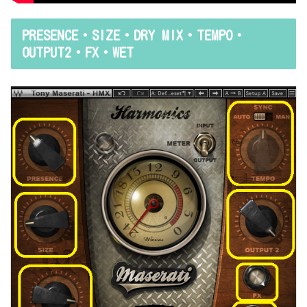
PRESENCE・SIZE・DRY MIX・TEMPO・
OUTPUT2・FX・WET