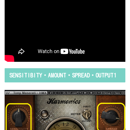
SENSITIBITY・AMOUNT・SPREAD・OUTPUT1