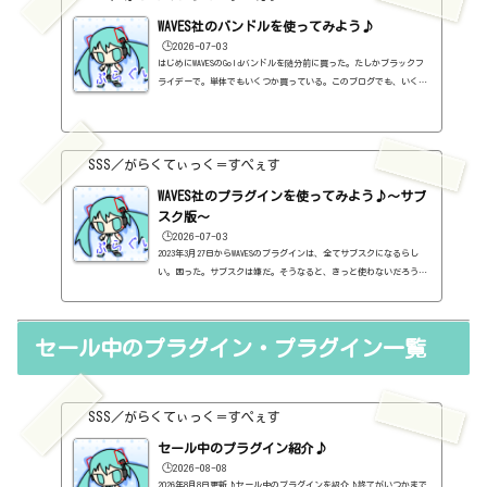
WAVES社のバンドルを使ってみよう♪
🕒️2026-07-03
はじめにWAVESのGoldバンドルを随分前に買った。たしかブラックフ
ライデーで。単体でもいくつか買っている。このブログでも、いくつ
か紹介している。全部は紹介していないけど、一覧を作っておこうと
思う。さて、WAVES社のプラグインは、初心者がまず検討するのでは
ないだろうか。なぜなら、超有名だから。ボクも「とりあえずGoldが
あればいい」みたいなものを読んで、そんなものなのかなぁと思って
SSS／がらくてぃっく＝すぺぇす
買った。まったくわからないまま。で、結論から言えば、ずっと使っ
ているものもあれば、全然使っていないものもあるのだけど、たしか
WAVES社のプラグインを使ってみよう♪～サブ
に...
スク版～
🕒️2026-07-03
2023年3月27日からWAVESのプラグインは、全てサブスクになるらし
い。困った。サブスクは嫌だ。そうなると、きっと使わないだろうと
思う。とりあえず、今、持っているプラグインは使えそうだ。だが、
OSとかがバージョンアップしていって、対応不可となると、使えなく
なる。困った。はぁ、GOLDとか無くなるんですね。ちょっと寂しい。
セール中のプラグイン・プラグイン一覧
（追記）2日後にまさかの一本化を止めるという通知。販売も行われ
るらしい。販売版はこちら。https://sss-music.xyz/2021/11/13/wa
ves%e7%a4%be%e3%81%ae%e3%83%90%e3%83%b3%e3%83%89%e3%83%
ab%e3%82%92%...
SSS／がらくてぃっく＝すぺぇす
セール中のプラグイン紹介♪
🕒️2026-08-08
2026年8月8日更新♪セール中のプラグインを紹介♪終了がいつかまで