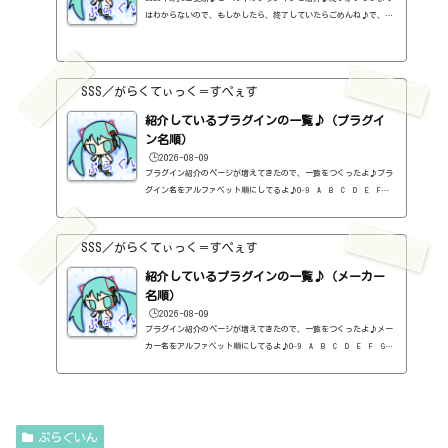
はわからないので、もしかしたら、終了していたらごめんね♪で、相
変わらず、セールを完全に把握しているわけじゃないので、ボクが知
った範囲だけになるので、あくまで参考まで。とりあえず、直近2か
月分だけ表示しておく予定です♪ちなみに、このブログで紹介してる
プラグインの一覧はこちら♪2026年8月追記日:2026-08-082B DELAYED
SSS／がらくてぃっく＝すぺぇす
CLASSIC（2B Played Music）定価：29.99ドル → 19.99ドル（本家さ
ま）2B REVERBED（2B Played Music）定価：29.99ドル → 19.99ド
紹介しているプラグインの一覧♪（プラグイ
ル（本家さ...
ン名順）
🕒️2026-08-09
プラグイン紹介のページが増えてきたので、一覧をつくったよ♪プラ
グイン名をアルファベット順にしてるよ♪0-9 A B C D E F G
H I J K L M N O P Q R S T U V W X Y Z #0-9
1176 Classic Limiter Collection（Universal Audio・コンプ・有
料）2B DELAYED CLASSIC（2B Played Music・ディレイ・有料）2B RE
SSS／がらくてぃっく＝すぺぇす
VERBED（2B Played Music・リバーブ・有料）2B Shaped Filter（2
紹介しているプラグインの一覧♪（メーカー
B Played Music・フィルタープラグイン・有料）3-Band EQ（Kilohe
arts・EQ・無料）40'S VERY OWN DRUMS（NATIVE INSTRUMENTS・ドラ
名順）
ム...
🕒️2026-08-09
プラグイン紹介のページが増えてきたので、一覧をつくったよ♪メー
カー名をアルファベット順にしてるよ♪0-9 A B C D E F G
H I J K L M N O P Q R S T U V W X Y Z 0-912b
itzT30-GP（ピアノ音源・無料）2B Played Music2B DELAYED CLASSIC
（ディレイ・有料）2B REVERBED（リバーブ・有料）2B Shaped Filt
er（フィルタープラグイン・有料）QFX COLOR（フィルター・有料）Q
FX WAX（ローシェルフフィルター・有料）SLIMVERB（リバーブ・有
ぷらぐいん
料）510KSEQUND（シーケンサー・有料）99SOUNDSCLAP MACHINE（クラ