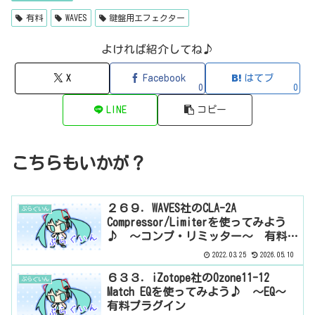
ップ...
有料
WAVES
鍵盤用エフェクター
よければ紹介してね♪
X
Facebook
はてブ
0
0
LINE
コピー
こちらもいかが？
２６９．WAVES社のCLA-2A
ぷらぐいん
Compressor/Limiterを使ってみよう
♪ ～コンプ・リミッター～ 有料プ
ラグイン
2022.03.25
2026.05.10
６３３．iZotope社のOzone11-12
ぷらぐいん
Match EQを使ってみよう♪ ～EQ～
有料プラグイン