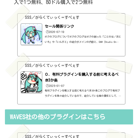
入で1つ無料、80ドル購入で2つ無料
SSS／がらくてぃっく＝すぺぇす
セール関係リンク
🕒️2026-07-19
ボクのブログについてボクのブログはボクの創った「ことのは／おと
いろ」や「いんすと」の紹介がメインの内容と、DAW（Studio On
e）、プラグインの使い方の紹介、作曲に関する情報がサブの内容
（サブ方がメインより人気ですけど・・・）となっています。つま
り、セール情報をメインとしたブログではありません。プラグインの
紹介に関して、購入の参考にしてもらうために、セール価格などを記
SSS／がらくてぃっく＝すぺぇす
録はしていますし、セールしているプラグインはブログの最初の方に
表示するように（編集したら、自動的に最初の方に表示されてるだけ
０．有料プラグインを購入する前に考えるべ
ですが・・...
き3か条
🕒️2025-01-07
有料プラグインを購入する前に考えるべき3か条このブログで有料プ
ラグインを色々紹介しているので、紹介している者の責任として、有
料プラグインを購入する前に考えるべき3か条を書いておこうと思い
ます。１．無料プラグインではダメか？今持っているものではダメ
か？このブログでは無料プラグインも紹介しています。無料プラグイ
WAVES社の他のプラグインはこちら
ンの中には、なぜ、これが無料なんだろう？と驚くような性能のもの
もたくさんあります。欲しいと思った有料プラグインがあったら、ま
ずは無料プラグインを調べてみましょう。有料と同じぐらいの性能の
もの...
SSS／がらくてぃっく＝すぺぇす