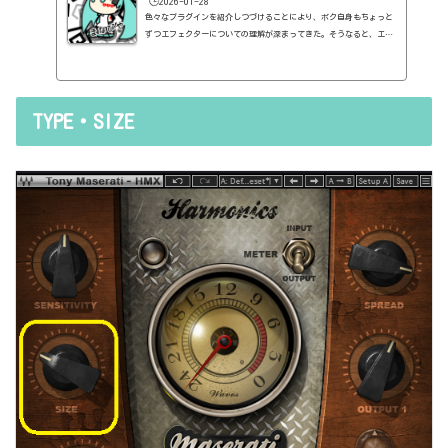
🕒️2026-01-28
色々なプラグインを紹介しつづけることにより、ボク自身もちょっと
ずつエフェクターについての理解が深まってきた。そうなると、エフ
ェクターの基本的なつまみも覚えてくるわけです。例えば、コンプの
thresholdやratioとかEQのfreqとかQとか。そうなると、自分で理解
していることの説明が、どうしても雑になってしまうんですよね。th
resholdはスレッショルドですよね、なんて。また、各エフェクター
TYPE・SIZE
で基本的なつまみに関する説明を毎回書くのも、それはそれで面倒く
さい、・・・情報過多で、見にくいですよね。ということで、基本的
な...