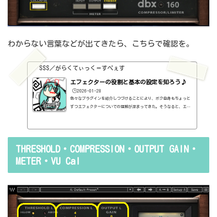
わからない言葉などが出てきたら、こちらで確認を。
SSS／がらくてぃっく＝すぺぇす
エフェクターの役割と基本の設定を知ろう♪
🕒️2026-01-28
色々なプラグインを紹介しつづけることにより、ボク自身もちょっと
ずつエフェクターについての理解が深まってきた。そうなると、エフ
ェクターの基本的なつまみも覚えてくるわけです。例えば、コンプの
thresholdやratioとかEQのfreqとかQとか。そうなると、自分で理解
していることの説明が、どうしても雑になってしまうんですよね。th
resholdはスレッショルドですよね、なんて。また、各エフェクター
THRESHOLD・COMPRESSION・OUTPUT GAIN・
で基本的なつまみに関する説明を毎回書くのも、それはそれで面倒く
さい、・・・情報過多で、見にくいですよね。ということで、基本的
METER・VU Cal
な...