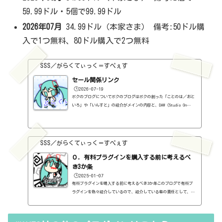
59.99ドル・5個で99.99ドル
2026年07月
34.99ドル（本家さま） 備考:50ドル購
入で1つ無料、80ドル購入で2つ無料
SSS／がらくてぃっく＝すぺぇす
セール関係リンク
🕒️2026-07-19
ボクのブログについてボクのブログはボクの創った「ことのは／おと
いろ」や「いんすと」の紹介がメインの内容と、DAW（Studio On
e）、プラグインの使い方の紹介、作曲に関する情報がサブの内容
（サブ方がメインより人気ですけど・・・）となっています。つま
り、セール情報をメインとしたブログではありません。プラグインの
紹介に関して、購入の参考にしてもらうために、セール価格などを記
SSS／がらくてぃっく＝すぺぇす
録はしていますし、セールしているプラグインはブログの最初の方に
表示するように（編集したら、自動的に最初の方に表示されてるだけ
０．有料プラグインを購入する前に考えるべ
ですが・・...
き3か条
🕒️2025-01-07
有料プラグインを購入する前に考えるべき3か条このブログで有料プ
ラグインを色々紹介しているので、紹介している者の責任として、有
料プラグインを購入する前に考えるべき3か条を書いておこうと思い
ます。１．無料プラグインではダメか？今持っているものではダメ
か？このブログでは無料プラグインも紹介しています。無料プラグイ