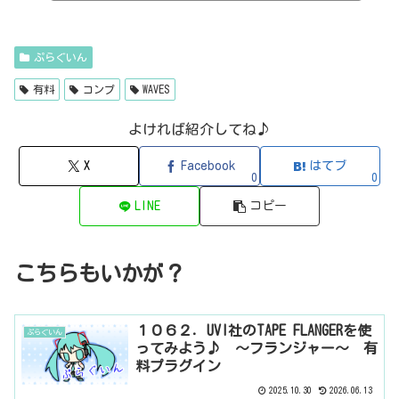
itzT30-GP（ピアノ音源・無料）2B Played Music2B DELAYED CLASSIC
（ディレイ・有料）2B REVERBED（リバーブ・有料）2B Shaped Filt
er（フィルタープラグイン・有料）QFX COLOR（フィルター・有料）Q
FX WAX（ローシェルフフィルター・有料）SLIMVERB（リバーブ・有
ぷらぐいん
料）510KSEQUND（シーケンサー・有料）99SOUNDSCLAP MACHINE（クラ
ップ...
有料
コンプ
WAVES
よければ紹介してね♪
X
Facebook
はてブ
0
0
LINE
コピー
こちらもいかが？
１０６２．UVI社のTAPE FLANGERを使
ぷらぐいん
ってみよう♪ ～フランジャー～ 有
料プラグイン
2025.10.30
2026.06.13