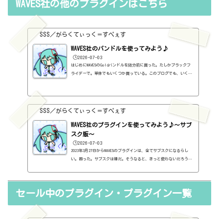
WAVES社の他のプラグインはこちら
ンの中には、なぜ、これが無料なんだろう？と驚くような性能のもの
もたくさんあります。欲しいと思った有料プラグインがあったら、ま
ずは無料プラグインを調べてみましょう。有料と同じぐらいの性能の
もの...
SSS／がらくてぃっく＝すぺぇす
WAVES社のバンドルを使ってみよう♪
🕒️2026-07-03
はじめにWAVESのGoldバンドルを随分前に買った。たしかブラックフ
ライデーで。単体でもいくつか買っている。このブログでも、いくつ
か紹介している。全部は紹介していないけど、一覧を作っておこうと
思う。さて、WAVES社のプラグインは、初心者がまず検討するのでは
ないだろうか。なぜなら、超有名だから。ボクも「とりあえずGoldが
あればいい」みたいなものを読んで、そんなものなのかなぁと思って
SSS／がらくてぃっく＝すぺぇす
買った。まったくわからないまま。で、結論から言えば、ずっと使っ
ているものもあれば、全然使っていないものもあるのだけど、たしか
WAVES社のプラグインを使ってみよう♪～サブ
に...
スク版～
🕒️2026-07-03
2023年3月27日からWAVESのプラグインは、全てサブスクになるらし
い。困った。サブスクは嫌だ。そうなると、きっと使わないだろうと
思う。とりあえず、今、持っているプラグインは使えそうだ。だが、
OSとかがバージョンアップしていって、対応不可となると、使えなく
なる。困った。はぁ、GOLDとか無くなるんですね。ちょっと寂しい。
セール中のプラグイン・プラグイン一覧
（追記）2日後にまさかの一本化を止めるという通知。販売も行われ
るらしい。販売版はこちら。https://sss-music.xyz/2021/11/13/wa
ves%e7%a4%be%e3%81%ae%e3%83%90%e3%83%b3%e3%83%89%e3%83%
ab%e3%82%92%...