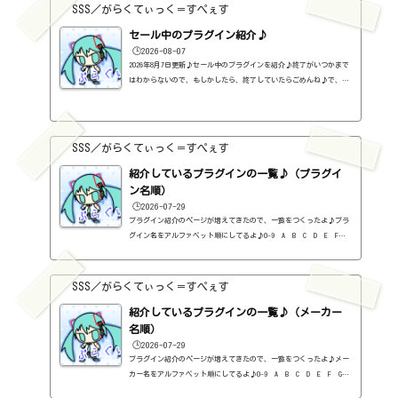
SSS／がらくてぃっく＝すぺぇす
セール中のプラグイン紹介♪
🕒️2026-08-07
2026年8月7日更新♪セール中のプラグインを紹介♪終了がいつかまで
はわからないので、もしかしたら、終了していたらごめんね♪で、相
変わらず、セールを完全に把握しているわけじゃないので、ボクが知
った範囲だけになるので、あくまで参考まで。とりあえず、直近2か
月分だけ表示しておく予定です♪ちなみに、このブログで紹介してる
プラグインの一覧はこちら♪2026年8月追記日:2026-08-07FINISHER BO
SSS／がらくてぃっく＝すぺぇす
OST（UJAM）定価：59ドル → 19ドル（本家さま）FINISHER DYNAMO（U
JAM）定価：59ドル → 9ドル（本家さま）FINISHER FLUXX（UJAM）定
紹介しているプラグインの一覧♪（プラグイ
価：59...
ン名順）
🕒️2026-07-29
プラグイン紹介のページが増えてきたので、一覧をつくったよ♪プラ
グイン名をアルファベット順にしてるよ♪0-9 A B C D E F G
H I J K L M N O P Q R S T U V W X Y Z #0-9
1176 Classic Limiter Collection（Universal Audio・コンプ・有
料）2B DELAYED CLASSIC（2B Played Music・ディレイ・有料）2B RE
SSS／がらくてぃっく＝すぺぇす
VERBED（2B Played Music・リバーブ・有料）2B Shaped Filter（2
紹介しているプラグインの一覧♪（メーカー
B Played Music・フィルタープラグイン・有料）3-Band EQ（Kilohe
arts・EQ・無料）40'S VERY OWN DRUMS（NATIVE INSTRUMENTS・ドラ
名順）
ム...
🕒️2026-07-29
プラグイン紹介のページが増えてきたので、一覧をつくったよ♪メー
カー名をアルファベット順にしてるよ♪0-9 A B C D E F G
H I J K L M N O P Q R S T U V W X Y Z 0-912b