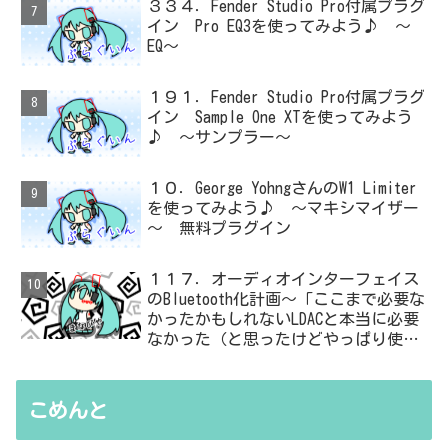
３３４．Fender Studio Pro付属プラグ
イン Pro EQ3を使ってみよう♪ ～
EQ～
１９１．Fender Studio Pro付属プラグ
イン Sample One XTを使ってみよう
♪ ～サンプラー～
１０．George YohngさんのW1 Limiter
を使ってみよう♪ ～マキシマイザー
～ 無料プラグイン
１１７．オーディオインターフェイス
のBluetooth化計画～「ここまで必要な
かったかもしれないLDACと本当に必要
なかった（と思ったけどやっぱり使っ
た）ADC・・・」と思ったら、結局、
無駄を重ねた結論はシンプルだった
こめんと