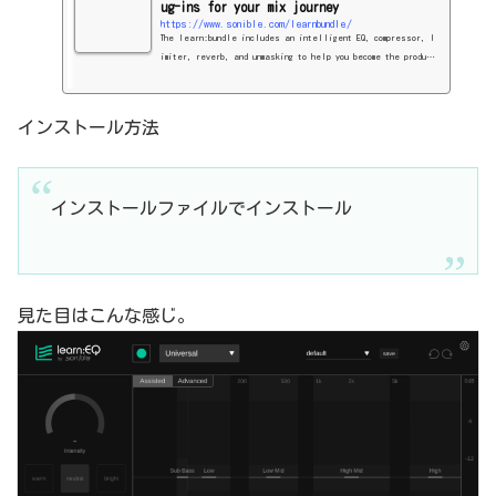
ug-ins for your mix journey
https://www.sonible.com/learnbundle/
The learn:bundle includes an intelligent EQ, compressor, l
imiter, reverb, and unmasking to help you become the produce
r you're meant to be.
インストール方法
インストールファイルでインストール
見た目はこんな感じ。