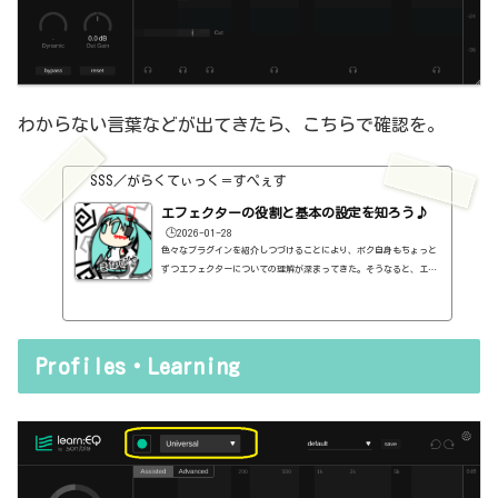
わからない言葉などが出てきたら、こちらで確認を。
SSS／がらくてぃっく＝すぺぇす
エフェクターの役割と基本の設定を知ろう♪
🕒️2026-01-28
色々なプラグインを紹介しつづけることにより、ボク自身もちょっと
ずつエフェクターについての理解が深まってきた。そうなると、エフ
ェクターの基本的なつまみも覚えてくるわけです。例えば、コンプの
thresholdやratioとかEQのfreqとかQとか。そうなると、自分で理解
していることの説明が、どうしても雑になってしまうんですよね。th
resholdはスレッショルドですよね、なんて。また、各エフェクター
Profiles・Learning
で基本的なつまみに関する説明を毎回書くのも、それはそれで面倒く
さい、・・・情報過多で、見にくいですよね。ということで、基本的
な...