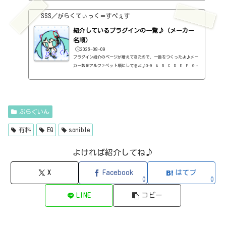
1176 Classic Limiter Collection（Universal Audio・コンプ・有
料）2B DELAYED CLASSIC（2B Played Music・ディレイ・有料）2B RE
SSS／がらくてぃっく＝すぺぇす
VERBED（2B Played Music・リバーブ・有料）2B Shaped Filter（2
紹介しているプラグインの一覧♪（メーカー
B Played Music・フィルタープラグイン・有料）3-Band EQ（Kilohe
arts・EQ・無料）40'S VERY OWN DRUMS（NATIVE INSTRUMENTS・ドラ
名順）
ム...
🕒️2026-08-09
プラグイン紹介のページが増えてきたので、一覧をつくったよ♪メー
カー名をアルファベット順にしてるよ♪0-9 A B C D E F G
H I J K L M N O P Q R S T U V W X Y Z 0-912b
itzT30-GP（ピアノ音源・無料）2B Played Music2B DELAYED CLASSIC
（ディレイ・有料）2B REVERBED（リバーブ・有料）2B Shaped Filt
er（フィルタープラグイン・有料）QFX COLOR（フィルター・有料）Q
FX WAX（ローシェルフフィルター・有料）SLIMVERB（リバーブ・有
ぷらぐいん
料）510KSEQUND（シーケンサー・有料）99SOUNDSCLAP MACHINE（クラ
ップ...
有料
EQ
sonible
よければ紹介してね♪
X
Facebook
はてブ
0
0
LINE
コピー