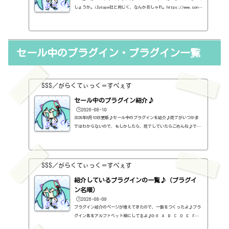
しょうか。iZotope社と同じく、なんかおしゃれ。https://www.sonib
le.com/sonible社のプラグイン一覧BALANCERhttps://sss-music.xy
z/2021/05/09/%ef%bc%99%ef%bc%95%ef%bc%8e%e7%84%a1%e6%96%9
9%e3%83%97%e3%83%a9%e3%82%b0%e3%82%a4%e3%83%b3%e3%80%80s
onible%e3%83%bbfocusrite%e7%a4%be%e3%81%aebalancer%e3%8
セール中のプラグイン・プラグイン一覧
2%92%e4%bd%bf%e3%81%a3%e3%81%a6%e3%81%bf/learn:comphttp
s://sss-music.xyz/2025/10/18/learncomp/learn:EQhttps://sss-
music.xyz/2025/10/19/learneq/le...
SSS／がらくてぃっく＝すぺぇす
セール中のプラグイン紹介♪
🕒️2026-08-10
2026年8月10日更新♪セール中のプラグインを紹介♪終了がいつかま
ではわからないので、もしかしたら、終了していたらごめんね♪で、
相変わらず、セールを完全に把握しているわけじゃないので、ボクが
知った範囲だけになるので、あくまで参考まで。とりあえず、直近2
か月分だけ表示しておく予定です♪ちなみに、このブログで紹介して
るプラグインの一覧はこちら♪2026年8月追記日:2026-08-10MODO MAX
SSS／がらくてぃっく＝すぺぇす
(Bass・Drum)（IK MULTIMEDIA）定価：299.99ユーロ → 69.99ドル（A
UDIO DELUXEさん）Total Studio 5 MAX（IK MULTIMEDIA）定価：599.9
紹介しているプラグインの一覧♪（プラグイ
9ユーロ...
ン名順）
🕒️2026-08-09
プラグイン紹介のページが増えてきたので、一覧をつくったよ♪プラ
グイン名をアルファベット順にしてるよ♪0-9 A B C D E F G
H I J K L M N O P Q R S T U V W X Y Z #0-9