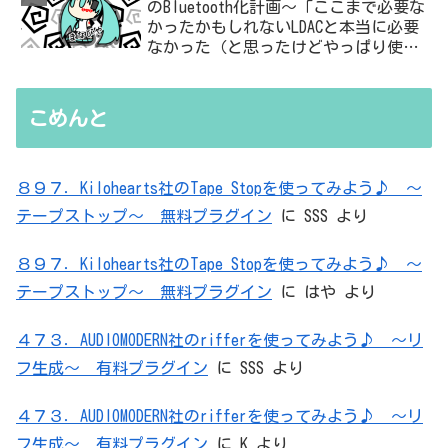
のBluetooth化計画～「ここまで必要な
かったかもしれないLDACと本当に必要
なかった（と思ったけどやっぱり使っ
た）ADC・・・」と思ったら、結局、
無駄を重ねた結論はシンプルだった
こめんと
８９７．Kilohearts社のTape Stopを使ってみよう♪ ～
テープストップ～ 無料プラグイン
に
SSS
より
８９７．Kilohearts社のTape Stopを使ってみよう♪ ～
テープストップ～ 無料プラグイン
に
はや
より
４７３．AUDIOMODERN社のrifferを使ってみよう♪ ～リ
フ生成～ 有料プラグイン
に
SSS
より
４７３．AUDIOMODERN社のrifferを使ってみよう♪ ～リ
フ生成～ 有料プラグイン
に
K
より