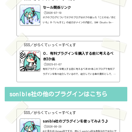
セール関係リンク
🕒️2026-07-19
ボクのブログについてボクのブログはボクの創った「ことのは／おと
いろ」や「いんすと」の紹介がメインの内容と、DAW（Studio On
e）、プラグインの使い方の紹介、作曲に関する情報がサブの内容
（サブ方がメインより人気ですけど・・・）となっています。つま
り、セール情報をメインとしたブログではありません。プラグインの
紹介に関して、購入の参考にしてもらうために、セール価格などを記
SSS／がらくてぃっく＝すぺぇす
録はしていますし、セールしているプラグインはブログの最初の方に
表示するように（編集したら、自動的に最初の方に表示されてるだけ
０．有料プラグインを購入する前に考えるべ
ですが・・...
き3か条
🕒️2025-01-07
有料プラグインを購入する前に考えるべき3か条このブログで有料プ
ラグインを色々紹介しているので、紹介している者の責任として、有
料プラグインを購入する前に考えるべき3か条を書いておこうと思い
ます。１．無料プラグインではダメか？今持っているものではダメ
か？このブログでは無料プラグインも紹介しています。無料プラグイ
sonible社の他のプラグインはこちら
ンの中には、なぜ、これが無料なんだろう？と驚くような性能のもの
もたくさんあります。欲しいと思った有料プラグインがあったら、ま
ずは無料プラグインを調べてみましょう。有料と同じぐらいの性能の
もの...
SSS／がらくてぃっく＝すぺぇす
sonible社のプラグインを使ってみよう♪
🕒️2026-06-29
AIと言えばiZotope社ですが、同じくsonible社も有名なのではないで