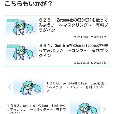
こちらもいかが？
６２５．iZotope社のOZONE11を使って
ぷらぐいん
みよう♪ ～マスタリング～ 有料プ
ラグイン
2024.03.03
2025.09.05
３３１．Sonible社のsmart:comp2を使
ぷらぐいん
ってみよう♪ ～コンプ～ 有料プラ
グイン
2022.09.28
2026.05.13
１０５０．sonible社のlearn:compを使っ
てみよう♪ ～コンプ～ 有料プラグイ
ン
１０５２．sonible社のlearn:limitを使
ってみよう♪ ～リミッター～ 有料プ
ラグイン