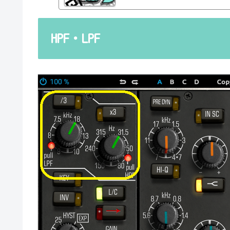
atioとかEQのfreqとかQとか。そうな
明が、どうしても雑になってしまうんですよね
ルドですよね、なんて。また、各エフェク
説明を毎回書くのも、それはそれで面倒く
HPF・LPF
くいですよね。ということで、基本的な...