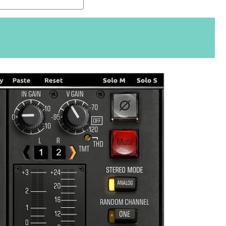
ると、自分で理解していることの説
。thresholdはスレッショ
ターで基本的なつまみに関する
さい、・・・情報過多で、見に