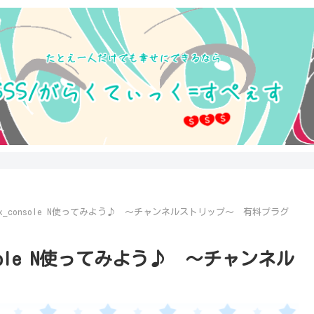
のbx_console N使ってみよう♪ ～チャンネルストリップ～ 有料プラグ
onsole N使ってみよう♪ ～チャンネル