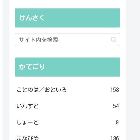
けんさく
かてごり
ことのは／おといろ
158
いんすと
54
しょーと
9
まなびや
186