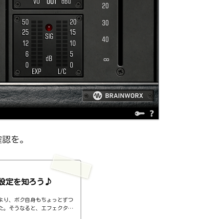
確認を。
設定を知ろう♪
より、ボク自身もちょっとずつ
た。そうなると、エフェクター
ば、コンプのthresholdやr