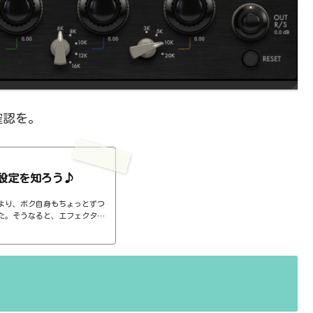
確認を。
設定を知ろう♪
より、ボク自身もちょっとずつ
た。そうなると、エフェクター
ば、コンプのthresholdやr
ると、自分で理解していることの説
。thresholdはスレッショ
ターで基本的なつまみに関する
さい、・・・情報過多で、見に