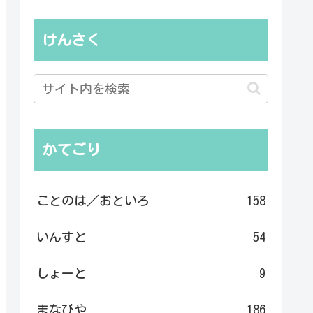
けんさく
かてごり
ことのは／おといろ
158
いんすと
54
しょーと
9
まなびや
186