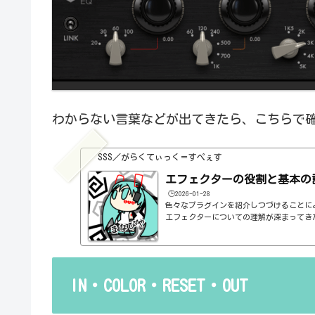
わからない言葉などが出てきたら、こちらで
SSS／がらくてぃっく＝すぺぇす
エフェクターの役割と基本の
🕒️2026-01-28
色々なプラグインを紹介しつづけることに
エフェクターについての理解が深まってき
の基本的なつまみも覚えてくるわけです。例え
atioとかEQのfreqとかQとか。そうな
明が、どうしても雑になってしまうんですよね
ルドですよね、なんて。また、各エフェク
説明を毎回書くのも、それはそれで面倒く
IN・COLOR・RESET・OUT
くいですよね。ということで、基本的な...