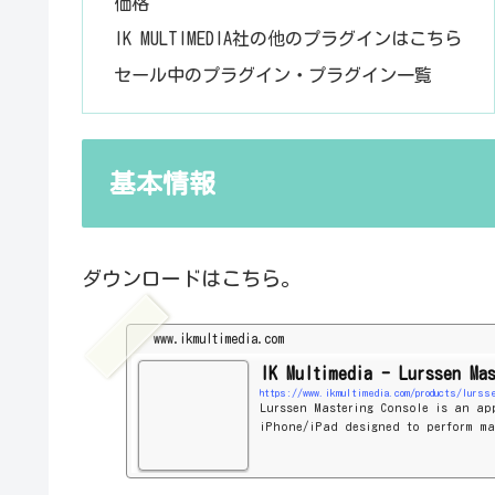
価格
IK MULTIMEDIA社の他のプラグインはこちら
セール中のプラグイン・プラグイン一覧
基本情報
ダウンロードはこちら。
www.ikmultimedia.com
IK Multimedia - Lurssen Ma
https://www.ikmultimedia.com/products/lurss
Lurssen Mastering Console is an ap
iPhone/iPad designed to perform ma
ng the process developed by Grammy
engineer Gavin Lurssen in his own 