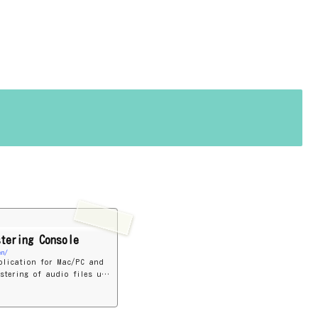
stering Console
en/
plication for Mac/PC and
stering of audio files usi
 Award winning mastering
studio.