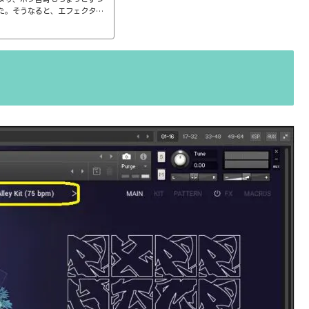
た。そうなると、エフェクター
ば、コンプのthresholdやr
ると、自分で理解していることの説
。thresholdはスレッショ
ターで基本的なつまみに関する
さい、・・・情報過多で、見に