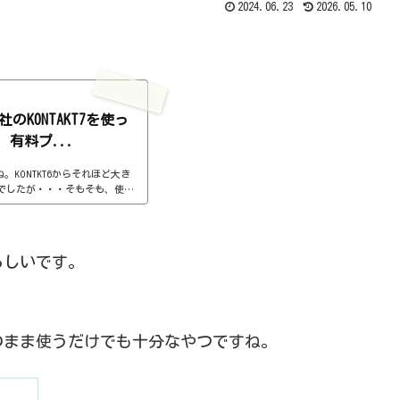
2024.06.23
2026.05.10
TS社のKONTAKT7を使っ
有料プ...
。KONTKT6からそれほど大き
でしたが・・・そもそも、使い
グインを立ち上げるためのものみ
eさんでセールしているから、これを
ete Select 10-14からの
 Selectを持っている人が、KO
たらしいです。
うので、セール価格とかは、もう
...
のまま使うだけでも十分なやつですね。