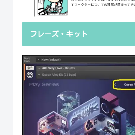
エフェクターについての理解が深まってき
の基本的なつまみも覚えてくるわけです。例え
atioとかEQのfreqとかQとか。そうな
明が、どうしても雑になってしまうんですよね
ルドですよね、なんて。また、各エフェク
説明を毎回書くのも、それはそれで面倒く
フレーズ・キット
くいですよね。ということで、基本的な...