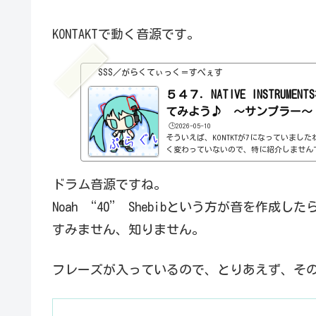
KONTAKTで動く音源です。
SSS／がらくてぃっく＝すぺぇす
５４７．NATIVE INSTRUMEN
てみよう♪ ～サンプラー～ 
🕒️2026-05-10
そういえば、KONTKTが7になっていましたね
く変わっていないので、特に紹介しません
方というよりも、KONTAKT上で音源プラ
たいなものですし。PluginBoutiqu
ドラム音源ですね。
機に紹介しようかと思って、よく見たら、Kompl
クロスグレードのセールだった。Komplete
Noah “40” Shebibという方が音を作成し
NTAKT7を単体で買うとかあるのか？と思
紹介しないけど。とりあえず、使い方は6の方
すみません、知りません。
フレーズが入っているので、とりあえず、そ