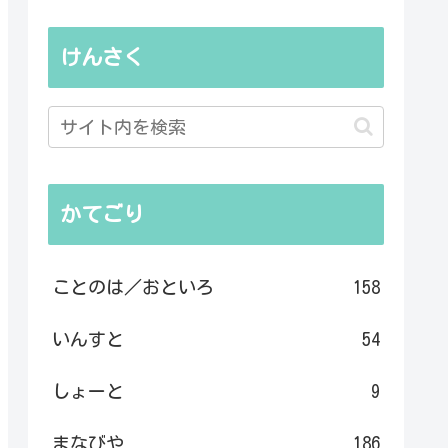
けんさく
かてごり
ことのは／おといろ
158
いんすと
54
しょーと
9
まなびや
186