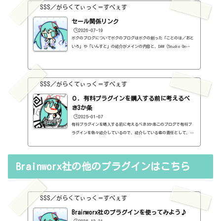
SSS／がらくてぃっく＝すぺぇす
セール関係リンク
🕒️2026-07-19
ボクのブログについてボクのブログはボクの創った「ことのは／おと
いろ」や「いんすと」の紹介がメインの内容と、DAW（Studio On
e）、プラグインの使い方の紹介、作曲に関する情報がサブの内容
（サブ方がメインより人気ですけど・・・）となっています。つま
り、セール情報をメインとしたブログではありません。プラグインの
紹介に関して、購入の参考にしてもらうために、セール価格などを記
SSS／がらくてぃっく＝すぺぇす
録はしていますし、セールしているプラグインはブログの最初の方に
表示するように（編集したら、自動的に最初の方に表示されてるだけ
０．有料プラグインを購入する前に考えるべ
ですが・・...
き3か条
🕒️2025-01-07
有料プラグインを購入する前に考えるべき3か条このブログで有料プ
ラグインを色々紹介しているので、紹介している者の責任として、有
料プラグインを購入する前に考えるべき3か条を書いておこうと思い
ます。１．無料プラグインではダメか？今持っているものではダメ
か？このブログでは無料プラグインも紹介しています。無料プラグイ
Brainworx社の他のプラグインはこちら
ンの中には、なぜ、これが無料なんだろう？と驚くような性能のもの
もたくさんあります。欲しいと思った有料プラグインがあったら、ま
ずは無料プラグインを調べてみましょう。有料と同じぐらいの性能の
もの...
SSS／がらくてぃっく＝すぺぇす
Brainworx社のプラグインを使ってみよう♪
🕒️2025-12-21