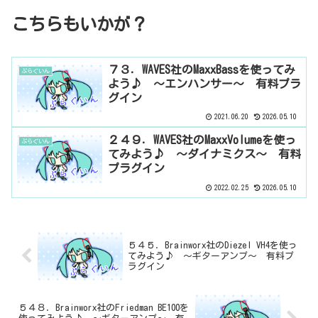
こちらもいかが？
７３．WAVES社のMaxxBassを使ってみ
ぷらぐいん
よう♪ ～エンハンサー～ 有料プラ
グイン
2021.06.20
2026.05.10
２４９．WAVES社のMaxxVolumeを使っ
ぷらぐいん
てみよう♪ ～ダイナミクス～ 有料
プラグイン
2022.02.25
2026.05.10
５４５．Brainworx社のDiezel VH4を使っ
てみよう♪ ～ギターアンプ～ 有料プ
ラグイン
５４８．Brainworx社のFriedman BE100を