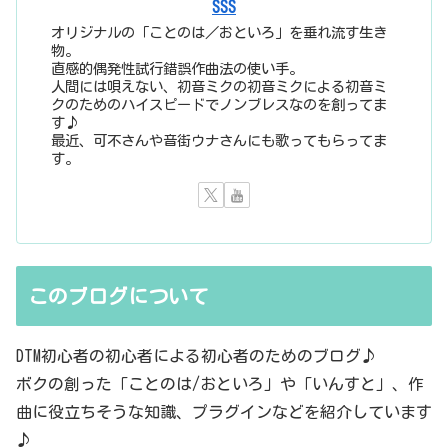
SSS
オリジナルの「ことのは／おといろ」を垂れ流す生き
物。
直感的偶発性試行錯誤作曲法の使い手。
人間には唄えない、初音ミクの初音ミクによる初音ミ
クのためのハイスピードでノンブレスなのを創ってま
す♪
最近、可不さんや音街ウナさんにも歌ってもらってま
す。
このブログについて
DTM初心者の初心者による初心者のためのブログ♪
ボクの創った「ことのは/おといろ」や「いんすと」、作
曲に役立ちそうな知識、プラグインなどを紹介しています
♪