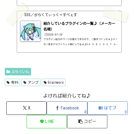
H I J K L M N O P Q R S T U V W X Y Z #0-9
1176 Classic Limiter Collection（Universal Audio・コンプ・有
料）2B DELAYED CLASSIC（2B Played Music・ディレイ・有料）2B RE
SSS／がらくてぃっく＝すぺぇす
VERBED（2B Played Music・リバーブ・有料）2B Shaped Filter（2
紹介しているプラグインの一覧♪（メーカー
B Played Music・フィルタープラグイン・有料）3-Band EQ（Kilohe
arts・EQ・無料）40'S VERY OWN DRUMS（NATIVE INSTRUMENTS・ドラ
名順）
ム...
🕒️2026-07-29
プラグイン紹介のページが増えてきたので、一覧をつくったよ♪メー
カー名をアルファベット順にしてるよ♪0-9 A B C D E F G
H I J K L M N O P Q R S T U V W X Y Z 0-912b
itzT30-GP（ピアノ音源・無料）2B Played Music2B DELAYED CLASSIC
（ディレイ・有料）2B REVERBED（リバーブ・有料）2B Shaped Filt
er（フィルタープラグイン・有料）QFX COLOR（フィルター・有料）Q
FX WAX（ローシェルフフィルター・有料）SLIMVERB（リバーブ・有
ぷらぐいん
料）510KSEQUND（シーケンサー・有料）99SOUNDSCLAP MACHINE（クラ
ップ...
有料
アンプ
brainworx
よければ紹介してね♪
X
Facebook
はてブ
0
0
LINE
コピー