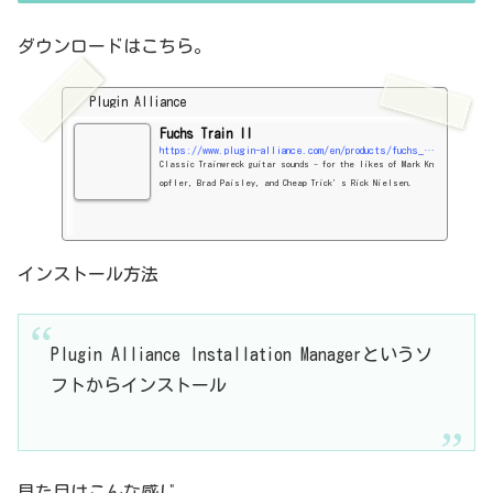
ダウンロードはこちら。
Plugin Alliance
Fuchs Train II
https://www.plugin-alliance.com/en/products/fuchs_train_ii.html
Classic Trainwreck guitar sounds - for the likes of Mark Kn
opfler, Brad Paisley, and Cheap Trick’s Rick Nielsen.
インストール方法
Plugin Alliance Installation Managerというソ
フトからインストール
見た目はこんな感じ。