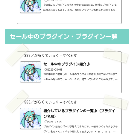
良き感じのプラグインの多いのがBrainworx社。無料のプラグインも
結構あったりします。また、有料のプラグインも何らかな形でもらえ
たり、頻繁にセールやっていたりします。だから、ボクはほとんど買
っていないんだけど、有料のプラグインもいくつか持っていたりす
る。Brainworx社のプラグインはbx_から始まるのが多いので、わかり
やすいですね（笑）他社の実機をモデリングしたプラグインはbx_じ
セール中のプラグイン・プラグイン一覧
ゃないですけど。https://brainworx.audio/あと、Brainworxのプラ
グインには特有の機能がついていることが多いです。https://sss-mu
sic.xy...
SSS／がらくてぃっく＝すぺぇす
セール中のプラグイン紹介♪
🕒️2026-08-08
2026年8月8日更新♪セール中のプラグインを紹介♪終了がいつかまで
はわからないので、もしかしたら、終了していたらごめんね♪で、相
変わらず、セールを完全に把握しているわけじゃないので、ボクが知
った範囲だけになるので、あくまで参考まで。とりあえず、直近2か
月分だけ表示しておく予定です♪ちなみに、このブログで紹介してる
プラグインの一覧はこちら♪2026年8月追記日:2026-08-08Energy Pan
SSS／がらくてぃっく＝すぺぇす
ner（Formula Audio）定価：99ドル → 49ドル（本家さま）FUSE COM
PRESSOR（MINIMAL AUDIO）定価：49ドル → 24.5ドル（本家さま）PUM
紹介しているプラグインの一覧♪（プラグイ
P（Thena...
ン名順）
🕒️2026-07-29
プラグイン紹介のページが増えてきたので、一覧をつくったよ♪プラ
グイン名をアルファベット順にしてるよ♪0-9 A B C D E F G