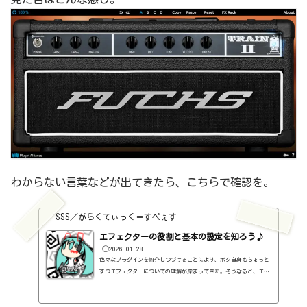
わからない言葉などが出てきたら、こちらで確認を。
SSS／がらくてぃっく＝すぺぇす
エフェクターの役割と基本の設定を知ろう♪
🕒️2026-01-28
色々なプラグインを紹介しつづけることにより、ボク自身もちょっと
ずつエフェクターについての理解が深まってきた。そうなると、エフ
ェクターの基本的なつまみも覚えてくるわけです。例えば、コンプの
thresholdやratioとかEQのfreqとかQとか。そうなると、自分で理解
していることの説明が、どうしても雑になってしまうんですよね。th