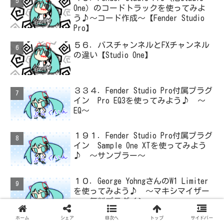
One）のコードトラックを使ってみよ
う♪～コード作成～【Fender Studio
Pro】
５６．バスチャンネルとFXチャンネル
の違い【Studio One】
３３４．Fender Studio Pro付属プラグ
イン Pro EQ3を使ってみよう♪ ～
EQ～
１９１．Fender Studio Pro付属プラグ
イン Sample One XTを使ってみよう
♪ ～サンプラー～
１０．George YohngさんのW1 Limiter
を使ってみよう♪ ～マキシマイザー
～ 無料プラグイン
ホーム
シェア
目次へ
トップ
サイドバー