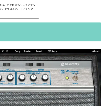
より、ボク自身もちょっとずつ
た。そうなると、エフェクター
ば、コンプのthresholdやr
ると、自分で理解していることの説
。thresholdはスレッショ
ターで基本的なつまみに関する
さい、・・・情報過多で、見に