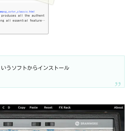
/ampeg_svtvr_classic.html
 produces all the authent
ing all essential features
Managerというソフトからインストール