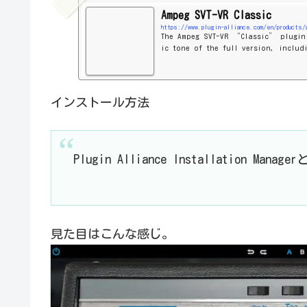
Ampeg SVT-VR Classic
https://www.plugin-alliance.com/en/products
The Ampeg SVT-VR “Classic” plugin
ic tone of the full version, includ
for incredible ease of use.
インストール方法
Plugin Alliance Installation 
見た目はこんな感じ。