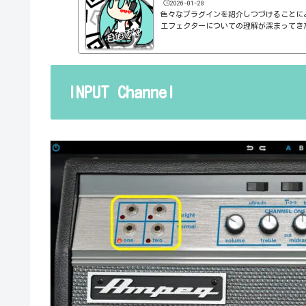
🕒️2026-01-28
色々なプラグインを紹介しつづけることに
エフェクターについての理解が深まってき
の基本的なつまみも覚えてくるわけです。例え
atioとかEQのfreqとかQとか。そうな
明が、どうしても雑になってしまうんですよね
ルドですよね、なんて。また、各エフェク
説明を毎回書くのも、それはそれで面倒く
INPUT Channel
くいですよね。ということで、基本的な...