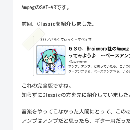
AmpegのSVT-VRです。
前回、Classicを紹介しました。
SSS／がらくてぃっく＝すぺぇす
５３９．Brainworx社のAmpeg 
ってみよう♪ ～ベースアンプ
🕒️2026-05-10
アンプ、アンプ、と思っていたら、こいつ
ターアンプやら、ベースアンプやら、いろい
gのSVT-VRという実機があるらしいです
のですが、たぶん、このClassicというの
これの完全版ですね。
です。基本情報ダウンロードはこちら。https://
com/en/products/ampeg_svtvr_cla
知らずにClassicの方を先に紹介していました
n Alliance Installation Man
目はこんな感じ。わからない言葉などが出て
音楽をやってこなかった人間にとって、この
アンプはアンプだと思ったら、ギター用だっ