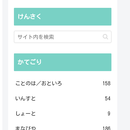
けんさく
かてごり
ことのは／おといろ
158
いんすと
54
しょーと
9
まなびや
186