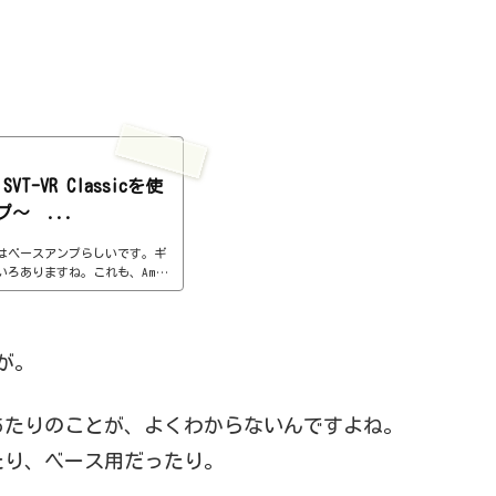
SVT-VR Classicを使
～ ...
はベースアンプらしいです。ギ
ろありますね。これも、Ampe
ね。ボクもは正確にはわからない
は、SVT-VRの機能制限版のよう
www.plugin-alliance.
ssic.htmlインストール方法Plugi
が。
agerというソフトからインストール見た
きたら...
あたりのことが、よくわからないんですよね。
たり、ベース用だったり。