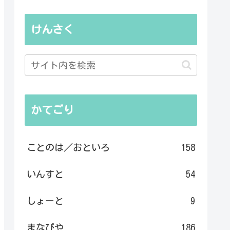
けんさく
かてごり
ことのは／おといろ
158
いんすと
54
しょーと
9
まなびや
186