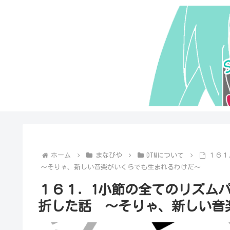
ホーム
まなびや
DTMについて
１６１
～そりゃ、新しい音楽がいくらでも生まれるわけだ～
１６１．1小節の全てのリズム
折した話 ～そりゃ、新しい音