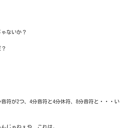
じゃないか？
だ？
分音符が2つ、4分音符と4分休符、8分音符と・・・い
もんじゃねぇや、これは。