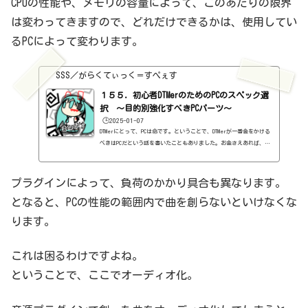
CPUの性能や、メモリの容量によって、このあたりの限界
は変わってきますので、どれだけできるかは、使用してい
るPCによって変わります。
SSS／がらくてぃっく＝すぺぇす
１５５．初心者DTMerのためのPCのスペック選
択 ～目的別強化すべきPCパーツ～
🕒️2025-01-07
DTMerにとって、PCは命です。ということで、DTMerが一番金をかける
べきはPCだという話を書いたこともありました。お金さえあれば、CP
Uもメモリもストレージも、全て最高峰のものを選べばそれでOKで
す。何十万、何百万かかろうとも、快適にDTMを行うためなら、いいじ
ゃないか。・・・なんて言えるのは、よほどのお金持ちなわけです。
プラグインによって、負荷のかかり具合も異なります。
となると、何かを選び、何かを捨てるしかなくなるわけですよね。じ
となると、PCの性能の範囲内で曲を創らないといけなくな
ゃあ、何を選び、何を捨てるのか、っていうのが、結構重要になって
きます。快適にDTMをするために、ありったけのお金を使って、バージ
ります。
ョ...
これは困るわけですよね。
ということで、ここでオーディオ化。