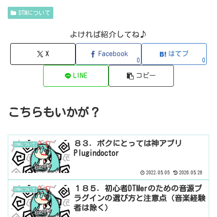
DTMについて
よければ紹介してね♪
X
Facebook
はてブ
0
0
LINE
コピー
こちらもいかが？
８３．ボクにとっては神アプリ
DTMについて
Plugindoctor
2022.05.05
2026.05.26
１８５．初心者DTMerのための音源プ
DTMについて
ラグインの選び方と注意点（音楽経験
者は除く）