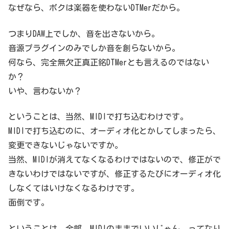
す。ところが、PCの性能を上げたところで、限界というのがありまし
なぜなら、ボクは楽器を使わないDTMerだから。
て。ま...
つまりDAW上でしか、音を出さないから。
音源プラグインのみでしか音を創らないから。
何なら、完全無欠正真正銘DTMerとも言えるのではない
か？
いや、言わないか？
ということは、当然、MIDIで打ち込むわけです。
MIDIで打ち込むのに、オーディオ化とかしてしまったら、
変更できないじゃないですか。
当然、MIDIが消えてなくなるわけではないので、修正がで
きないわけではないですが、修正するたびにオーディオ化
しなくてはいけなくなるわけです。
面倒です。
ということは、全部、MIDIのままでいいじゃん、ってなり