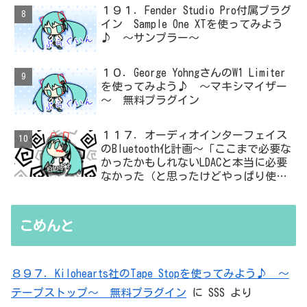
１９１．Fender Studio Pro付属プラグ
イン Sample One XTを使ってみよう
♪ ～サンプラー～
１０．George YohngさんのW1 Limiter
を使ってみよう♪ ～マキシマイザー
～ 無料プラグイン
１１７．オーディオインターフェイス
のBluetooth化計画～「ここまで必要な
かったかもしれないLDACと本当に必要
なかった（と思ったけどやっぱり使っ
た）ADC・・・」と思ったら、結局、
無駄を重ねた結論はシンプルだった
こめんと
８９７．Kilohearts社のTape Stopを使ってみよう♪ ～
テープストップ～ 無料プラグイン
に
SSS
より