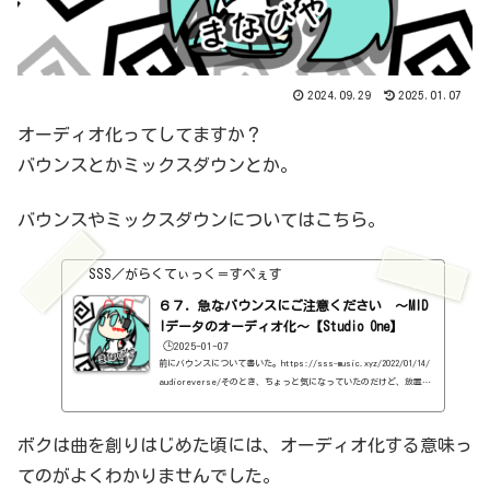
2024.09.29
2025.01.07
オーディオ化ってしてますか？
バウンスとかミックスダウンとか。
バウンスやミックスダウンについてはこちら。
SSS／がらくてぃっく＝すぺぇす
６７．急なバウンスにご注意ください ～MID
Iデータのオーディオ化～【Studio One】
🕒️2025-01-07
前にバウンスについて書いた。https://sss-music.xyz/2022/01/14/
audioreverse/そのとき、ちょっと気になっていたのだけど、放置し
ていた問題について。そもそも、なぜオーディオ化するかというと、
プラグインって、モノによっては、すごくCPUに負荷がかかるんで
す。そんなものを、複数立ち上げて、ずっと曲を創り続けると、PCの
ボクは曲を創りはじめた頃には、オーディオ化する意味っ
方がギブアップするわけです。とは言え、必要だから立ち上げている
てのがよくわかりませんでした。
わけで、じゃぁ、PCの性能をあげるしかないのか、という話になりま