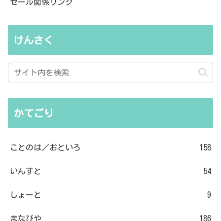
セール関係リンク
けんさく
かてごり
ことのは／おといろ
158
いんすと
54
しょーと
9
まなびや
186