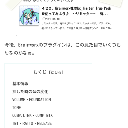
SSS／がらくてぃっく＝すぺぇす
４２０．Brainworx社のbx_limiter True Peak
を使ってみよう♪ ～リミッター～ 有...
🕒️2026-05-10
リミッターです。見た目がかっこいいリミッターです。どうしても、
使いたくなってしまう、この見た目♪基本情報ダウンロードはこち
ら。https://www.plugin-alliance.com/en/products/bx_limiter_t
rue_peak.htmlインストール方法Plugin Alliance Installation M
anagerというソフトからインストール見た目はこんな感じ。わからな
今後、Brainworxのプラグインは、この見た目でいくつも
い言葉などが出てきたら、こちらで確認を。https://sss-music.xy
りなのかなぁ。
z/2022/02/03/pluguin/GAIN・CEILING・LINKリミッターなんて、基
本、ここだけわかればいいんじゃないかと思われる、GAINとCEILING。
ただただGAIN...
もくじ
基本情報
挿した時の音の変化
VOLUME・FOUNDATION
TONE
COMP.LINK・COMP MIX
TMT・RATIO・RELEASE