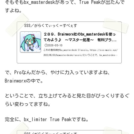
そもそもbx_masterdeskがあって、True Peakが出たんで
すよね。
SSS／がらくてぃっく＝すぺぇす
２８９．Brainworx社のbx_masterdeskを使っ
てみよう♪ ～マスター処理～ 有料プラ...
🕒️2026-05-10
これの無料版がbx_masterdesk Classic。https://sss-music.xyz/
2022/05/03/bcmasterdeskclassic/ということで、bx_masterdesk
Classicで説明したことは省略。だから、ここで紹介する機能まで、
別にいらないという場合は、Classicで良いかと。基本情報ダウンロ
ードはこちら。https://www.plugin-alliance.com/en/products/bx
で、Proなんだから、やけに力入っていますよね、
_masterdesk.htmlインストール方法Plugin Alliance Installatio
Brainworxの中で。
n Managerというソフトからインストール見た目はこんな感じ。わか
らない言葉などが出てきたら、こちらで確認を。https://sss-musi
c.xyz/2022/02/03/...
ということで、立ち上げてみると見た目がびっくりするぐ
らい変わってますね。
完全に、bx_limiter True Peakですね。