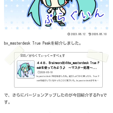
2023.06.12
2026.05.10
bx_masterdesk True Peakを紹介しました。
SSS／がらくてぃっく＝すぺぇす
４４８．Brainworx社のbx_masterdesk True P
eakを使ってみよう♪ ～マスター処理～...
🕒️2026-05-10
bx_masterdesk PROが出ましたね。紹介しようかと思ったら、True P
eakを紹介していなかったことに気づいた。bx_masterdeskがそもそ
もの始まりですね。https://sss-music.xyz/2022/05/19/bxmasterde
sk/で、無料版がbx_masterdesk Classic。https://sss-music.xy
z/2022/05/03/bcmasterdeskclassic/で、このTrue Peakが出て、Pr
で、さらにバージョンアップしたのが今回紹介するProで
oが出たということで。やけに、力が入っていますね、このmasterde
す。
skシリーズ。基本情報ダウンロードはこちら。https://www.plugin-
alliance.com/en/products/bx_masterdesk_true_peak.htmlインス
トール方法Plugin...