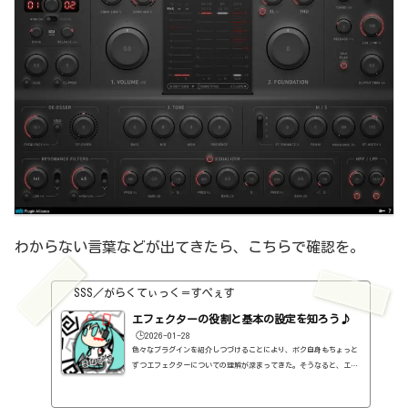
わからない言葉などが出てきたら、こちらで確認を。
SSS／がらくてぃっく＝すぺぇす
エフェクターの役割と基本の設定を知ろう♪
🕒️2026-01-28
色々なプラグインを紹介しつづけることにより、ボク自身もちょっと
ずつエフェクターについての理解が深まってきた。そうなると、エフ
ェクターの基本的なつまみも覚えてくるわけです。例えば、コンプの
thresholdやratioとかEQのfreqとかQとか。そうなると、自分で理解