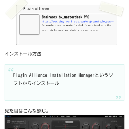
Plugin Alliance
Brainworx bx_masterdesk PRO
https://www.plugin-alliance.com/en/products/bx_masterdesk_pro.html
The complete analog mastering desk is more tweakable than
ever… while remaining shockingly easy to use.
インストール方法
Plugin Alliance Installation Managerというソ
フトからインストール
見た目はこんな感じ。