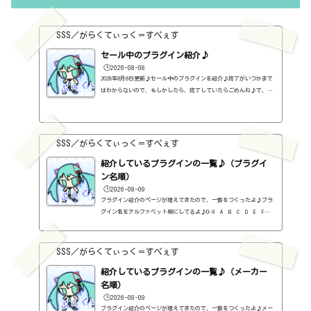
るらしい。販売版はこちら。https://sss-music.xyz/2021/11/13/wa
ves%e7%a4%be%e3%81%ae%e3%83%90%e3%83%b3%e3%83%89%e3%83%
ab%e3%82%92%...
SSS／がらくてぃっく＝すぺぇす
セール中のプラグイン紹介♪
🕒️2026-08-08
2026年8月8日更新♪セール中のプラグインを紹介♪終了がいつかまで
はわからないので、もしかしたら、終了していたらごめんね♪で、相
変わらず、セールを完全に把握しているわけじゃないので、ボクが知
った範囲だけになるので、あくまで参考まで。とりあえず、直近2か
月分だけ表示しておく予定です♪ちなみに、このブログで紹介してる
プラグインの一覧はこちら♪2026年8月追記日:2026-08-082B DELAYED
SSS／がらくてぃっく＝すぺぇす
CLASSIC（2B Played Music）定価：29.99ドル → 19.99ドル（本家さ
ま）2B REVERBED（2B Played Music）定価：29.99ドル → 19.99ド
紹介しているプラグインの一覧♪（プラグイ
ル（本家さ...
ン名順）
🕒️2026-08-09
プラグイン紹介のページが増えてきたので、一覧をつくったよ♪プラ
グイン名をアルファベット順にしてるよ♪0-9 A B C D E F G
H I J K L M N O P Q R S T U V W X Y Z #0-9
1176 Classic Limiter Collection（Universal Audio・コンプ・有
料）2B DELAYED CLASSIC（2B Played Music・ディレイ・有料）2B RE
SSS／がらくてぃっく＝すぺぇす
VERBED（2B Played Music・リバーブ・有料）2B Shaped Filter（2
紹介しているプラグインの一覧♪（メーカー
B Played Music・フィルタープラグイン・有料）3-Band EQ（Kilohe
arts・EQ・無料）40'S VERY OWN DRUMS（NATIVE INSTRUMENTS・ドラ
名順）
ム...
🕒️2026-08-09
プラグイン紹介のページが増えてきたので、一覧をつくったよ♪メー