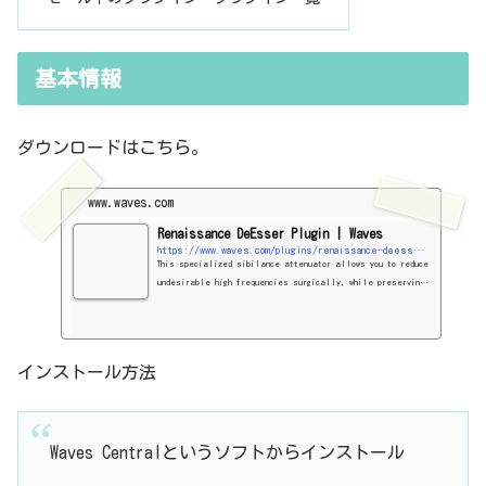
基本情報
ダウンロードはこちら。
www.waves.com
Renaissance DeEsser Plugin | Waves
https://www.waves.com/plugins/renaissance-deesser#image
This specialized sibilance attenuator allows you to reduce
undesirable high frequencies surgically, while preserving
the sparkle and musicality of the source.
インストール方法
Waves Centralというソフトからインストール