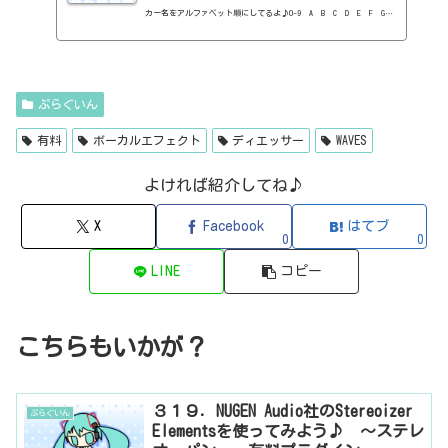
カー名をアルファベット順にしてるよ♪0-9 A B C D E F G
H I J K L M N O P Q R S T U V W X Y Z 0-912b
itzT30-GP（ピアノ音源・無料）2B Played Music2B DELAYED CLASSIC
（ディレイ・有料）2B REVERBED（リバーブ・有料）2B Shaped Filt
er（フィルタープラグイン・有料）QFX COLOR（フィルター・有料）Q
FX WAX（ローシェルフフィルター・有料）SLIMVERB（リバーブ・有
ぷらぐいん
料）510KSEQUND（シーケンサー・有料）99SOUNDSCLAP MACHINE（クラ
ップ...
有料
ボーカルエフェクト
ディエッサー
WAVES
よければ紹介してね♪
X
Facebook
はてブ
0
0
LINE
コピー
こちらもいかが？
３１９．NUGEN Audio社のStereoizer
ぷらぐいん
Elementsを使ってみよう♪ ～ステレ