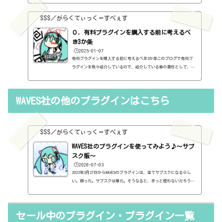
り、セール情報をメインとしたブログではありません。プラグインの
紹介に関して、購入の参考にしてもらうために、セール価格などを記
SSS／がらくてぃっく＝すぺぇす
録はしていますし、セールしているプラグインはブログの最初の方に
表示するように（編集したら、自動的に最初の方に表示されてるだけ
０．有料プラグインを購入する前に考えるべ
ですが・・...
き3か条
🕒️2025-01-07
有料プラグインを購入する前に考えるべき3か条このブログで有料プ
ラグインを色々紹介しているので、紹介している者の責任として、有
料プラグインを購入する前に考えるべき3か条を書いておこうと思い
ます。１．無料プラグインではダメか？今持っているものではダメ
か？このブログでは無料プラグインも紹介しています。無料プラグイ
WAVES社の他のプラグインはこちら
ンの中には、なぜ、これが無料なんだろう？と驚くような性能のもの
もたくさんあります。欲しいと思った有料プラグインがあったら、ま
ずは無料プラグインを調べてみましょう。有料と同じぐらいの性能の
もの...
SSS／がらくてぃっく＝すぺぇす
WAVES社のプラグインを使ってみよう♪～サブ
スク版～
🕒️2026-07-03
2023年3月27日からWAVESのプラグインは、全てサブスクになるらし
い。困った。サブスクは嫌だ。そうなると、きっと使わないだろうと
思う。とりあえず、今、持っているプラグインは使えそうだ。だが、
OSとかがバージョンアップしていって、対応不可となると、使えなく
なる。困った。はぁ、GOLDとか無くなるんですね。ちょっと寂しい。
セール中のプラグイン・プラグイン一覧
（追記）2日後にまさかの一本化を止めるという通知。販売も行われ