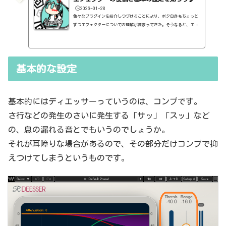
🕒️2026-01-28
色々なプラグインを紹介しつづけることにより、ボク自身もちょっと
ずつエフェクターについての理解が深まってきた。そうなると、エフ
ェクターの基本的なつまみも覚えてくるわけです。例えば、コンプの
thresholdやratioとかEQのfreqとかQとか。そうなると、自分で理解
していることの説明が、どうしても雑になってしまうんですよね。th
resholdはスレッショルドですよね、なんて。また、各エフェクター
基本的な設定
で基本的なつまみに関する説明を毎回書くのも、それはそれで面倒く
さい、・・・情報過多で、見にくいですよね。ということで、基本的
な...
基本的にはディエッサーっていうのは、コンプです。
さ行などの発生のさいに発生する「サッ」「スッ」など
の、息の漏れる音とでもいうのでしょうか。
それが耳障りな場合があるので、その部分だけコンプで抑
えつけてしまうというものです。