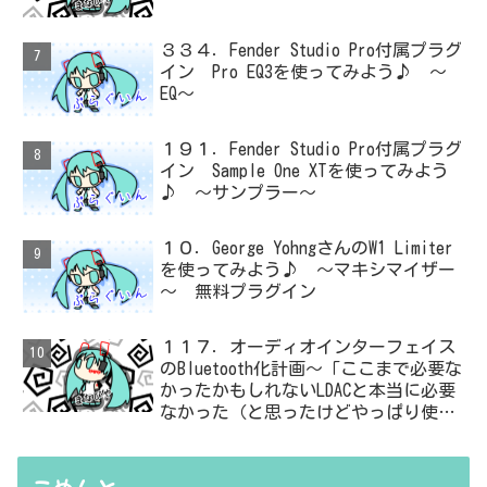
３３４．Fender Studio Pro付属プラグ
イン Pro EQ3を使ってみよう♪ ～
EQ～
１９１．Fender Studio Pro付属プラグ
イン Sample One XTを使ってみよう
♪ ～サンプラー～
１０．George YohngさんのW1 Limiter
を使ってみよう♪ ～マキシマイザー
～ 無料プラグイン
１１７．オーディオインターフェイス
のBluetooth化計画～「ここまで必要な
かったかもしれないLDACと本当に必要
なかった（と思ったけどやっぱり使っ
た）ADC・・・」と思ったら、結局、
無駄を重ねた結論はシンプルだった