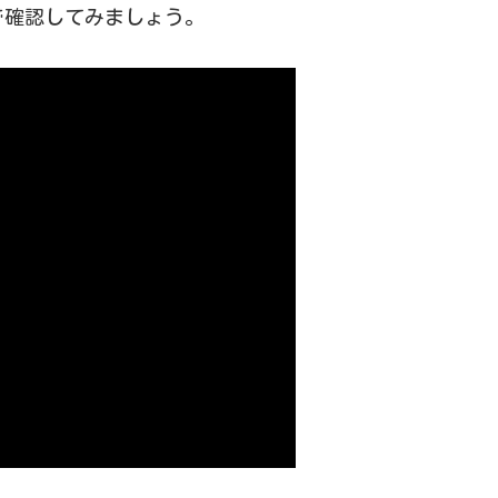
ターで基本的なつまみに関する
で確認してみましょう。
さい、・・・情報過多で、見に