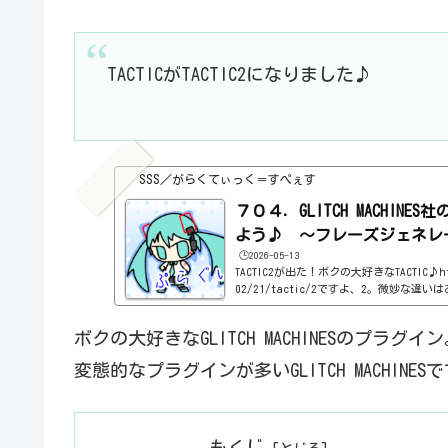
TACTICがTACTIC2になりました♪
SSS／がらくてぃっく＝すぺぇす
７０４．GLITCH MACHINES
よう♪ ～フレーズジェネレー
🕒️2026-05-13
TACTIC2が出た！ボクの大好きなTACTIC♪https
02/21/tactic/2ですよ、2。微妙な
エフェクターがついたことでしょうか。ま
報ダウンロードはこちら。https://glitchmac
ボクの大好きなGLITCH MACHINESのプラグイ
ctic/インストール方法インストールフ
んな感じ。わからない言葉などが出てきたら、
変態的なプラグインが多いGLITCH MACHI
sss-music.xyz/2022/02/03/plu
トで、どんなプラグインか確認しましょう。
もくじ