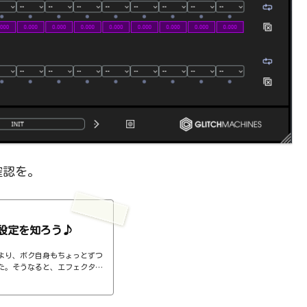
確認を。
設定を知ろう♪
より、ボク自身もちょっとずつ
た。そうなると、エフェクター
ば、コンプのthresholdやr
ると、自分で理解していることの説
。thresholdはスレッショ