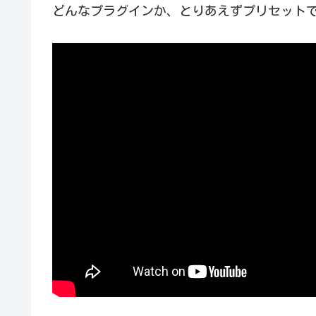
ルドですよね、なんて。また、各エフェク
どんなプラグインか、とりあえずプリセット
説明を毎回書くのも、それはそれで面倒く
くいですよね。ということで、基本的な...