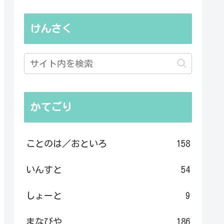
けんさく
かてごり
ことのは／おといろ
158
いんすと
54
しょーと
9
まなびや
186