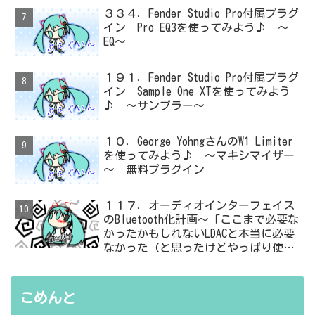
３３４．Fender Studio Pro付属プラグ
イン Pro EQ3を使ってみよう♪ ～
EQ～
１９１．Fender Studio Pro付属プラグ
イン Sample One XTを使ってみよう
♪ ～サンプラー～
１０．George YohngさんのW1 Limiter
を使ってみよう♪ ～マキシマイザー
～ 無料プラグイン
１１７．オーディオインターフェイス
のBluetooth化計画～「ここまで必要な
かったかもしれないLDACと本当に必要
なかった（と思ったけどやっぱり使っ
た）ADC・・・」と思ったら、結局、
無駄を重ねた結論はシンプルだった
こめんと