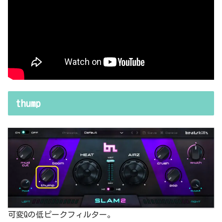
thump
可変Qの低ピークフィルター。