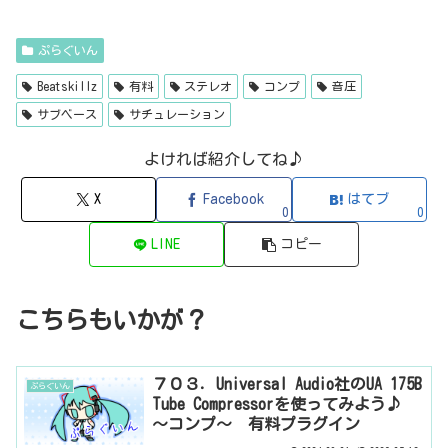
（ディレイ・有料）2B REVERBED（リバーブ・有料）2B Shaped Filt
er（フィルタープラグイン・有料）QFX COLOR（フィルター・有料）Q
FX WAX（ローシェルフフィルター・有料）SLIMVERB（リバーブ・有
ぷらぐいん
料）510KSEQUND（シーケンサー・有料）99SOUNDSCLAP MACHINE（クラ
ップ...
Beatskillz
有料
ステレオ
コンプ
音圧
サブベース
サチュレーション
よければ紹介してね♪
X
Facebook
はてブ
0
0
LINE
コピー
こちらもいかが？
７０３．Universal Audio社のUA 175B
ぷらぐいん
Tube Compressorを使ってみよう♪
～コンプ～ 有料プラグイン