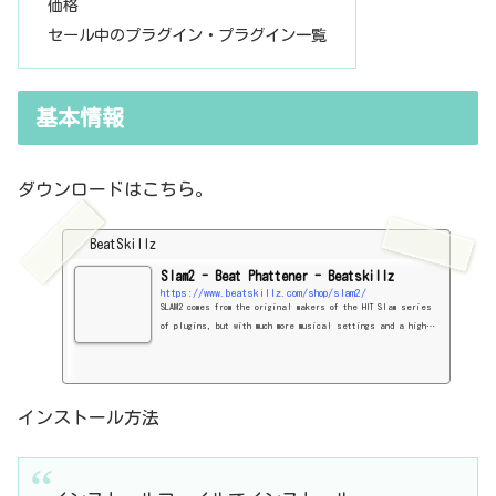
価格
セール中のプラグイン・プラグイン一覧
基本情報
ダウンロードはこちら。
BeatSkillz
Slam2 - Beat Phattener - Beatskillz
https://www.beatskillz.com/shop/slam2/
SLAM2 comes from the original makers of the HIT Slam series
of plugins, but with much more musical settings and a higher
quality of sound. This plugin will keep you inspired and le
t you work FAST & sound GREAT!
インストール方法