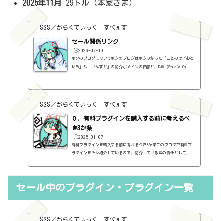
2025年11月
29ドル（本家さま）
SSS／がらくてぃっく＝すぺぇす
セール関係リンク
🕒️2026-07-19
ボクのブログについてボクのブログはボクの創った「ことのは／おと
いろ」や「いんすと」の紹介がメインの内容と、DAW（Studio On
e）、プラグインの使い方の紹介、作曲に関する情報がサブの内容
（サブ方がメインより人気ですけど・・・）となっています。つま
り、セール情報をメインとしたブログではありません。プラグインの
紹介に関して、購入の参考にしてもらうために、セール価格などを記
SSS／がらくてぃっく＝すぺぇす
録はしていますし、セールしているプラグインはブログの最初の方に
表示するように（編集したら、自動的に最初の方に表示されてるだけ
０．有料プラグインを購入する前に考えるべ
ですが・・...
き3か条
🕒️2025-01-07
有料プラグインを購入する前に考えるべき3か条このブログで有料プ
ラグインを色々紹介しているので、紹介している者の責任として、有
料プラグインを購入する前に考えるべき3か条を書いておこうと思い
ます。１．無料プラグインではダメか？今持っているものではダメ
か？このブログでは無料プラグインも紹介しています。無料プラグイ
セール中のプラグイン・プラグイン一覧
ンの中には、なぜ、これが無料なんだろう？と驚くような性能のもの
もたくさんあります。欲しいと思った有料プラグインがあったら、ま
ずは無料プラグインを調べてみましょう。有料と同じぐらいの性能の
もの...
SSS／がらくてぃっく＝すぺぇす