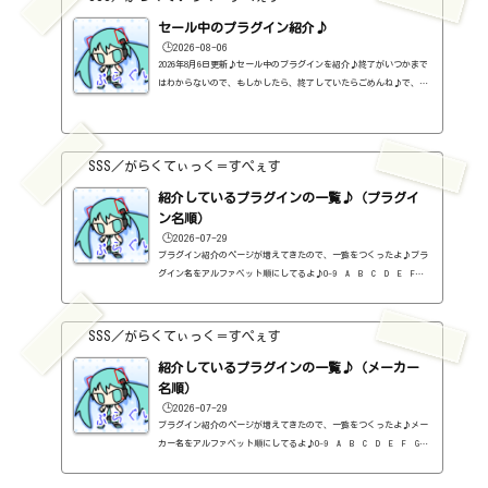
セール中のプラグイン紹介♪
🕒️2026-08-06
2026年8月6日更新♪セール中のプラグインを紹介♪終了がいつかまで
はわからないので、もしかしたら、終了していたらごめんね♪で、相
変わらず、セールを完全に把握しているわけじゃないので、ボクが知
った範囲だけになるので、あくまで参考まで。とりあえず、直近2か
月分だけ表示しておく予定です♪ちなみに、このブログで紹介してる
プラグインの一覧はこちら♪2026年8月追記日:2026-08-06Metric AB
SSS／がらくてぃっく＝すぺぇす
（ADPTR AUDIO）定価：140ドル → 49.99ドル（Plugin Allianceさ
ん）SCULPT（ADPTR AUDIO）定価：150ドル → 49.99ドル（Plugin Al
紹介しているプラグインの一覧♪（プラグイ
lianceさん）...
ン名順）
🕒️2026-07-29
プラグイン紹介のページが増えてきたので、一覧をつくったよ♪プラ
グイン名をアルファベット順にしてるよ♪0-9 A B C D E F G
H I J K L M N O P Q R S T U V W X Y Z #0-9
1176 Classic Limiter Collection（Universal Audio・コンプ・有
料）2B DELAYED CLASSIC（2B Played Music・ディレイ・有料）2B RE
SSS／がらくてぃっく＝すぺぇす
VERBED（2B Played Music・リバーブ・有料）2B Shaped Filter（2
紹介しているプラグインの一覧♪（メーカー
B Played Music・フィルタープラグイン・有料）3-Band EQ（Kilohe
arts・EQ・無料）40'S VERY OWN DRUMS（NATIVE INSTRUMENTS・ドラ
名順）
ム...
🕒️2026-07-29
プラグイン紹介のページが増えてきたので、一覧をつくったよ♪メー
カー名をアルファベット順にしてるよ♪0-9 A B C D E F G
H I J K L M N O P Q R S T U V W X Y Z 0-912b
itzT30-GP（ピアノ音源・無料）2B Played Music2B DELAYED CLASSIC