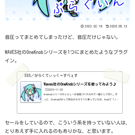
2022.02.18
2026.05.13
音圧ってまとめてしまったけど、音圧だけじゃない。
WAVES社のOneKnobシリーズを1つにまとめたようなプラグ
イン。
SSS／がらくてぃっく＝すぺぇす
Waves社のOneKnobシリーズを使ってみよう♪
🕒️2025-11-29
OneKnobシリーズのレビューが全部つくれたので一覧にしておく。ず
っと、OneKnobのKって何なのだろう？と思っていたが、Knobで「ノ
ブ」なんですね。もう、ボクの中では「ワン・ケー・ノブ」になっち
ゃってるんですけど・・・基本情報ダウンロードはこちらhttps://ww
w.waves.com/bundles/oneknob-series#dial-in-mix-sounds-fast-
oneknob-seriesさて、このOneKnobシリーズ、8つのプラグインが入
セールをしているので、こういう系を持っていない人は、
っています。まとめたのを一覧にしておきます。一覧OneKnob Bright
とりあえず手に入れるのもありかな、と思います。
erhttps://sss-music.xyz/2021/03/21/%ef%bc%97%ef%bc%98%ef%b