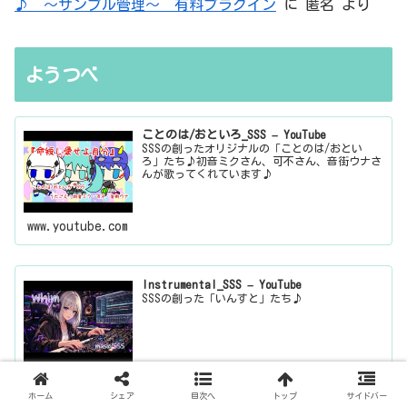
♪ ～サンプル管理～ 有料プラグイン
に
匿名
より
ようつべ
ことのは/おといろ_SSS – YouTube
SSSの創ったオリジナルの「ことのは/おとい
ろ」たち♪初音ミクさん、可不さん、音街ウナさ
んが歌ってくれています♪
www.youtube.com
Instrumental_SSS – YouTube
SSSの創った「いんすと」たち♪
www.youtube.com
ホーム
シェア
目次へ
トップ
サイドバー