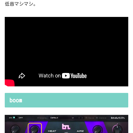
低音マシマシ。
boom