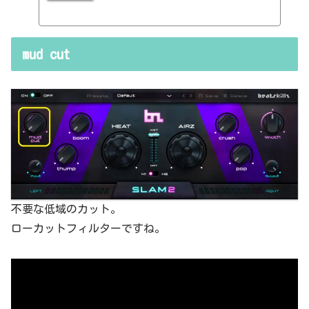
ェクターの基本的なつまみも覚えてくるわけです。例えば、コンプの
thresholdやratioとかEQのfreqとかQとか。そうなると、自分で理解
していることの説明が、どうしても雑になってしまうんですよね。th
resholdはスレッショルドですよね、なんて。また、各エフェクター
mud cut
で基本的なつまみに関する説明を毎回書くのも、それはそれで面倒く
さい、・・・情報過多で、見にくいですよね。ということで、基本的
な...
不要な低域のカット。
ローカットフィルターですね。