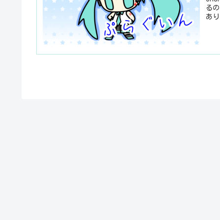
るの
あり