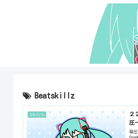
Beatskillz
２２
ぷらぐいん
圧
音圧
On