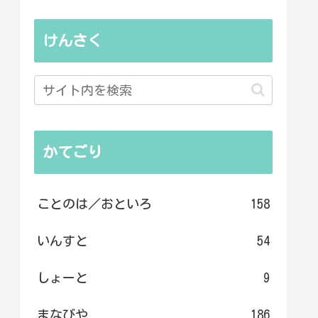
けんさく
かてごり
ことのは／おといろ
158
いんすと
54
しょーと
9
まなびや
186