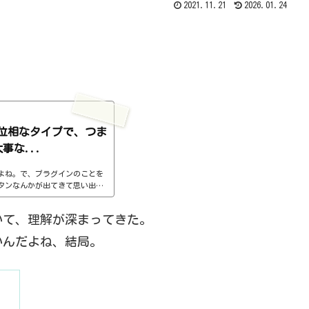
2021.11.21
2026.01.24
位相なタイプで、つま
事な...
よね。で、プラグインのことを
タンなんかが出てきて思い出し
キックの音を流すので、聴いて
_xXtgYCU次はベースを追加。htt
いて、理解が深まってきた。
さて、気づかれたでしょうか。ベースが追
ます。これが位相問題です。音
いんだよね、結局。
われなくても、知ってるわ、と
...