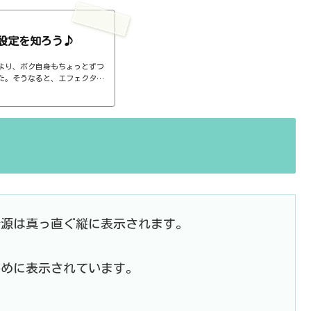
設定を知ろう♪
より、ボク自身もちょっとずつ
た。そうなると、エフェクター
ば、コンプのthresholdやr
ると、自分で理解していることの説
。thresholdはスレッショ
ターで基本的なつまみに関する
さい、・・・情報過多で、見に
音源は真っ直ぐ縦に表示されます。
斜めに表示されています。