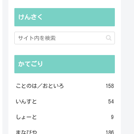
けんさく
かてごり
ことのは／おといろ
158
いんすと
54
しょーと
9
まなびや
186