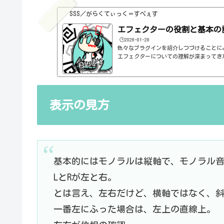
SSS／がらくてぃっく＝すぺぇす
エフェクターの役割と基本の
🕒️2026-01-28
色々なプラグインを紹介しつづけることに
エフェクターについての理解が深まってき
の基本的なつまみも覚えてくるわけです。例え
atioとかEQのfreqとかQとか。そうな
明が、どうしても雑になってしまうんですよね
ルドですよね、なんて。また、各エフェク
説明を毎回書くのも、それはそれで面倒く
表示の見方
くいですよね。ということで、基本的な...
基本的にはモノラルは縦軸で、モノラル
LとRが左と右。
とは言え、左右だけど、横軸ではなく、
一番左にふった場合は、左上の直線上。