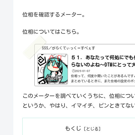
位相を確認するメーター。
位相についてはこちら。
SSS／がらくてぃっく＝すぺぇす
５１．あなたって何処にでも
らないのよね～DTMにとって大
🕒️2025-01-07
位相って、何度か聞いたことがあるんです
まとめているときに、また位相の設定のボ
たので、改めて調べてみた。とりあえず、
みてください。https://youtu.be/qUw
このメーターを調べていくうちに、位相につ
ps://youtu.be/BdyuDRJ-wzM
加されて、キックの音が微妙に変わってい
というか、やはり、イマイチ、ピンときてな
というのは、波でできています。改めて言
思われますよね。これが先ほどのベースの音
もくじ