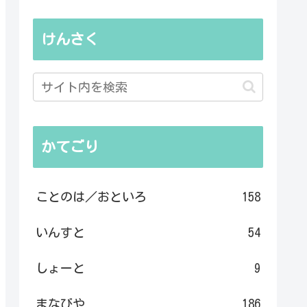
けんさく
かてごり
ことのは／おといろ
158
いんすと
54
しょーと
9
まなびや
186