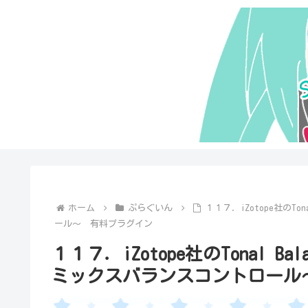
ホーム
ぷらぐいん
１１７．iZotope社のTo
ール～ 有料プラグイン
１１７．iZotope社のTonal Ba
ミックスバランスコントロール