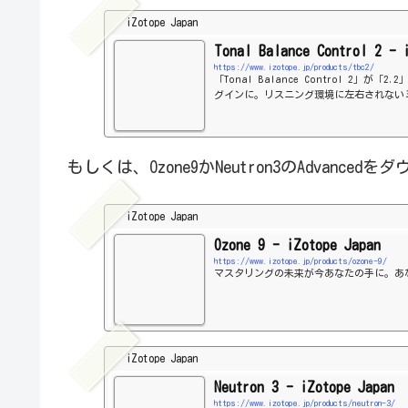
iZotope Japan
Tonal Balance Control 2 - 
https://www.izotope.jp/products/tbc2/
「Tonal Balance Control 2」が
グインに。リスニング環境に左右されない
もしくは、Ozone9かNeutron3のAdvanced
iZotope Japan
Ozone 9 - iZotope Japan
https://www.izotope.jp/products/ozone-9/
マスタリングの未来が今あなたの手に。あなた
iZotope Japan
Neutron 3 - iZotope Japan
https://www.izotope.jp/products/neutron-3/