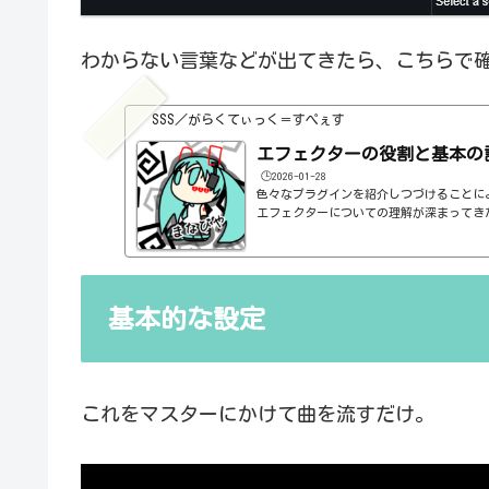
わからない言葉などが出てきたら、こちらで
SSS／がらくてぃっく＝すぺぇす
エフェクターの役割と基本の
🕒️2026-01-28
色々なプラグインを紹介しつづけることに
エフェクターについての理解が深まってき
の基本的なつまみも覚えてくるわけです。例え
atioとかEQのfreqとかQとか。そうな
明が、どうしても雑になってしまうんですよね
ルドですよね、なんて。また、各エフェク
説明を毎回書くのも、それはそれで面倒く
基本的な設定
くいですよね。ということで、基本的な...
これをマスターにかけて曲を流すだけ。