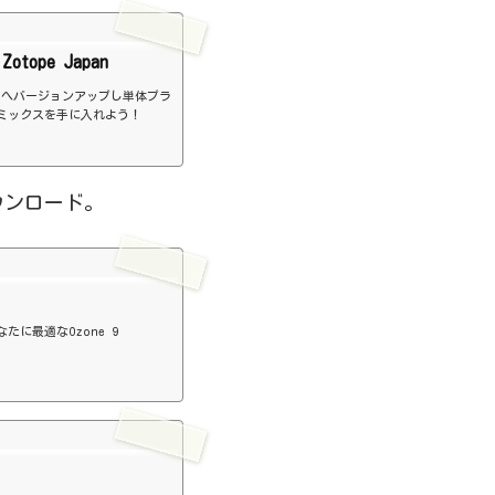
iZotope Japan
「2.2」へバージョンアップし単体プラ
ミックスを手に入れよう！
をダウンロード。
に最適なOzone 9