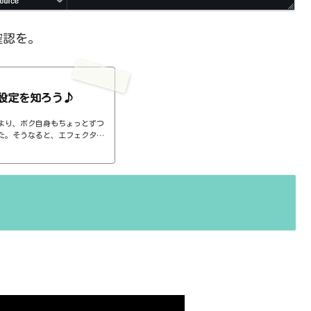
確認を。
設定を知ろう♪
より、ボク自身もちょっとずつ
た。そうなると、エフェクター
ば、コンプのthresholdやr
ると、自分で理解していることの説
。thresholdはスレッショ
ターで基本的なつまみに関する
さい、・・・情報過多で、見に