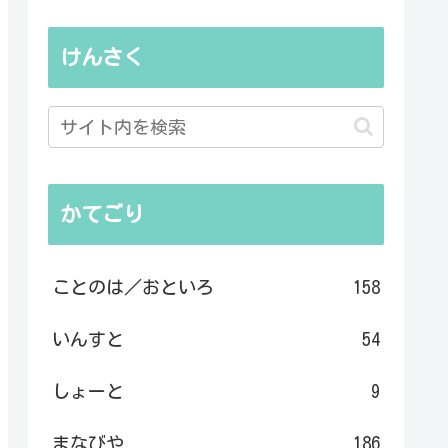
けんさく
かてごり
ことのは／おといろ
158
いんすと
54
しょーと
9
まなびや
186