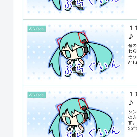
１１
ぷらぐいん
♪
音の
わら
そう
Art
１１
ぷらぐいん
♪
シン
の方
す。
Sof