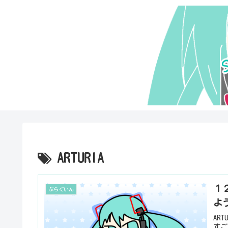
ARTURIA
１２
ぷらぐいん
よ
AR
すご