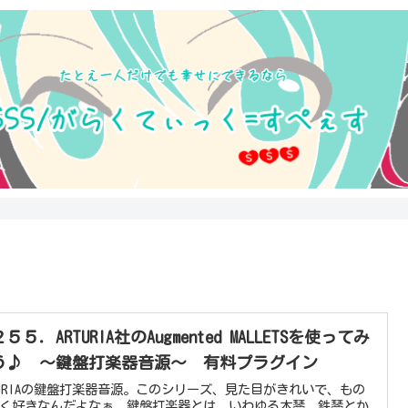
５５．ARTURIA社のAugmented MALLETSを使ってみ
う♪ ～鍵盤打楽器音源～ 有料プラグイン
TURIAの鍵盤打楽器音源。このシリーズ、見た目がきれいで、もの
く好きなんだよなぁ。鍵盤打楽器とは、いわゆる木琴、鉄琴とか