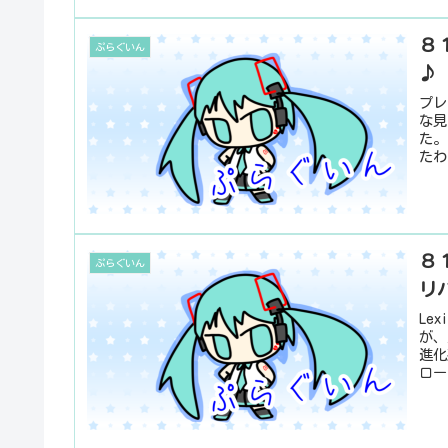
８１
ぷらぐいん
♪
プレ
な見
た。
たわけ
８１
ぷらぐいん
リ
Le
が、
進化
ロー