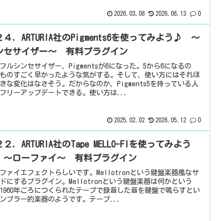
2026.03.08
2026.06.13
0
４．ARTURIA社のPigments6を使ってみよう♪ ～
ンセサイザー～ 有料プラグイン
フルシンセサイザー、Pigmentsが6になった。5から6になるの
ものすごく早かったような気がする。そして、使い方にはそれほ
きな変化はなさそう。だからなのか、Pigments5を持っている人
フリーアップデートできる。使い方は...
2025.02.02
2026.05.12
0
２．ARTURIA社のTape MELLO-FIを使ってみよう
 ～ローファイ～ 有料プラグイン
ファイエフェクトらしいです。Mellotronという鍵盤楽器風なサ
ドにするプラグイン。Mellotronという鍵盤楽器は何かという
1960年ごろにつくられたテープで録音した音を鍵盤で鳴らすとい
ンプラー的楽器のようです。テープ...