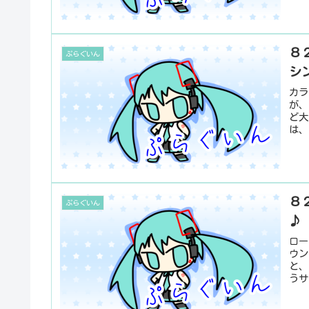
８２
ぷらぐいん
シ
カラ
が、
ど大
は、
８２
ぷらぐいん
♪
ロー
ウン
と、
うサ