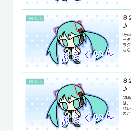
８２
ぷらぐいん
♪
Dy
ータ
ラグ
ちら
８２
ぷらぐいん
♪
GR
は、
ない
のこ