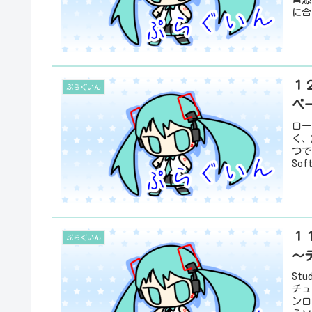
に合
１２
ぷらぐいん
ベ
ロー
く、
つで
Sof
１１
ぷらぐいん
～
St
チュ
ンロ