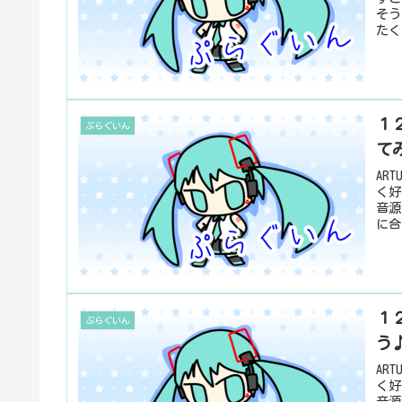
そう
たく
１２
ぷらぐいん
て
AR
く好
音源
に合
１２
ぷらぐいん
う
AR
く好
音源