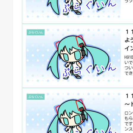
うソ
１１
ぷらぐいん
よ
イ
H9
いで
つい
でき
１１
ぷらぐいん
～
ロン
もら
です
ンスト