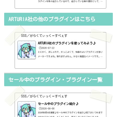
ラグインを色々紹介しているので、紹介している者の責任として、有
料プラグインを購入する前に考えるべき3か条を書いておこうと思い
ます。１．無料プラグインではダメか？今持っているものではダメ
か？このブログでは無料プラグインも紹介しています。無料プラグイ
ARTURIA社の他のプラグインはこちら
ンの中には、なぜ、これが無料なんだろう？と驚くような性能のもの
もたくさんあります。欲しいと思った有料プラグインがあったら、ま
ずは無料プラグインを調べてみましょう。有料と同じぐらいの性能の
もの...
SSS／がらくてぃっく＝すぺぇす
ARTURIA社のプラグインを使ってみよう♪
🕒️2026-07-22
とにかく、おしゃれで、かっこよくて、性能のよいプラグインが多い
メーカーですよね。憧れますよねぇ。かなり高価なイメージです。バ
ンドルの方が得なんですが、さすがに高価だから、セールを狙う方が
よいでしょう。あと、このメーカーは、持っているプラグインによ
り、アップグレード価格が用意されているので、少しずつアップグレ
ードするのがよいでしょうね。メーカーページhttps://www.arturia.
セール中のプラグイン・プラグイン一覧
com/バンドルV Collection Intro一部のインストゥルメントプラグ
インが入ったバンドル。【定価】199ユーロV Collection Proインス
トゥ...
SSS／がらくてぃっく＝すぺぇす
セール中のプラグイン紹介♪
🕒️2026-08-06
2026年8月6日更新♪セール中のプラグインを紹介♪終了がいつかまで