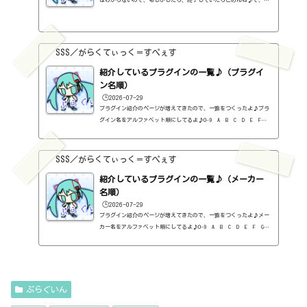
はわからないので、もしかしたら、終了していたらごめんね♪で、相
変わらず、セールを完全に把握しているわけじゃないので、ボクが知
った範囲だけになるので、あくまで参考まで。とりあえず、直近2か
月分だけ表示しておく予定です♪ちなみに、このブログで紹介してる
プラグインの一覧はこちら♪2026年8月追記日:2026-08-06Metric AB
SSS／がらくてぃっく＝すぺぇす
（ADPTR AUDIO）定価：140ドル → 49.99ドル（Plugin Allianceさ
ん）SCULPT（ADPTR AUDIO）定価：150ドル → 49.99ドル（Plugin Al
紹介しているプラグインの一覧♪（プラグイ
lianceさん）...
ン名順）
🕒️2026-07-29
プラグイン紹介のページが増えてきたので、一覧をつくったよ♪プラ
グイン名をアルファベット順にしてるよ♪0-9 A B C D E F G
H I J K L M N O P Q R S T U V W X Y Z #0-9
1176 Classic Limiter Collection（Universal Audio・コンプ・有
料）2B DELAYED CLASSIC（2B Played Music・ディレイ・有料）2B RE
SSS／がらくてぃっく＝すぺぇす
VERBED（2B Played Music・リバーブ・有料）2B Shaped Filter（2
紹介しているプラグインの一覧♪（メーカー
B Played Music・フィルタープラグイン・有料）3-Band EQ（Kilohe
arts・EQ・無料）40'S VERY OWN DRUMS（NATIVE INSTRUMENTS・ドラ
名順）
ム...
🕒️2026-07-29
プラグイン紹介のページが増えてきたので、一覧をつくったよ♪メー
カー名をアルファベット順にしてるよ♪0-9 A B C D E F G
H I J K L M N O P Q R S T U V W X Y Z 0-912b
itzT30-GP（ピアノ音源・無料）2B Played Music2B DELAYED CLASSIC
（ディレイ・有料）2B REVERBED（リバーブ・有料）2B Shaped Filt
er（フィルタープラグイン・有料）QFX COLOR（フィルター・有料）Q
FX WAX（ローシェルフフィルター・有料）SLIMVERB（リバーブ・有
ぷらぐいん
料）510KSEQUND（シーケンサー・有料）99SOUNDSCLAP MACHINE（クラ