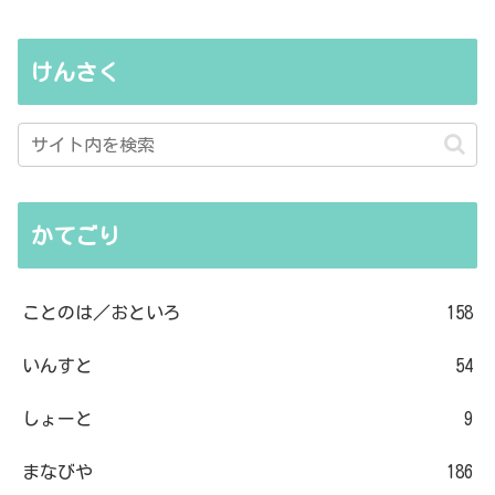
けんさく
かてごり
ことのは／おといろ
158
いんすと
54
しょーと
9
まなびや
186