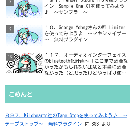
イン Sample One XTを使ってみよう
♪ ～サンプラー～
１０．George YohngさんのW1 Limiter
を使ってみよう♪ ～マキシマイザー
～ 無料プラグイン
１１７．オーディオインターフェイス
のBluetooth化計画～「ここまで必要な
かったかもしれないLDACと本当に必要
なかった（と思ったけどやっぱり使っ
た）ADC・・・」と思ったら、結局、
無駄を重ねた結論はシンプルだった
こめんと
８９７．Kilohearts社のTape Stopを使ってみよう♪ ～
テープストップ～ 無料プラグイン
に
SSS
より