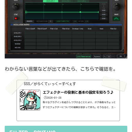
わからない言葉などが出てきたら、こちらで確認を。
SSS／がらくてぃっく＝すぺぇす
エフェクターの役割と基本の設定を知ろう♪
🕒️2026-01-28
色々なプラグインを紹介しつづけることにより、ボク自身もちょっと
ずつエフェクターについての理解が深まってきた。そうなると、エフ
ェクターの基本的なつまみも覚えてくるわけです。例えば、コンプの
thresholdやratioとかEQのfreqとかQとか。そうなると、自分で理解
していることの説明が、どうしても雑になってしまうんですよね。th
resholdはスレッショルドですよね、なんて。また、各エフェクター