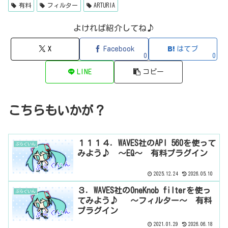
ップ...
有料
フィルター
ARTURIA
よければ紹介してね♪
X
Facebook
はてブ
0
0
LINE
コピー
こちらもいかが？
１１１４．WAVES社のAPI 560を使って
ぷらぐいん
みよう♪ ～EQ～ 有料プラグイン
2025.12.24
2026.05.10
３．WAVES社のOneKnob filterを使っ
ぷらぐいん
てみよう♪ 〜フィルター〜 有料
プラグイン
2021.01.29
2026.06.18