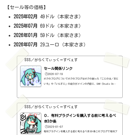
【セール等の価格】
2025年02月
49ドル（本家さま）
2025年07月
69ドル（本家さま）
2026年01月
59ドル（本家さま）
2026年07月
29ユーロ（本家さま）
SSS／がらくてぃっく＝すぺぇす
セール関係リンク
🕒️2026-07-19
ボクのブログについてボクのブログはボクの創った「ことのは／おと
いろ」や「いんすと」の紹介がメインの内容と、DAW（Studio On
e）、プラグインの使い方の紹介、作曲に関する情報がサブの内容
（サブ方がメインより人気ですけど・・・）となっています。つま
り、セール情報をメインとしたブログではありません。プラグインの
紹介に関して、購入の参考にしてもらうために、セール価格などを記
SSS／がらくてぃっく＝すぺぇす
録はしていますし、セールしているプラグインはブログの最初の方に
表示するように（編集したら、自動的に最初の方に表示されてるだけ
０．有料プラグインを購入する前に考えるべ
ですが・・...
き3か条
🕒️2025-01-07
有料プラグインを購入する前に考えるべき3か条このブログで有料プ