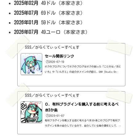
2025年02月
49ドル（本家さま）
2025年07月
69ドル（本家さま）
2026年01月
59ドル（本家さま）
2026年07月
49ユーロ（本家さま）
SSS／がらくてぃっく＝すぺぇす
セール関係リンク
🕒️2026-07-19
ボクのブログについてボクのブログはボクの創った「ことのは／おと
いろ」や「いんすと」の紹介がメインの内容と、DAW（Studio On
e）、プラグインの使い方の紹介、作曲に関する情報がサブの内容
（サブ方がメインより人気ですけど・・・）となっています。つま
り、セール情報をメインとしたブログではありません。プラグインの
紹介に関して、購入の参考にしてもらうために、セール価格などを記
SSS／がらくてぃっく＝すぺぇす
録はしていますし、セールしているプラグインはブログの最初の方に
表示するように（編集したら、自動的に最初の方に表示されてるだけ
０．有料プラグインを購入する前に考えるべ
ですが・・...
き3か条
🕒️2025-01-07
有料プラグインを購入する前に考えるべき3か条このブログで有料プ
ラグインを色々紹介しているので、紹介している者の責任として、有
料プラグインを購入する前に考えるべき3か条を書いておこうと思い
ます。１．無料プラグインではダメか？今持っているものではダメ