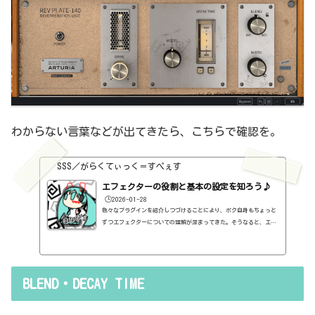
わからない言葉などが出てきたら、こちらで確認を。
SSS／がらくてぃっく＝すぺぇす
エフェクターの役割と基本の設定を知ろう♪
🕒️2026-01-28
色々なプラグインを紹介しつづけることにより、ボク自身もちょっと
ずつエフェクターについての理解が深まってきた。そうなると、エフ
ェクターの基本的なつまみも覚えてくるわけです。例えば、コンプの
thresholdやratioとかEQのfreqとかQとか。そうなると、自分で理解
していることの説明が、どうしても雑になってしまうんですよね。th
resholdはスレッショルドですよね、なんて。また、各エフェクター
BLEND・DECAY TIME
で基本的なつまみに関する説明を毎回書くのも、それはそれで面倒く
さい、・・・情報過多で、見にくいですよね。ということで、基本的
な...