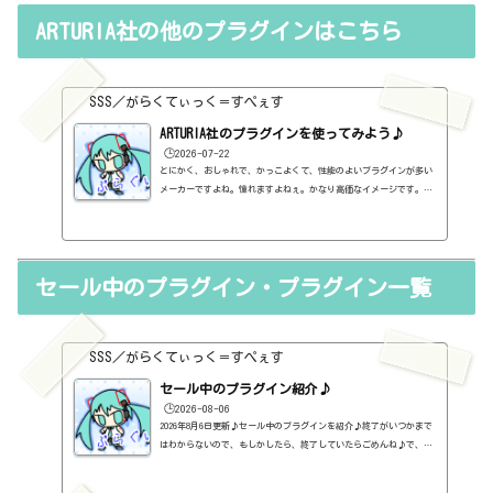
か？このブログでは無料プラグインも紹介しています。無料プラグイ
ARTURIA社の他のプラグインはこちら
ンの中には、なぜ、これが無料なんだろう？と驚くような性能のもの
もたくさんあります。欲しいと思った有料プラグインがあったら、ま
ずは無料プラグインを調べてみましょう。有料と同じぐらいの性能の
もの...
SSS／がらくてぃっく＝すぺぇす
ARTURIA社のプラグインを使ってみよう♪
🕒️2026-07-22
とにかく、おしゃれで、かっこよくて、性能のよいプラグインが多い
メーカーですよね。憧れますよねぇ。かなり高価なイメージです。バ
ンドルの方が得なんですが、さすがに高価だから、セールを狙う方が
よいでしょう。あと、このメーカーは、持っているプラグインによ
り、アップグレード価格が用意されているので、少しずつアップグレ
ードするのがよいでしょうね。メーカーページhttps://www.arturia.
セール中のプラグイン・プラグイン一覧
com/バンドルV Collection Intro一部のインストゥルメントプラグ
インが入ったバンドル。【定価】199ユーロV Collection Proインス
トゥ...
SSS／がらくてぃっく＝すぺぇす
セール中のプラグイン紹介♪
🕒️2026-08-06
2026年8月6日更新♪セール中のプラグインを紹介♪終了がいつかまで
はわからないので、もしかしたら、終了していたらごめんね♪で、相
変わらず、セールを完全に把握しているわけじゃないので、ボクが知
った範囲だけになるので、あくまで参考まで。とりあえず、直近2か