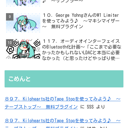
♪ ～サンプラー～
１０．George YohngさんのW1 Limiter
を使ってみよう♪ ～マキシマイザー
～ 無料プラグイン
１１７．オーディオインターフェイス
のBluetooth化計画～「ここまで必要な
かったかもしれないLDACと本当に必要
なかった（と思ったけどやっぱり使っ
た）ADC・・・」と思ったら、結局、
無駄を重ねた結論はシンプルだった
こめんと
８９７．Kilohearts社のTape Stopを使ってみよう♪ ～
テープストップ～ 無料プラグイン
に
SSS
より
８９７．Kilohearts社のTape Stopを使ってみよう♪ ～