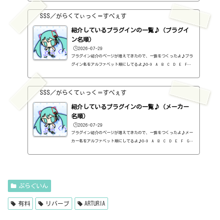
月分だけ表示しておく予定です♪ちなみに、このブログで紹介してる
プラグインの一覧はこちら♪2026年8月追記日:2026-08-06Metric AB
SSS／がらくてぃっく＝すぺぇす
（ADPTR AUDIO）定価：140ドル → 49.99ドル（Plugin Allianceさ
ん）SCULPT（ADPTR AUDIO）定価：150ドル → 49.99ドル（Plugin Al
紹介しているプラグインの一覧♪（プラグイ
lianceさん）...
ン名順）
🕒️2026-07-29
プラグイン紹介のページが増えてきたので、一覧をつくったよ♪プラ
グイン名をアルファベット順にしてるよ♪0-9 A B C D E F G
H I J K L M N O P Q R S T U V W X Y Z #0-9
1176 Classic Limiter Collection（Universal Audio・コンプ・有
料）2B DELAYED CLASSIC（2B Played Music・ディレイ・有料）2B RE
SSS／がらくてぃっく＝すぺぇす
VERBED（2B Played Music・リバーブ・有料）2B Shaped Filter（2
紹介しているプラグインの一覧♪（メーカー
B Played Music・フィルタープラグイン・有料）3-Band EQ（Kilohe
arts・EQ・無料）40'S VERY OWN DRUMS（NATIVE INSTRUMENTS・ドラ
名順）
ム...
🕒️2026-07-29
プラグイン紹介のページが増えてきたので、一覧をつくったよ♪メー
カー名をアルファベット順にしてるよ♪0-9 A B C D E F G
H I J K L M N O P Q R S T U V W X Y Z 0-912b
itzT30-GP（ピアノ音源・無料）2B Played Music2B DELAYED CLASSIC
（ディレイ・有料）2B REVERBED（リバーブ・有料）2B Shaped Filt
er（フィルタープラグイン・有料）QFX COLOR（フィルター・有料）Q
FX WAX（ローシェルフフィルター・有料）SLIMVERB（リバーブ・有
ぷらぐいん
料）510KSEQUND（シーケンサー・有料）99SOUNDSCLAP MACHINE（クラ
ップ...
有料
リバーブ
ARTURIA