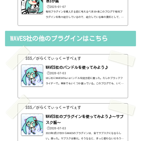
き3か条
🕒️2025-01-07
有料プラグインを購入する前に考えるべき3か条このブログで有料プ
ラグインを色々紹介しているので、紹介している者の責任として、有
料プラグインを購入する前に考えるべき3か条を書いておこうと思い
ます。１．無料プラグインではダメか？今持っているものではダメ
か？このブログでは無料プラグインも紹介しています。無料プラグイ
WAVES社の他のプラグインはこちら
ンの中には、なぜ、これが無料なんだろう？と驚くような性能のもの
もたくさんあります。欲しいと思った有料プラグインがあったら、ま
ずは無料プラグインを調べてみましょう。有料と同じぐらいの性能の
もの...
SSS／がらくてぃっく＝すぺぇす
WAVES社のバンドルを使ってみよう♪
🕒️2026-07-03
はじめにWAVESのGoldバンドルを随分前に買った。たしかブラックフ
ライデーで。単体でもいくつか買っている。このブログでも、いくつ
か紹介している。全部は紹介していないけど、一覧を作っておこうと
思う。さて、WAVES社のプラグインは、初心者がまず検討するのでは
ないだろうか。なぜなら、超有名だから。ボクも「とりあえずGoldが
あればいい」みたいなものを読んで、そんなものなのかなぁと思って
SSS／がらくてぃっく＝すぺぇす
買った。まったくわからないまま。で、結論から言えば、ずっと使っ
ているものもあれば、全然使っていないものもあるのだけど、たしか
WAVES社のプラグインを使ってみよう♪～サブ
に...
スク版～
🕒️2026-07-03
2023年3月27日からWAVESのプラグインは、全てサブスクになるらし
い。困った。サブスクは嫌だ。そうなると、きっと使わないだろうと