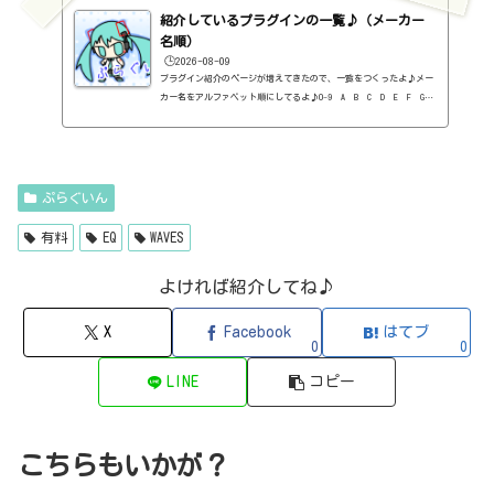
VERBED（2B Played Music・リバーブ・有料）2B Shaped Filter（2
紹介しているプラグインの一覧♪（メーカー
B Played Music・フィルタープラグイン・有料）3-Band EQ（Kilohe
arts・EQ・無料）40'S VERY OWN DRUMS（NATIVE INSTRUMENTS・ドラ
名順）
ム...
🕒️2026-08-09
プラグイン紹介のページが増えてきたので、一覧をつくったよ♪メー
カー名をアルファベット順にしてるよ♪0-9 A B C D E F G
H I J K L M N O P Q R S T U V W X Y Z 0-912b
itzT30-GP（ピアノ音源・無料）2B Played Music2B DELAYED CLASSIC
（ディレイ・有料）2B REVERBED（リバーブ・有料）2B Shaped Filt
er（フィルタープラグイン・有料）QFX COLOR（フィルター・有料）Q
FX WAX（ローシェルフフィルター・有料）SLIMVERB（リバーブ・有
ぷらぐいん
料）510KSEQUND（シーケンサー・有料）99SOUNDSCLAP MACHINE（クラ
ップ...
有料
EQ
WAVES
よければ紹介してね♪
X
Facebook
はてブ
0
0
LINE
コピー
こちらもいかが？