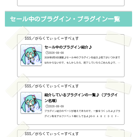
思う。とりあえず、今、持っているプラグインは使えそうだ。だが、
OSとかがバージョンアップしていって、対応不可となると、使えなく
なる。困った。はぁ、GOLDとか無くなるんですね。ちょっと寂しい。
セール中のプラグイン・プラグイン一覧
（追記）2日後にまさかの一本化を止めるという通知。販売も行われ
るらしい。販売版はこちら。https://sss-music.xyz/2021/11/13/wa
ves%e7%a4%be%e3%81%ae%e3%83%90%e3%83%b3%e3%83%89%e3%83%
ab%e3%82%92%...
SSS／がらくてぃっく＝すぺぇす
セール中のプラグイン紹介♪
🕒️2026-08-08
2026年8月8日更新♪セール中のプラグインを紹介♪終了がいつかまで
はわからないので、もしかしたら、終了していたらごめんね♪で、相
変わらず、セールを完全に把握しているわけじゃないので、ボクが知
った範囲だけになるので、あくまで参考まで。とりあえず、直近2か
月分だけ表示しておく予定です♪ちなみに、このブログで紹介してる
プラグインの一覧はこちら♪2026年8月追記日:2026-08-082B DELAYED
SSS／がらくてぃっく＝すぺぇす
CLASSIC（2B Played Music）定価：29.99ドル → 19.99ドル（本家さ
ま）2B REVERBED（2B Played Music）定価：29.99ドル → 19.99ド
紹介しているプラグインの一覧♪（プラグイ
ル（本家さ...
ン名順）
🕒️2026-08-09
プラグイン紹介のページが増えてきたので、一覧をつくったよ♪プラ
グイン名をアルファベット順にしてるよ♪0-9 A B C D E F G
H I J K L M N O P Q R S T U V W X Y Z #0-9
1176 Classic Limiter Collection（Universal Audio・コンプ・有
料）2B DELAYED CLASSIC（2B Played Music・ディレイ・有料）2B RE
SSS／がらくてぃっく＝すぺぇす