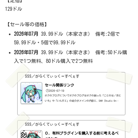
【定価】
129ドル
【セール等の価格】
2026年07月
39.99ドル（本家さま） 備考:2個で
59.99ドル・5個で99.99ドル
2026年07月
39.99ドル（本家さま） 備考:50ドル購
入で1つ無料、80ドル購入で2つ無料
SSS／がらくてぃっく＝すぺぇす
セール関係リンク
🕒️2026-07-19
ボクのブログについてボクのブログはボクの創った「ことのは／おと
いろ」や「いんすと」の紹介がメインの内容と、DAW（Studio On
e）、プラグインの使い方の紹介、作曲に関する情報がサブの内容
（サブ方がメインより人気ですけど・・・）となっています。つま
り、セール情報をメインとしたブログではありません。プラグインの
紹介に関して、購入の参考にしてもらうために、セール価格などを記
SSS／がらくてぃっく＝すぺぇす
録はしていますし、セールしているプラグインはブログの最初の方に
表示するように（編集したら、自動的に最初の方に表示されてるだけ
０．有料プラグインを購入する前に考えるべ
ですが・・...