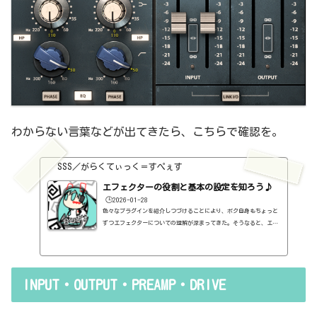
わからない言葉などが出てきたら、こちらで確認を。
SSS／がらくてぃっく＝すぺぇす
エフェクターの役割と基本の設定を知ろう♪
🕒️2026-01-28
色々なプラグインを紹介しつづけることにより、ボク自身もちょっと
ずつエフェクターについての理解が深まってきた。そうなると、エフ
ェクターの基本的なつまみも覚えてくるわけです。例えば、コンプの
thresholdやratioとかEQのfreqとかQとか。そうなると、自分で理解
していることの説明が、どうしても雑になってしまうんですよね。th
resholdはスレッショルドですよね、なんて。また、各エフェクター
INPUT・OUTPUT・PREAMP・DRIVE
で基本的なつまみに関する説明を毎回書くのも、それはそれで面倒く
さい、・・・情報過多で、見にくいですよね。ということで、基本的
な...