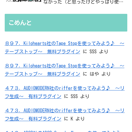
なかった（と思ったけどやっぱり使っ
た）ADC・・・」と思ったら、結局、
無駄を重ねた結論はシンプルだった
こめんと
８９７．Kilohearts社のTape Stopを使ってみよう♪ ～
テープストップ～ 無料プラグイン
に
SSS
より
８９７．Kilohearts社のTape Stopを使ってみよう♪ ～
テープストップ～ 無料プラグイン
に
はや
より
４７３．AUDIOMODERN社のrifferを使ってみよう♪ ～リ
フ生成～ 有料プラグイン
に
SSS
より
４７３．AUDIOMODERN社のrifferを使ってみよう♪ ～リ
フ生成～ 有料プラグイン
に
K
より