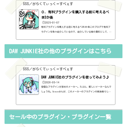
紹介に関して、購入の参考にしてもらうために、セール価格などを記
SSS／がらくてぃっく＝すぺぇす
録はしていますし、セールしているプラグインはブログの最初の方に
表示するように（編集したら、自動的に最初の方に表示されてるだけ
０．有料プラグインを購入する前に考えるべ
ですが・・...
き3か条
🕒️2025-01-07
有料プラグインを購入する前に考えるべき3か条このブログで有料プ
ラグインを色々紹介しているので、紹介している者の責任として、有
料プラグインを購入する前に考えるべき3か条を書いておこうと思い
ます。１．無料プラグインではダメか？今持っているものではダメ
か？このブログでは無料プラグインも紹介しています。無料プラグイ
DAW JUNKIE社の他のプラグインはこちら
ンの中には、なぜ、これが無料なんだろう？と驚くような性能のもの
もたくさんあります。欲しいと思った有料プラグインがあったら、ま
ずは無料プラグインを調べてみましょう。有料と同じぐらいの性能の
もの...
SSS／がらくてぃっく＝すぺぇす
DAW JUNKIE社のプラグインを使ってみよう♪
🕒️2026-05-14
安価なプラグインが多めのメーカー。たぶん、新しいメーカーなんで
しょうね。Steveさんが、このメーカーのプラグインの開発者らしい
んだけど、Buy Steve a Coffeeって商品（？）がある。スティーブ
さんがコーヒーを飲みながらプラグインを開発するから、コーヒーを
買ってあげてってことらしい。なかなか、よき感じのメーカーじゃな
いか。メーカーページhttps://dawjunkie.com/バンドルDynamicsOne
セール中のプラグイン・プラグイン一覧
BundleCOMPLRESS ONE・GATE ONE・LIMITER ONEのバンドル【定価】19.
95ドル無料になったみたい。【セール等の価格】※全てのセールを把
握し...