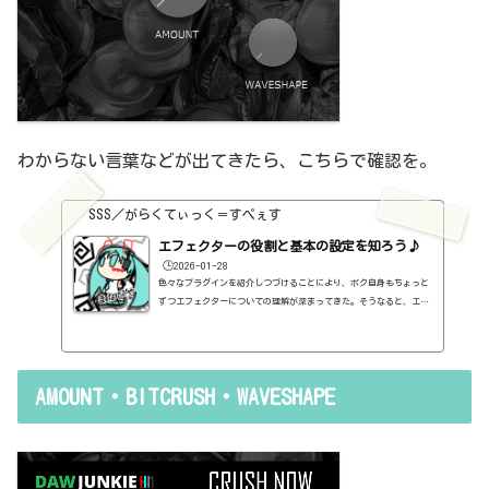
わからない言葉などが出てきたら、こちらで確認を。
SSS／がらくてぃっく＝すぺぇす
エフェクターの役割と基本の設定を知ろう♪
🕒️2026-01-28
色々なプラグインを紹介しつづけることにより、ボク自身もちょっと
ずつエフェクターについての理解が深まってきた。そうなると、エフ
ェクターの基本的なつまみも覚えてくるわけです。例えば、コンプの
thresholdやratioとかEQのfreqとかQとか。そうなると、自分で理解
していることの説明が、どうしても雑になってしまうんですよね。th
resholdはスレッショルドですよね、なんて。また、各エフェクター
AMOUNT・BITCRUSH・WAVESHAPE
で基本的なつまみに関する説明を毎回書くのも、それはそれで面倒く
さい、・・・情報過多で、見にくいですよね。ということで、基本的
な...