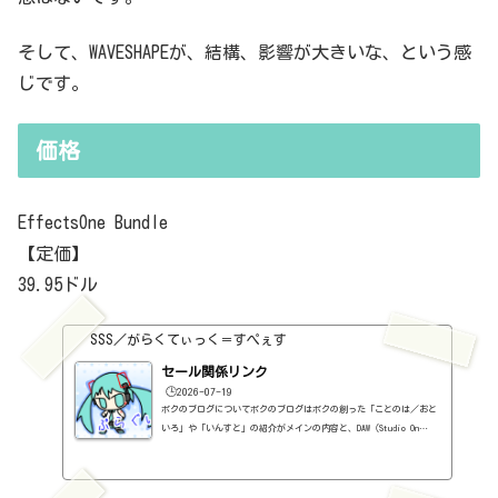
そして、WAVESHAPEが、結構、影響が大きいな、という感
じです。
価格
EffectsOne Bundle
【定価】
39.95ドル
SSS／がらくてぃっく＝すぺぇす
セール関係リンク
🕒️2026-07-19
ボクのブログについてボクのブログはボクの創った「ことのは／おと
いろ」や「いんすと」の紹介がメインの内容と、DAW（Studio On
e）、プラグインの使い方の紹介、作曲に関する情報がサブの内容
（サブ方がメインより人気ですけど・・・）となっています。つま
り、セール情報をメインとしたブログではありません。プラグインの