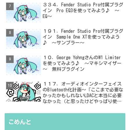
３３４．Fender Studio Pro付属プラグ
イン Pro EQ3を使ってみよう♪ ～
EQ～
１９１．Fender Studio Pro付属プラグ
イン Sample One XTを使ってみよう
♪ ～サンプラー～
１０．George YohngさんのW1 Limiter
を使ってみよう♪ ～マキシマイザー
～ 無料プラグイン
１１７．オーディオインターフェイス
のBluetooth化計画～「ここまで必要な
かったかもしれないLDACと本当に必要
なかった（と思ったけどやっぱり使っ
た）ADC・・・」と思ったら、結局、
無駄を重ねた結論はシンプルだった
こめんと