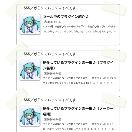
SSS／がらくてぃっく＝すぺぇす
セール中のプラグイン紹介♪
🕒️2026-08-07
2026年8月7日更新♪セール中のプラグインを紹介♪終了がいつかまで
はわからないので、もしかしたら、終了していたらごめんね♪で、相
変わらず、セールを完全に把握しているわけじゃないので、ボクが知
った範囲だけになるので、あくまで参考まで。とりあえず、直近2か
月分だけ表示しておく予定です♪ちなみに、このブログで紹介してる
プラグインの一覧はこちら♪2026年8月追記日:2026-08-07FINISHER BO
SSS／がらくてぃっく＝すぺぇす
OST（UJAM）定価：59ドル → 19ドル（本家さま）FINISHER DYNAMO（U
JAM）定価：59ドル → 9ドル（本家さま）FINISHER FLUXX（UJAM）定
紹介しているプラグインの一覧♪（プラグイ
価：59...
ン名順）
🕒️2026-07-29
プラグイン紹介のページが増えてきたので、一覧をつくったよ♪プラ
グイン名をアルファベット順にしてるよ♪0-9 A B C D E F G
H I J K L M N O P Q R S T U V W X Y Z #0-9
1176 Classic Limiter Collection（Universal Audio・コンプ・有
料）2B DELAYED CLASSIC（2B Played Music・ディレイ・有料）2B RE
SSS／がらくてぃっく＝すぺぇす
VERBED（2B Played Music・リバーブ・有料）2B Shaped Filter（2
紹介しているプラグインの一覧♪（メーカー
B Played Music・フィルタープラグイン・有料）3-Band EQ（Kilohe
arts・EQ・無料）40'S VERY OWN DRUMS（NATIVE INSTRUMENTS・ドラ
名順）
ム...
🕒️2026-07-29
プラグイン紹介のページが増えてきたので、一覧をつくったよ♪メー
カー名をアルファベット順にしてるよ♪0-9 A B C D E F G