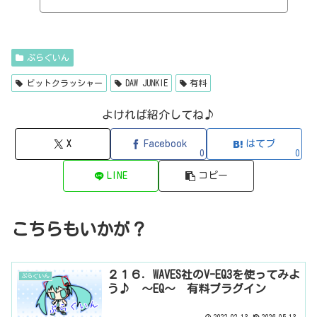
H I J K L M N O P Q R S T U V W X Y Z 0-912b
itzT30-GP（ピアノ音源・無料）2B Played Music2B DELAYED CLASSIC
（ディレイ・有料）2B REVERBED（リバーブ・有料）2B Shaped Filt
er（フィルタープラグイン・有料）QFX COLOR（フィルター・有料）Q
FX WAX（ローシェルフフィルター・有料）SLIMVERB（リバーブ・有
ぷらぐいん
料）510KSEQUND（シーケンサー・有料）99SOUNDSCLAP MACHINE（クラ
ップ...
ビットクラッシャー
DAW JUNKIE
有料
よければ紹介してね♪
X
Facebook
はてブ
0
0
LINE
コピー
こちらもいかが？
２１６．WAVES社のV-EQ3を使ってみよ
ぷらぐいん
う♪ ～EQ～ 有料プラグイン