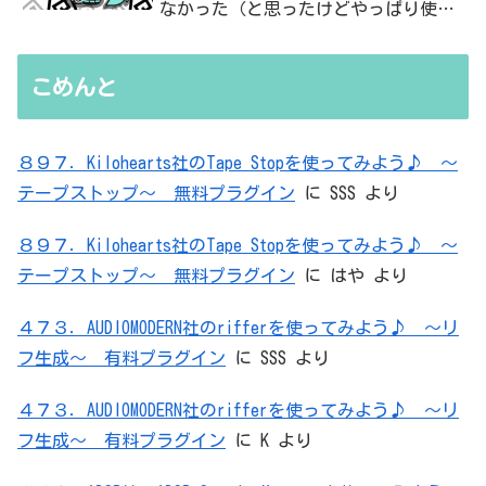
なかった（と思ったけどやっぱり使っ
た）ADC・・・」と思ったら、結局、
無駄を重ねた結論はシンプルだった
こめんと
８９７．Kilohearts社のTape Stopを使ってみよう♪ ～
テープストップ～ 無料プラグイン
に
SSS
より
８９７．Kilohearts社のTape Stopを使ってみよう♪ ～
テープストップ～ 無料プラグイン
に
はや
より
４７３．AUDIOMODERN社のrifferを使ってみよう♪ ～リ
フ生成～ 有料プラグイン
に
SSS
より
４７３．AUDIOMODERN社のrifferを使ってみよう♪ ～リ
フ生成～ 有料プラグイン
に
K
より