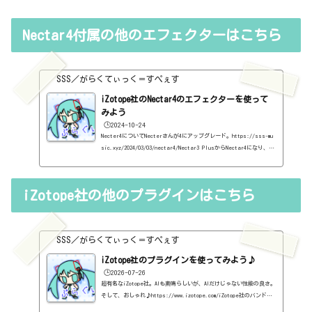
Nectar4付属の他のエフェクターはこちら
SSS／がらくてぃっく＝すぺぇす
iZotope社のNectar4のエフェクターを使って
みよう
🕒️2024-10-24
Necter4についてNecterさんが4にアップグレード。https://sss-mu
sic.xyz/2024/03/03/nectar4/Nectar3 PlusからNectar4になり、一
番大きな変化が、エフェクターを個別に使えるようになったことで
す。3までは、Nectar内で使用するしかできなかったのが、4になり、
Advancedに限りですが、個別に使用できるようになりました。Ozone
iZotope社の他のプラグインはこちら
やNeutronができていたので、やっとという感じですね。ということ
で、各エフェクターについて、まとめていきましょう。Necter4の付
属エフェクターNecter4 Auto Levelhttps://sss-music.xyz/2024/0
3/09/nectar4...
SSS／がらくてぃっく＝すぺぇす
iZotope社のプラグインを使ってみよう♪
🕒️2026-07-26
超有名なiZotope社。AIも素晴らしいが、AIだけじゃない性能の良さ。
そして、おしゃれ♪https://www.izotope.com/iZotope社のバンドル
一覧Elements Suite【定価】139ドルMix＆Master Bundle Adbanced