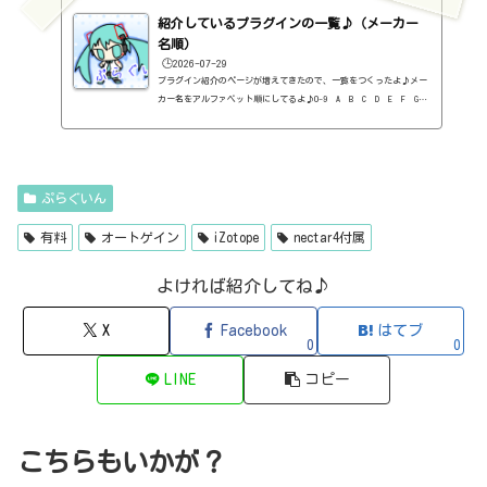
VERBED（2B Played Music・リバーブ・有料）2B Shaped Filter（2
紹介しているプラグインの一覧♪（メーカー
B Played Music・フィルタープラグイン・有料）3-Band EQ（Kilohe
arts・EQ・無料）40'S VERY OWN DRUMS（NATIVE INSTRUMENTS・ドラ
名順）
ム...
🕒️2026-07-29
プラグイン紹介のページが増えてきたので、一覧をつくったよ♪メー
カー名をアルファベット順にしてるよ♪0-9 A B C D E F G
H I J K L M N O P Q R S T U V W X Y Z 0-912b
itzT30-GP（ピアノ音源・無料）2B Played Music2B DELAYED CLASSIC
（ディレイ・有料）2B REVERBED（リバーブ・有料）2B Shaped Filt
er（フィルタープラグイン・有料）QFX COLOR（フィルター・有料）Q
FX WAX（ローシェルフフィルター・有料）SLIMVERB（リバーブ・有
ぷらぐいん
料）510KSEQUND（シーケンサー・有料）99SOUNDSCLAP MACHINE（クラ
ップ...
有料
オートゲイン
iZotope
nectar4付属
よければ紹介してね♪
X
Facebook
はてブ
0
0
LINE
コピー
こちらもいかが？