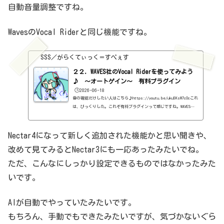
自動音量調整ですね。
WavesのVocal Riderと同じ機能ですね。
SSS／がらくてぃっく＝すぺぇす
２２．WAVES社のVocal Riderを使ってみよう
♪ ～オートゲイン～ 有料プラグイン
🕒️2026-06-18
音の確認だけしたい人はこちら♪https://youtu.be/uku5KsW7cOcこれ
は、びっくりした。これぞ有料プラグインって感じですね。WAVES社
のプラグインの中でも人気のプラグインの1つらしいです。何がすご
いか、見ていきましょう。基本情報ダウンロードはこちら。https://
www.waves.com/plugins/vocal-rider#achieving-perfect-vocal-l
Nectar4になって新しく追加された機能かと思い聞きや、
evels-with-vocal-riderインストール方法Waves Centralというソ
改めて見てみるとNectar3にも一応あったみたいでね。
フトからインストールさて、見た目はこんな感じ。わからない言葉な
どが出てきたら、こちらで確認を。https://sss-music.xyz/2022/0
ただ、こんなにしっかり設定できるものではなかったみた
2/03/pluguin...
いです。
AIが自動でやっていたみたいです。
もちろん、手動でもできたみたいですが、気づかないぐら