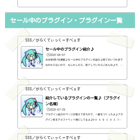
【定価】499ドルMusic Production Suite【定価】799ドルEverysing
Bundle【定価】2999ドルiZotope社のプラグイン一覧Aurorahttps://
sss-music.xyz/2025/09/10/aurora/BreakTweakerhttps://sss-mus
セール中のプラグイン・プラグイン一覧
ic.xyz/2021/03/04/%ef%bc%96%ef%bc%98%ef%bc%8e%e6%9c%89%e
6%96%99%e3%83%97%e3%83%a9%e3%82%b0%e3%82%a4%e3%83%b3%e3%
80%80izotope%e7%a4%b...
SSS／がらくてぃっく＝すぺぇす
セール中のプラグイン紹介♪
🕒️2026-08-07
2026年8月7日更新♪セール中のプラグインを紹介♪終了がいつかまで
はわからないので、もしかしたら、終了していたらごめんね♪で、相
変わらず、セールを完全に把握しているわけじゃないので、ボクが知
った範囲だけになるので、あくまで参考まで。とりあえず、直近2か
月分だけ表示しておく予定です♪ちなみに、このブログで紹介してる
プラグインの一覧はこちら♪2026年8月追記日:2026-08-07FINISHER BO
SSS／がらくてぃっく＝すぺぇす
OST（UJAM）定価：59ドル → 19ドル（本家さま）FINISHER DYNAMO（U
JAM）定価：59ドル → 9ドル（本家さま）FINISHER FLUXX（UJAM）定
紹介しているプラグインの一覧♪（プラグイ
価：59...
ン名順）
🕒️2026-07-29
プラグイン紹介のページが増えてきたので、一覧をつくったよ♪プラ
グイン名をアルファベット順にしてるよ♪0-9 A B C D E F G
H I J K L M N O P Q R S T U V W X Y Z #0-9
1176 Classic Limiter Collection（Universal Audio・コンプ・有
料）2B DELAYED CLASSIC（2B Played Music・ディレイ・有料）2B RE
SSS／がらくてぃっく＝すぺぇす