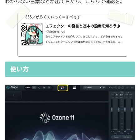
わからない言葉などが出てきたら、こちらで確認を。
SSS／がらくてぃっく＝すぺぇす
エフェクターの役割と基本の設定を知ろう♪
🕒️2026-01-28
色々なプラグインを紹介しつづけることにより、ボク自身もちょっと
ずつエフェクターについての理解が深まってきた。そうなると、エフ
ェクターの基本的なつまみも覚えてくるわけです。例えば、コンプの
thresholdやratioとかEQのfreqとかQとか。そうなると、自分で理解
していることの説明が、どうしても雑になってしまうんですよね。th
resholdはスレッショルドですよね、なんて。また、各エフェクター
使い方
で基本的なつまみに関する説明を毎回書くのも、それはそれで面倒く
さい、・・・情報過多で、見にくいですよね。ということで、基本的
な...