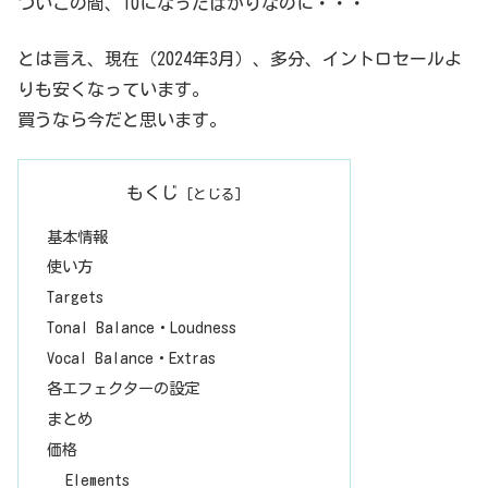
ついこの間、10になったばかりなのに・・・
ブラックフライデーとかで新規購入もセールするんじゃなかろうか、
と思う。まぁ、知らないけど。基本的にAdvancedについて説明するの
で...
とは言え、現在（2024年3月）、多分、イントロセールよ
りも安くなっています。
買うなら今だと思います。
もくじ
基本情報
使い方
Targets
Tonal Balance・Loudness
Vocal Balance・Extras
各エフェクターの設定
まとめ
価格
Elements