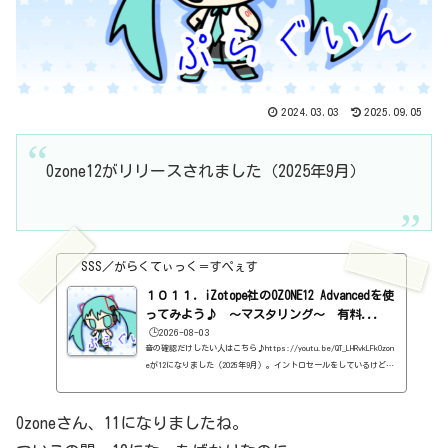
2024.03.03
2025.09.05
Ozone12がリリースされました（2025年9月）
SSS／がらくてぃっく＝すぺぇす
１０１１．iZotope社のOZONE12 Advancedを使
ってみよう♪ ～マスタリング～ 有料...
🕒️2026-08-03
音の確認だけしたい人はこちら♪https://youtu.be/QT_LHRvkLFkOzon
eが12になりました（2025年9月）。イントロセールをしているけど、
アップグレードかクロスグレードしかセールはないみたいですね。つ
まり、新規購入は定価になります。ただ、新規購入するなら、Elemen
tsを買ってから、アップグレードする方が安いみたい。iZotopeのプ
Ozoneさん、11になりましたね。
ラグインを持っていたら、クロスグレードでもいいのか。何となく、