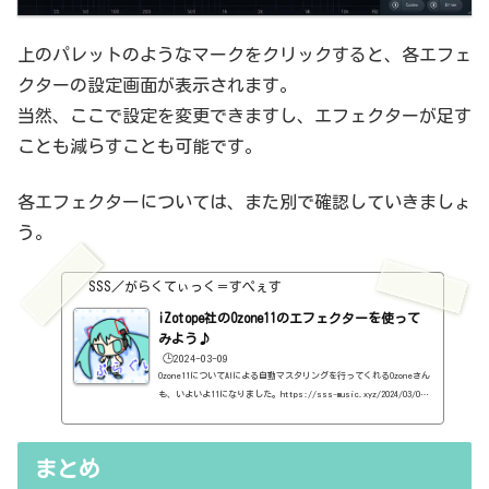
上のパレットのようなマークをクリックすると、各エフェ
クターの設定画面が表示されます。
当然、ここで設定を変更できますし、エフェクターが足す
ことも減らすことも可能です。
各エフェクターについては、また別で確認していきましょ
う。
SSS／がらくてぃっく＝すぺぇす
iZotope社のOzone11のエフェクターを使って
みよう♪
🕒️2024-03-09
Ozone11についてAIによる自動マスタリングを行ってくれるOzoneさん
も、いよいよ11になりました。https://sss-music.xyz/2024/03/03/
ozone11/で、Ozone11には、Elements、Standard、Advancedの3種類
があります。それぞれ、入っているエフェクター（公式にはモジュー
ルと呼ばれている）が異なっていたりするんですが、Advancedだけの
まとめ
機能として、各モジュールをいわゆる個別のプラグインとして使用で
きることです。これは、Ozone9でも10でもそうだったと思います。El