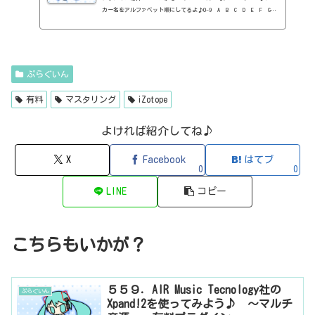
カー名をアルファベット順にしてるよ♪0-9 A B C D E F G
H I J K L M N O P Q R S T U V W X Y Z 0-912b
itzT30-GP（ピアノ音源・無料）2B Played Music2B DELAYED CLASSIC
（ディレイ・有料）2B REVERBED（リバーブ・有料）2B Shaped Filt
er（フィルタープラグイン・有料）QFX COLOR（フィルター・有料）Q
FX WAX（ローシェルフフィルター・有料）SLIMVERB（リバーブ・有
ぷらぐいん
料）510KSEQUND（シーケンサー・有料）99SOUNDSCLAP MACHINE（クラ
ップ...
有料
マスタリング
iZotope
よければ紹介してね♪
X
Facebook
はてブ
0
0
LINE
コピー
こちらもいかが？
５５９．AIR Music Tecnology社の
ぷらぐいん
Xpand!2を使ってみよう♪ ～マルチ