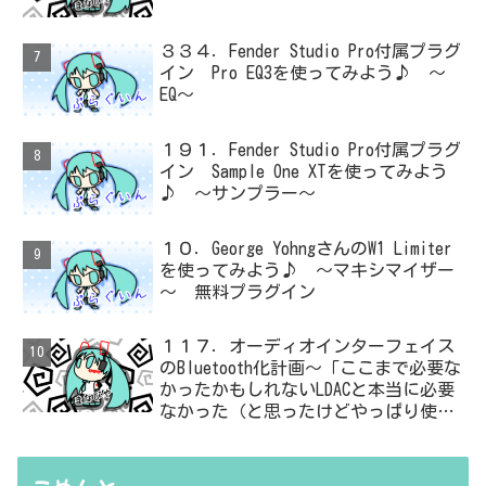
３３４．Fender Studio Pro付属プラグ
イン Pro EQ3を使ってみよう♪ ～
EQ～
１９１．Fender Studio Pro付属プラグ
イン Sample One XTを使ってみよう
♪ ～サンプラー～
１０．George YohngさんのW1 Limiter
を使ってみよう♪ ～マキシマイザー
～ 無料プラグイン
１１７．オーディオインターフェイス
のBluetooth化計画～「ここまで必要な
かったかもしれないLDACと本当に必要
なかった（と思ったけどやっぱり使っ
た）ADC・・・」と思ったら、結局、
無駄を重ねた結論はシンプルだった