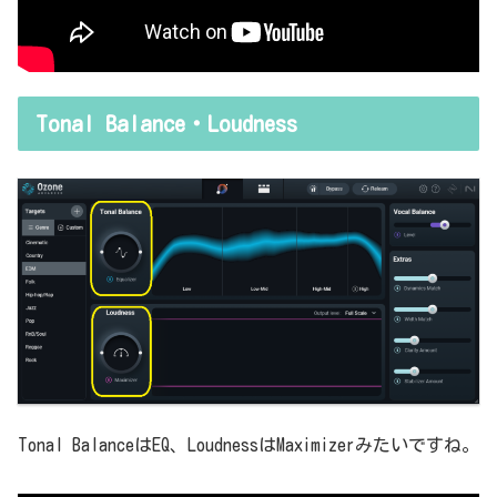
Tonal Balance・Loudness
Tonal BalanceはEQ、LoudnessはMaximizerみたいですね。