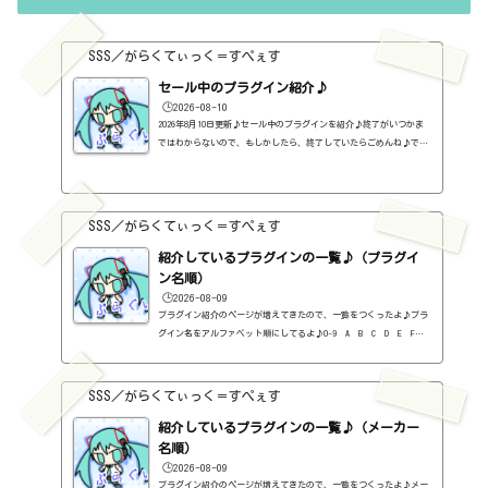
6%96%99%e3%83%97%e3%83%a9%e3%82%b0%e3%82%a4%e3%83%b3%e3%
80%80izotope%e7%a4%b...
SSS／がらくてぃっく＝すぺぇす
セール中のプラグイン紹介♪
🕒️2026-08-10
2026年8月10日更新♪セール中のプラグインを紹介♪終了がいつかま
ではわからないので、もしかしたら、終了していたらごめんね♪で、
相変わらず、セールを完全に把握しているわけじゃないので、ボクが
知った範囲だけになるので、あくまで参考まで。とりあえず、直近2
か月分だけ表示しておく予定です♪ちなみに、このブログで紹介して
るプラグインの一覧はこちら♪2026年8月追記日:2026-08-10MODO MAX
SSS／がらくてぃっく＝すぺぇす
(Bass・Drum)（IK MULTIMEDIA）定価：299.99ユーロ → 69.99ドル（A
UDIO DELUXEさん）Total Studio 5 MAX（IK MULTIMEDIA）定価：599.9
紹介しているプラグインの一覧♪（プラグイ
9ユーロ...
ン名順）
🕒️2026-08-09
プラグイン紹介のページが増えてきたので、一覧をつくったよ♪プラ
グイン名をアルファベット順にしてるよ♪0-9 A B C D E F G
H I J K L M N O P Q R S T U V W X Y Z #0-9
1176 Classic Limiter Collection（Universal Audio・コンプ・有
料）2B DELAYED CLASSIC（2B Played Music・ディレイ・有料）2B RE
SSS／がらくてぃっく＝すぺぇす
VERBED（2B Played Music・リバーブ・有料）2B Shaped Filter（2
紹介しているプラグインの一覧♪（メーカー
B Played Music・フィルタープラグイン・有料）3-Band EQ（Kilohe
arts・EQ・無料）40'S VERY OWN DRUMS（NATIVE INSTRUMENTS・ドラ
名順）
ム...
🕒️2026-08-09
プラグイン紹介のページが増えてきたので、一覧をつくったよ♪メー