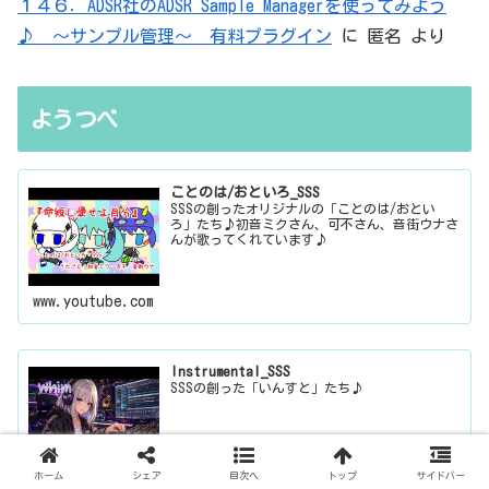
１４６．ADSR社のADSR Sample Managerを使ってみよう
♪ ～サンプル管理～ 有料プラグイン
に
匿名
より
ようつべ
ことのは/おといろ_SSS
SSSの創ったオリジナルの「ことのは/おとい
ろ」たち♪初音ミクさん、可不さん、音街ウナさ
んが歌ってくれています♪
www.youtube.com
Instrumental_SSS
SSSの創った「いんすと」たち♪
ホーム
シェア
目次へ
トップ
サイドバー
www.youtube.com