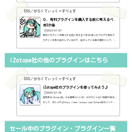
り、セール情報をメインとしたブログではありません。プラグインの
紹介に関して、購入の参考にしてもらうために、セール価格などを記
SSS／がらくてぃっく＝すぺぇす
録はしていますし、セールしているプラグインはブログの最初の方に
表示するように（編集したら、自動的に最初の方に表示されてるだけ
０．有料プラグインを購入する前に考えるべ
ですが・・...
き3か条
🕒️2025-01-07
有料プラグインを購入する前に考えるべき3か条このブログで有料プ
ラグインを色々紹介しているので、紹介している者の責任として、有
料プラグインを購入する前に考えるべき3か条を書いておこうと思い
ます。１．無料プラグインではダメか？今持っているものではダメ
か？このブログでは無料プラグインも紹介しています。無料プラグイ
iZotope社の他のプラグインはこちら
ンの中には、なぜ、これが無料なんだろう？と驚くような性能のもの
もたくさんあります。欲しいと思った有料プラグインがあったら、ま
ずは無料プラグインを調べてみましょう。有料と同じぐらいの性能の
もの...
SSS／がらくてぃっく＝すぺぇす
iZotope社のプラグインを使ってみよう♪
🕒️2026-07-26
超有名なiZotope社。AIも素晴らしいが、AIだけじゃない性能の良さ。
そして、おしゃれ♪https://www.izotope.com/iZotope社のバンドル
一覧Elements Suite【定価】139ドルMix＆Master Bundle Adbanced
【定価】499ドルMusic Production Suite【定価】799ドルEverysing
Bundle【定価】2999ドルiZotope社のプラグイン一覧Aurorahttps://
sss-music.xyz/2025/09/10/aurora/BreakTweakerhttps://sss-mus
セール中のプラグイン・プラグイン一覧
ic.xyz/2021/03/04/%ef%bc%96%ef%bc%98%ef%bc%8e%e6%9c%89%e